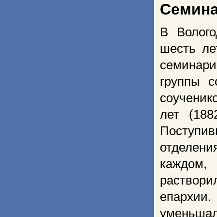
Семина
В Волого
шесть ле
семинари
группы 
соученик
лет (188
Поступи
отделени
каждом,
раствор
епархии.
уменьшало