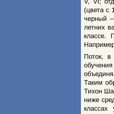
V, VI; от
(цвета с 
черный –
летних в
классе. 
Например,
Поток, в
обучения
объединя
Таким об
Тихон Ша
ниже сред
классах