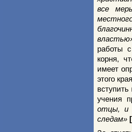
все мер
местног
благочин
властью
работы с
корня, ч
имеет оп
этого кра
вступить 
учения п
отцы, и
следам»