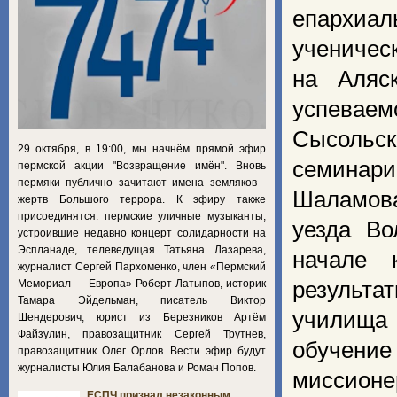
епархиал
ученичес
на Аляс
успеваем
Сысольс
29 октября, в 19:00, мы начнём прямой эфир
семинари
пермской акции "Возвращение имён". Вновь
пермяки публично зачитают имена земляков -
Шаламова
жертв Большого террора. К эфиру также
присоединятся: пермские уличные музыканты,
уезда Во
устроившие недавно концерт солидарности на
Эспланаде, телеведущая Татьяна Лазарева,
начале 
журналист Сергей Пархоменко, член «Пермский
Мемориал — Европа» Роберт Латыпов, историк
результа
Тамара Эйдельман, писатель Виктор
училища
Шендерович, юрист из Березников Артём
Файзулин, правозащитник Сергей Трутнев,
обучение
правозащитник Олег Орлов. Вести эфир будут
журналисты Юлия Балабанова и Роман Попов.
миссионе
ЕСПЧ признал незаконным