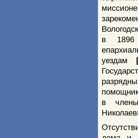
миссионе
зарекоме
Вологодс
в 1896 
епархиал
уездам
Государ
разрядны
помощник
в члены
Николаев
Отсутств
дома и п