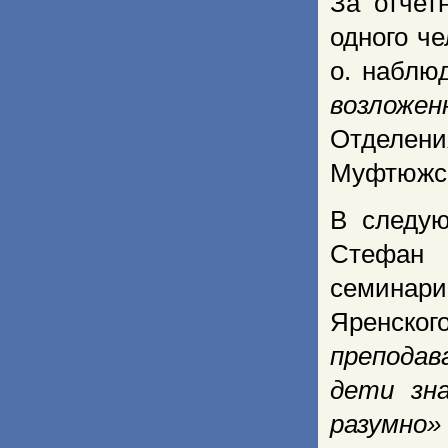
За отчет
одного ч
о. наблю
возложен
Отделени
Муфтюжск
В следу
Стефан 
семинари
Яренског
преподав
дети зн
разумно»