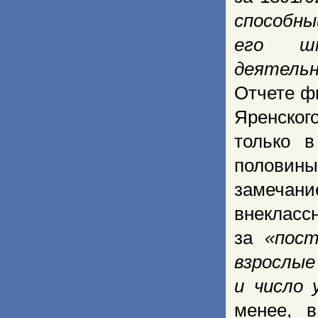
способны
его шк
деятельн
Отчете ф
Яренског
только 
половины
замечани
внекласс
за
«пост
взрослые
и число 
менее, 