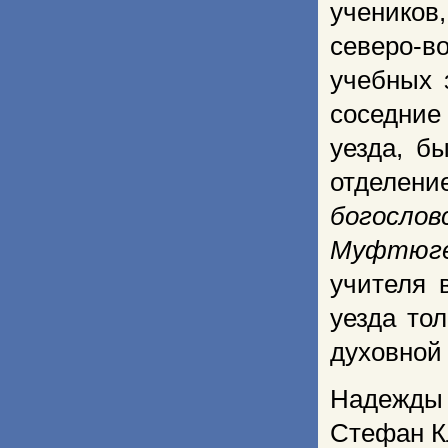
учеников
северо-в
учебных 
соседние
уезда, б
отделени
богослов
Муфтюг
учителя 
уезда то
духовной
Надежды 
Стефан К