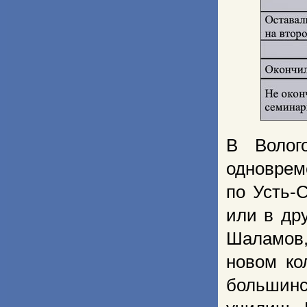
В Волог
одноврем
по Усть-
или в др
Шаламов, 
новом ко
большинс