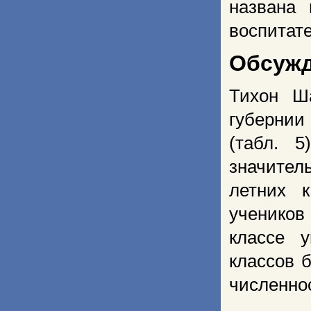
названа
воспитат
Обсуж
Тихон Ш
губернии 
(табл. 
значите
летних 
учеников
классе 
классов 
численнос