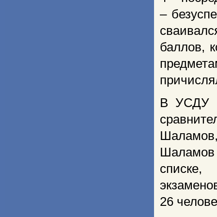
– безусп
сваивалс
баллов, 
предмета
причисля
В УСДУ б
сравните
Шаламов, 
Шаламов 
списке,
экзамено
26 человек