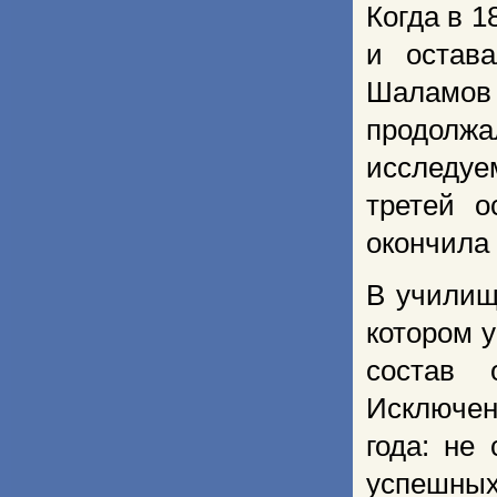
Когда в 1
и остава
Шаламов
продолжа
исследуе
третей о
окончила 
В училищ
котором 
состав 
Исключен
года: не
успешных