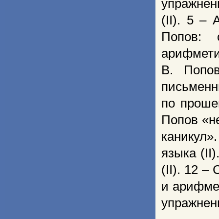
упражнен
(II). 5 –
Попов: 
арифметик
В. Попов
письменны
по проше
Попов «н
каникул»
языка (II
(II). 12 
и арифмет
упражнени