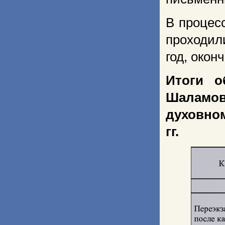
В процес
проходил
год, окон
Итоги о
Шаламов
духовном
гг.