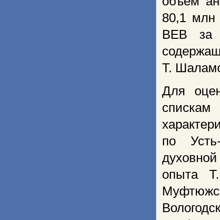
объем ан
80,1 млн
ВЕВ за 
содержащ
Т. Шалам
Для оце
списка
характер
по Усть
духовной
опыта Т
Муфтюжс
Вологодс