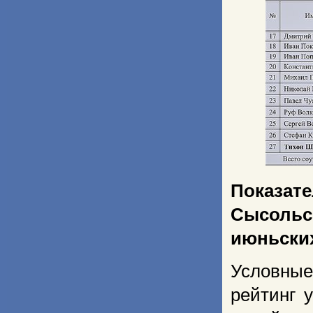
Показат
Сысоль
июньских
Условные 
рейтинг у