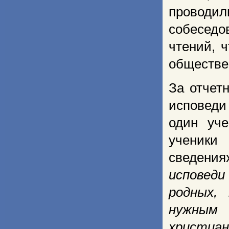
проводил
собесед
чтений, 
обществен
За отчет
исповеди
один уче
ученики
сведени
исповеди
родных,
нужным 
христиан