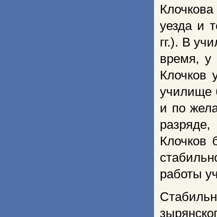
Клочков
уезда и 
гг.). В у
время, у
Клочков 
училище 
и по жел
разряде,
Клочков 
стабиль
работы уч
Стабиль
зырянск