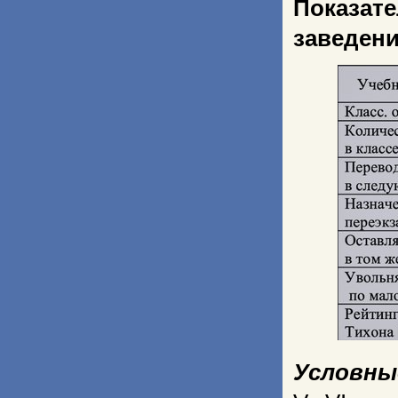
Показа
заведени
Условны