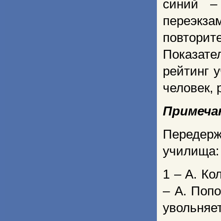
синий –
переэкза
повторит
Показате
рейтинг у
человек, 
Примеча
Передер
училища:
1 – А. Ко
– А. Попо
увольняет