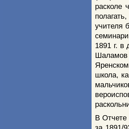
расколе 
полагать
учителя 
семинари
1891 г. 
Шаламов 
Яренско
школа, к
мальчико
вероисп
раскольн
В Отчете
за 1891/