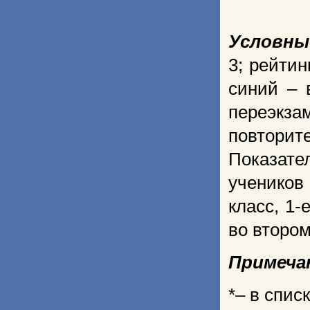
Условны
3; рейтин
синий – 
переэкза
повторит
Показат
учеников 
класс, 1-
во втором
Примечан
*– в спис