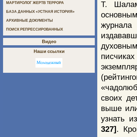
Т. Шала
МАРТИРОЛОГ ЖЕРТВ ТЕРРОРА
БАЗА ДАННЫХ «УСТНАЯ ИСТОРИЯ»
основным
АРХИВНЫЕ ДОКУМЕНТЫ
журнала
ПОИСК РЕПРЕССИРОВАННЫХ
издававш
Видео
духовным
Наши ссылки
писчиках
экземп
(рейтин
«чадолюб
своих де
выше или
узнать и
327]
. Кр