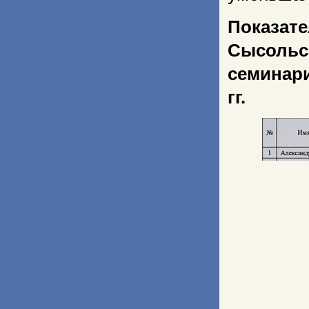
Показат
Сысольс
семинар
гг.