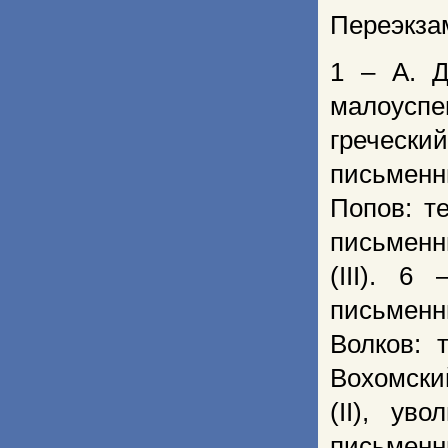
Переэкза
1 – А. Д
малоуспеш
гречески
письменн
Попов: те
письменн
(III). 6
письменн
Волков: 
Вохомский
(II), ув
письменны