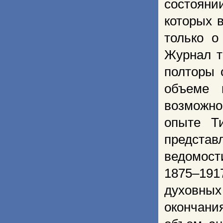
состояни
которых 
только о
Журнал т
полторы 
объеме 
возможно
опыте Т
представ
ведомост
1875–191
духовны
окончан