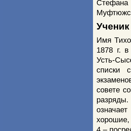
Стефан
Муфтюжск
Ученик
Имя Тихо
1878 г. 
Усть-Сы
списки 
экзамено
совете с
разряды.
означает
хорошие, 
4 – посре