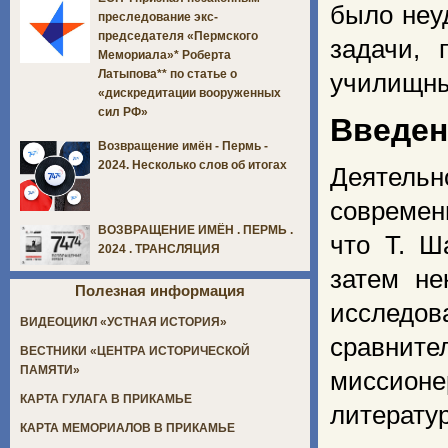
было неу
преследование экс-
председателя «Пермского
задачи, 
Мемориала»* Роберта
Латыпова** по статье о
училищны
«дискредитации вооруженных
сил РФ»
Введен
Возвращение имён - Пермь -
2024. Несколько слов об итогах
Деятель
современ
ВОЗВРАЩЕНИЕ ИМЁН . ПЕРМЬ .
что Т. Ш
2024 . ТРАНСЛЯЦИЯ
затем не
Полезная информация
исследов
ВИДЕОЦИКЛ «УСТНАЯ ИСТОРИЯ»
сравнит
ВЕСТНИКИ «ЦЕНТРА ИСТОРИЧЕСКОЙ
ПАМЯТИ»
миссионе
КАРТА ГУЛАГА В ПРИКАМЬЕ
литератур
КАРТА МЕМОРИАЛОВ В ПРИКАМЬЕ