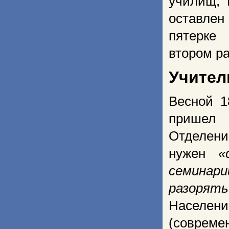
училищ, 
оставлен
пятерк
втором ра
Учител
Весной 1
пришел 
Отделен
нужен
«
семинари
разорять
Населе
(совреме