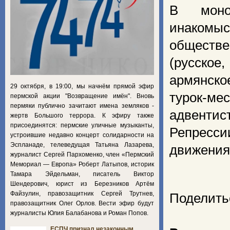
В моног
инакомы
обществ
(русское
армянско
29 октября, в 19:00, мы начнём прямой эфир
турок-ме
пермской акции "Возвращение имён". Вновь
пермяки публично зачитают имена земляков -
адвенти
жертв Большого террора. К эфиру также
присоединятся: пермские уличные музыканты,
Репресси
устроившие недавно концерт солидарности на
Эспланаде, телеведущая Татьяна Лазарева,
движения
журналист Сергей Пархоменко, член «Пермский
Мемориал — Европа» Роберт Латыпов, историк
Тамара Эйдельман, писатель Виктор
Шендерович, юрист из Березников Артём
Файзулин, правозащитник Сергей Трутнев,
Поделить
правозащитник Олег Орлов. Вести эфир будут
журналисты Юлия Балабанова и Роман Попов.
ЕСПЧ признал незаконным