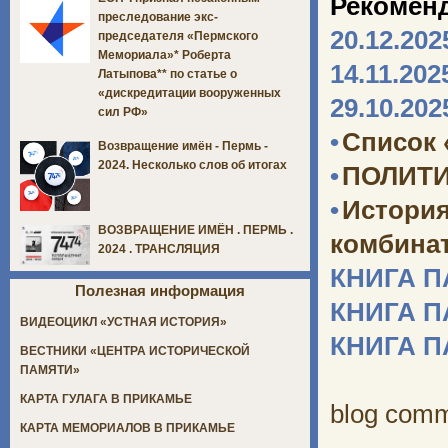
Рекомен
преследование экс-
20.12.202
председателя «Пермского
Мемориала»* Роберта
14.11.202
Латыпова** по статье о
«дискредитации вооруженных
29.10.202
сил РФ»
•
Список 
Возвращение имён - Пермь -
2024. Несколько слов об итогах
•
ПОЛИТИ
•
Истори
ВОЗВРАЩЕНИЕ ИМЁН . ПЕРМЬ .
комбината
2024 . ТРАНСЛЯЦИЯ
КНИГА 
Полезная информация
КНИГА 
ВИДЕОЦИКЛ «УСТНАЯ ИСТОРИЯ»
КНИГА 
ВЕСТНИКИ «ЦЕНТРА ИСТОРИЧЕСКОЙ
ПАМЯТИ»
КАРТА ГУЛАГА В ПРИКАМЬЕ
blog com
КАРТА МЕМОРИАЛОВ В ПРИКАМЬЕ