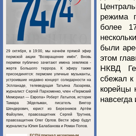
Централь
режима п
более 1
нескольк
были аре
29 октября, в 19:00, мы начнём прямой эфир
этом глав
пермской акции "Возвращение имён". Вновь
пермяки публично зачитают имена земляков -
НКВД Ге
жертв Большого террора. К эфиру также
присоединятся: пермские уличные музыканты,
сбежал к
устроившие недавно концерт солидарности на
Эспланаде, телеведущая Татьяна Лазарева,
корейцы 
журналист Сергей Пархоменко, член «Пермский
Мемориал — Европа» Роберт Латыпов, историк
навсегда 
Тамара Эйдельман, писатель Виктор
Шендерович, юрист из Березников Артём
Файзулин, правозащитник Сергей Трутнев,
правозащитник Олег Орлов. Вести эфир будут
журналисты Юлия Балабанова и Роман Попов.
ЕСПЧ признал незаконным