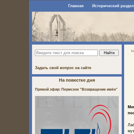
Главная
Исторический раздел
Г
Задать свой вопрос на сайте
На повестке дня
Прямой эфир: Пермское "Возвращение имён"
Ме
по
Лаб
муз