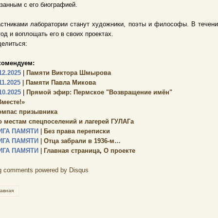
занным с его биографией.
стниками лаборатории станут художники, поэты и философы. В течени
од и воплощать его в своих проектах.
елиться:
комендуем:
12.2025
|
Памяти Виктора Шмырова
11.2025
|
Памяти Павла Микова
10.2025
|
Прямой эфир: Пермское "Возвращение имён"
Вместе!»
омпас призывника
о местам спецпоселений и лагерей ГУЛАГа
ИГА ПАМЯТИ
|
Без права переписки
ИГА ПАМЯТИ
|
Отца забрали в 1936-м…
ИГА ПАМЯТИ
|
Главная страница
,
О проекте
g comments powered by
Disqus
лавная