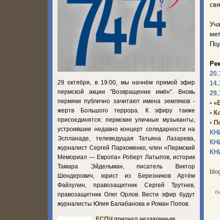
свя
Уча
мет
Под
Ре
20.
29 октября, в 19:00, мы начнём прямой эфир
14.
пермской акции "Возвращение имён". Вновь
29.
пермяки публично зачитают имена земляков -
•
«
жертв Большого террора. К эфиру также
•
К
присоединятся: пермские уличные музыканты,
•
П
устроившие недавно концерт солидарности на
КН
Эспланаде, телеведущая Татьяна Лазарева,
КН
журналист Сергей Пархоменко, член «Пермский
КН
Мемориал — Европа» Роберт Латыпов, историк
Тамара Эйдельман, писатель Виктор
blo
Шендерович, юрист из Березников Артём
Файзулин, правозащитник Сергей Трутнев,
Г
правозащитник Олег Орлов. Вести эфир будут
журналисты Юлия Балабанова и Роман Попов.
ЕСПЧ признал незаконным