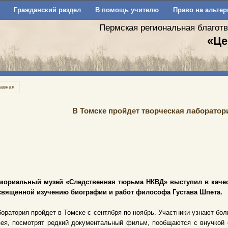
Гражданский раздел
В помощь учителю
Право на альтер
Пермская региональная благот
«Це
лавная
В Томске пройдет творческая лаборатори
мориальный музей «Следственная тюрьма НКВД» выступил в качес
священной изучению биографии и работ философа Густава Шпета.
оратория пройдет в Томске с сентября по ноябрь. Участники узнают бо
ея, посмотрят редкий документальный фильм, пообщаются с внучкой 