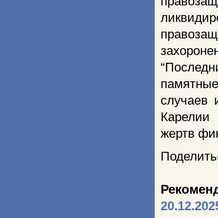
правозащ
ликвиди
правозащ
захороне
“Последни
памятные
случаев 
Карелии 
жертв фи
Поделить
Рекомен
20.12.202