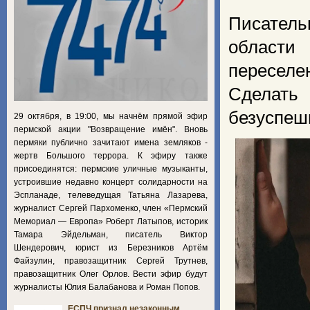
Писател
области
пересел
Сделать
безуспеш
29 октября, в 19:00, мы начнём прямой эфир
пермской акции "Возвращение имён". Вновь
пермяки публично зачитают имена земляков -
жертв Большого террора. К эфиру также
присоединятся: пермские уличные музыканты,
устроившие недавно концерт солидарности на
Эспланаде, телеведущая Татьяна Лазарева,
журналист Сергей Пархоменко, член «Пермский
Мемориал — Европа» Роберт Латыпов, историк
Тамара Эйдельман, писатель Виктор
Шендерович, юрист из Березников Артём
Файзулин, правозащитник Сергей Трутнев,
правозащитник Олег Орлов. Вести эфир будут
журналисты Юлия Балабанова и Роман Попов.
ЕСПЧ признал незаконным