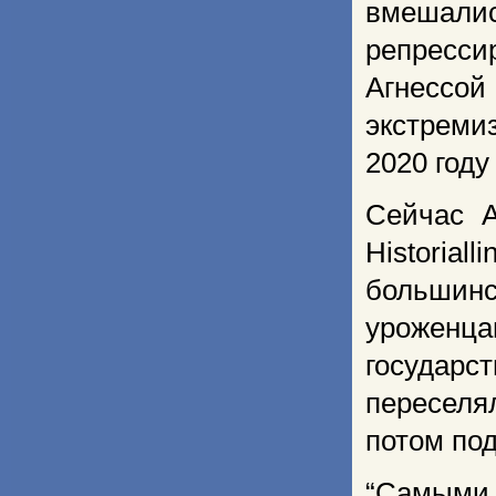
вмешалис
репресси
Агнессой
экстреми
2020 году
Сейчас А
Historia
большин
уроженц
государ
переселя
потом по
“Самыми