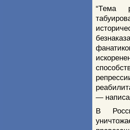
“Тема 
табуиро
истори
безнаказ
фанатико
искорен
способст
репрессии
реабилит
— написа
В Росси
уничтожа