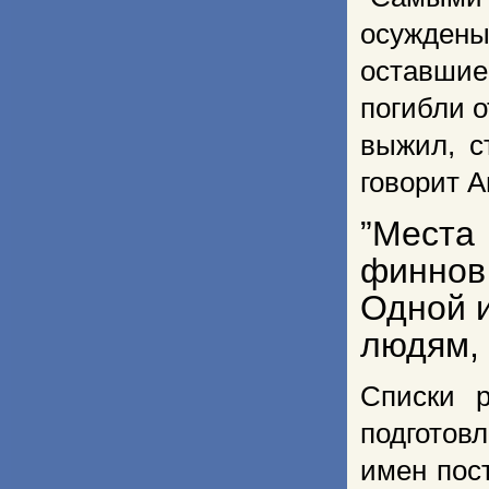
осужден
оставшие
погибли о
выжил, с
говорит А
”Места
финнов
Одной и
людям,
Списки 
подготов
имен пос