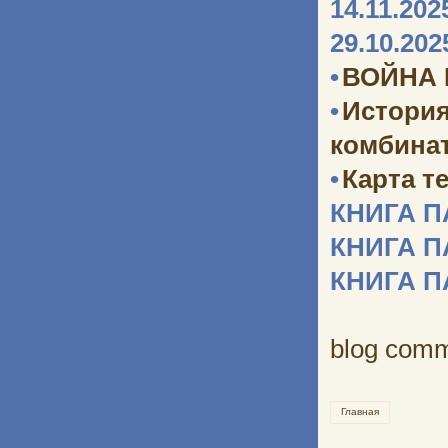
14.11.202
29.10.202
•
ВОЙНА
•
Истори
комбината
•
Карта т
КНИГА 
КНИГА 
КНИГА 
blog com
Главная