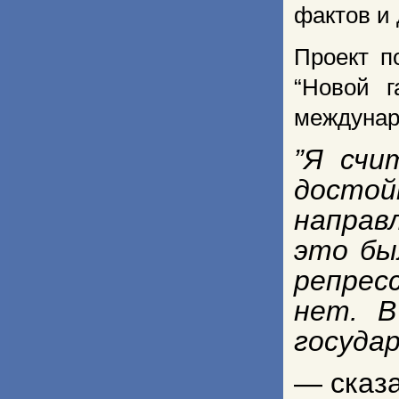
фактов и 
Проект п
“Новой г
междунар
”Я счи
достой
направ
это бы
репрес
нет. В
госуда
— сказа