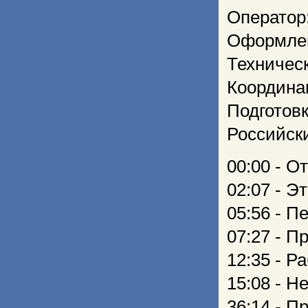
Оператор
Оформлен
Техничес
Координа
Подготовк
Российск
00:00 - 
02:07 - Э
05:56 - П
07:27 - 
12:35 - Р
15:08 - Н
36:14 - 