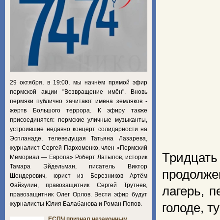
29 октября, в 19:00, мы начнём прямой эфир
пермской акции "Возвращение имён". Вновь
пермяки публично зачитают имена земляков -
жертв Большого террора. К эфиру также
присоединятся: пермские уличные музыканты,
устроившие недавно концерт солидарности на
Эспланаде, телеведущая Татьяна Лазарева,
журналист Сергей Пархоменко, член «Пермский
Тридцат
Мемориал — Европа» Роберт Латыпов, историк
Тамара Эйдельман, писатель Виктор
продолж
Шендерович, юрист из Березников Артём
Файзулин, правозащитник Сергей Трутнев,
лагерь, 
правозащитник Олег Орлов. Вести эфир будут
журналисты Юлия Балабанова и Роман Попов.
голоде, т
ЕСПЧ признал незаконным