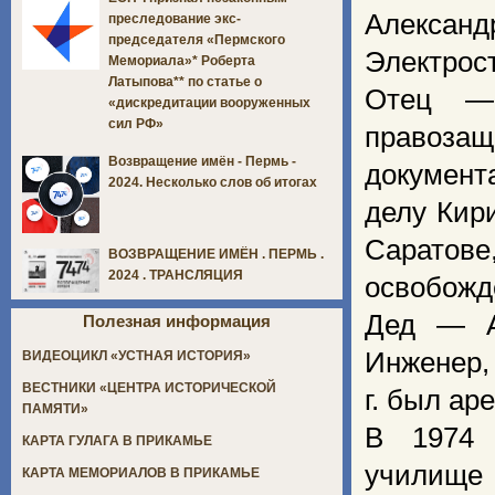
Александ
преследование экс-
председателя «Пермского
Электрос
Мемориала»* Роберта
Латыпова** по статье о
Отец — 
«дискредитации вооруженных
сил РФ»
правозащ
Возвращение имён - Пермь -
документ
2024. Несколько слов об итогах
делу Кир
Саратов
ВОЗВРАЩЕНИЕ ИМЁН . ПЕРМЬ .
2024 . ТРАНСЛЯЦИЯ
освобожд
Дед — А
Полезная информация
Инженер,
ВИДЕОЦИКЛ «УСТНАЯ ИСТОРИЯ»
ВЕСТНИКИ «ЦЕНТРА ИСТОРИЧЕСКОЙ
г. был ар
ПАМЯТИ»
В 1974 
КАРТА ГУЛАГА В ПРИКАМЬЕ
училище 
КАРТА МЕМОРИАЛОВ В ПРИКАМЬЕ