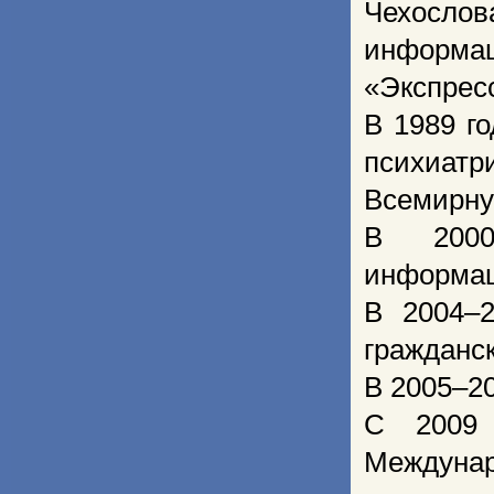
Чехосло
информа
«Экспрес
В 1989 г
психиатр
Всемирну
В 2000
информац
В 2004–2
гражданск
В 2005–2
С 2009 
Междунар