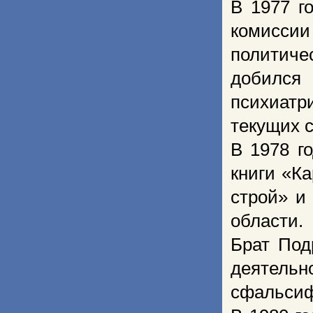
В 1977 г
комисси
политич
добился
психиат
текущих 
В 1978 г
книги «К
строй» и
области.
Брат Под
деятельн
сфальсиф