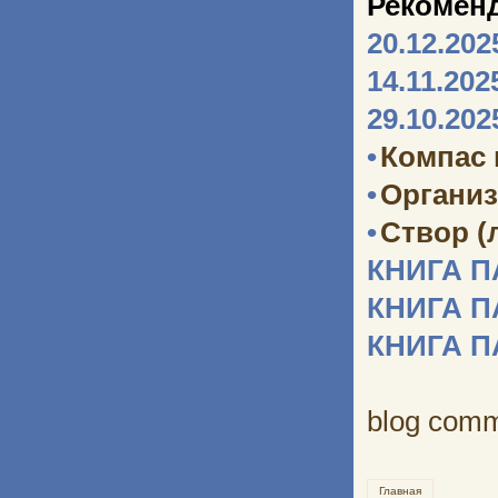
Рекомен
20.12.202
14.11.202
29.10.202
•
Компас
•
Организ
•
Створ (
КНИГА 
КНИГА 
КНИГА 
blog com
Главная