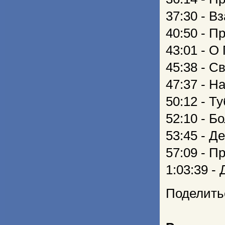
37:30 - В
40:50 - П
43:01 - О
45:38 - С
47:37 - Н
50:12 - Т
52:10 - Б
53:45 - Д
57:09 - П
1:03:39 -
Поделить