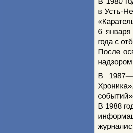
В 1980 г
в Усть-Н
«Карател
6 января
года с от
После ос
надзором
В 1987—
Хроника
событий»
В 1988 го
информа
журнали