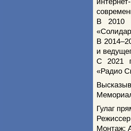
интернет
современ
В 2010 
«Солидар
В 2014–2
и ведуще
С 2021 г
«Радио С
Высказыв
Мемориал
Гулаг пря
Режиссер
Монтаж: 