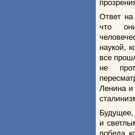
прозрени
Ответ на
что они
человече
наукой, 
все прош
не прот
пересмат
Ленина и
сталинизм
Будущее,
и светлы
победа к