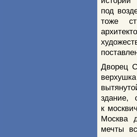
истории
под возд
тоже ст
архитект
художес
поставле
Дворец С
верхушка
вытянуто
здание,
к москви
Мос­ква 
мечты вс