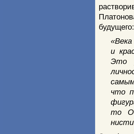
раство­р
Платонов
будущего:
«Век
и кра
Это 
лично
самым
что п
фигур
то О
нисти