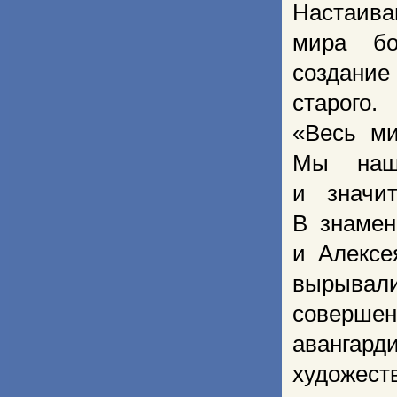
Настаива
мира бо
создани
старого.
«Весь ми
Мы наш
и значи
В знаме
и Алексе
вырывал
соверше
аванга
художест