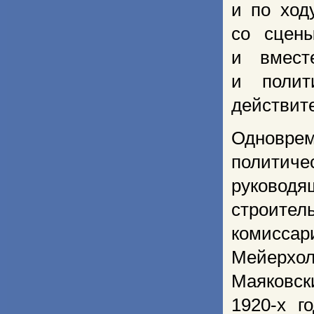
и по ход
со сцен
и вмест
и полит
действите
Одноврем
политич
руководя
строител
комисса
Мейерхол
Маяковск
1920-х г