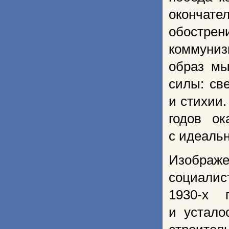
окончат
обостре
коммуниз
образ мы
силы: св
и стихии.
годов ок
с идеаль
Изобра
социалис
1930-х 
и устало