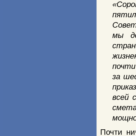
«Соро
пяти
Совет
мы д
стран
жизне
почт
за ше
прика
всей 
смета
мощно
Почти ни