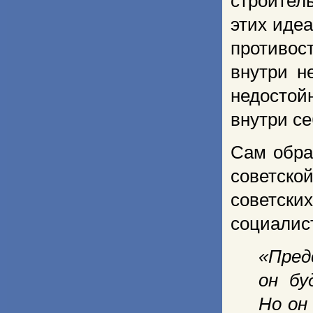
строи­тел
этих идеа
противос
внутри н
недостой
внутри се
Сам обра
советско
советски
социалис
«Пре
он бу
Но он