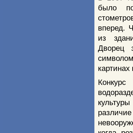
было по
стометро
вперед. 
из здан
Дворец 
символом
картинах 
Конкурс
водораз
культуры
различи
невооруж
когда ре