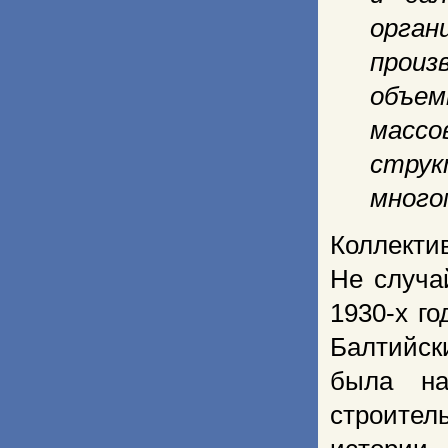
орган
произ
объе
масс
струк
много­
Коллек
Не случа
1930-х г
Балтийск
была на
строител