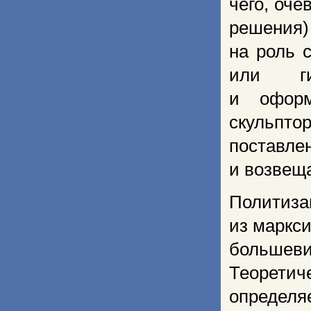
чего, оч
решения)
на роль 
или ги
и оформ
скульпто
постав­л
и возвещ
Политиз
из маркси
большев
Теоретич
определ