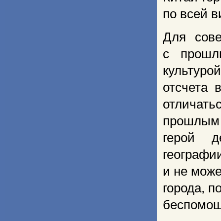
по всей в
Для сове
с прошл
культуро
отсчета 
отличать
прошлым 
герой д
географи
и не може
города, 
беспомощ