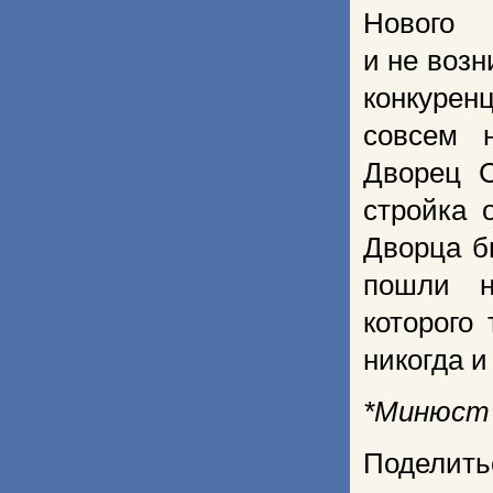
Нового 
и не возн
конкурен
совсем н
Дворец С
стройка 
Дворца б
пошли н
которого
никогда и
*Минюст
Поделить