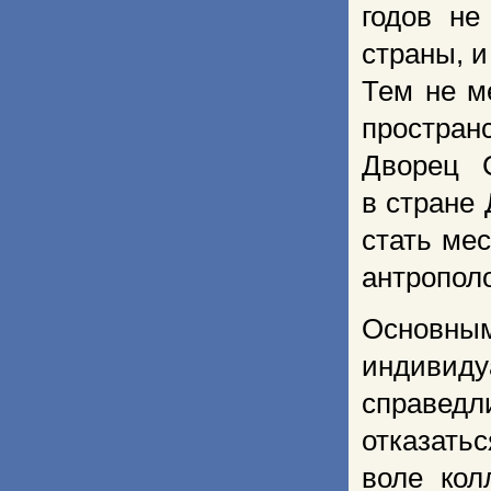
годов не
страны, и
Тем не м
про­стра
Дворец 
в стране
стать ме
антрополо
Основным
индивид
справед
отказать
воле кол