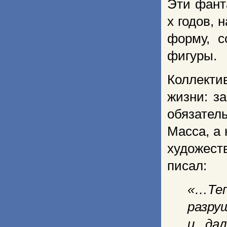
Эти фант
х годов, 
форму, с
фигуры.
Коллекти
жизни: з
обязател
Масса, а
художест
писал:
«…Теп
раз­р
и да