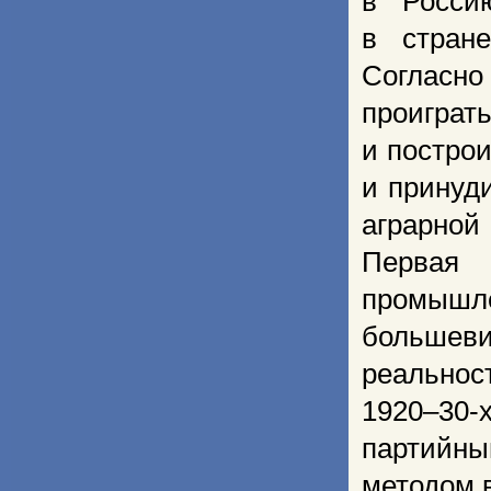
в Росси
в стран
Согласно
проигра
и построи
и принуд
аграрной
Первая
промышле
большев
реальнос
1920–30-
партийн
методом 