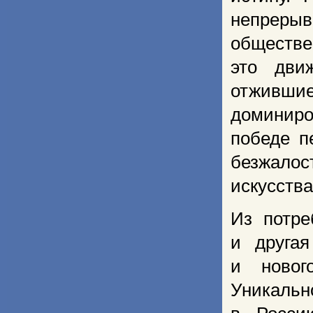
непрерыв
обществе
это дви
отживш
доминиро
победе п
без­жал
искусства
Из потре
и другая
и новог
Уникальн