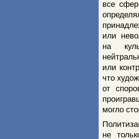
все сфер
определ
принадле
или нево
на куль
нейтраль
или конт
что худо
от споро
проиграв
могло сто
Политиз
не тольк