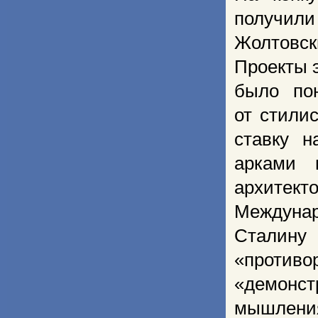
получил
Жолтовск
Проекты э
было пон
от сти­ли
ставку н
арками 
архитек
Междуна­
Сталину 
«против
«демонс
мышлен