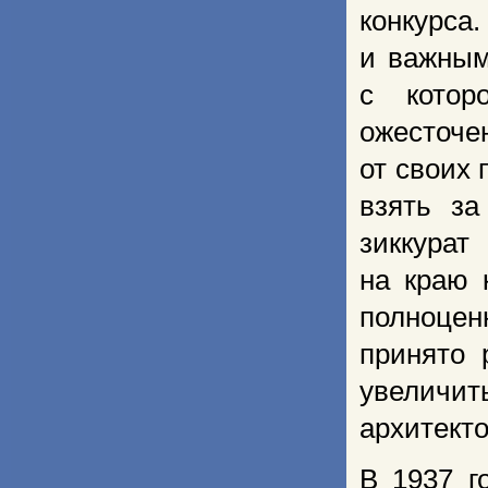
конкурс
и важным
с котор
ожесточе
от своих
взять за
зиккурат
на краю 
полноцен
принято 
увеличи
архитект
В 1937 г