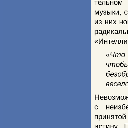
тельном 
музыки, 
из них н
радикаль
«Интелли
«Что 
чтобы 
безоб
весело
Невозмо
с неизб
принятой
истину. 