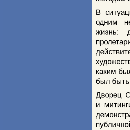
В ситуац
одним н
жизнь: 
пролетар
действит
художест
каким был
был быть
Дворец С
и митинг
демонстр
публичной