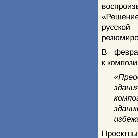
воспроиз
«Решение
русской 
резюмиро
В февра
к компози
«Прео
здани
компо
зда­н
избеж
Проектны