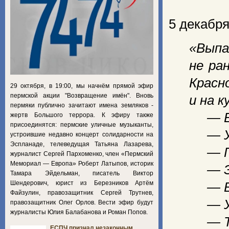
5 декабря
«Выпа
не ра
Красн
29 октября, в 19:00, мы начнём прямой эфир
пермской акции "Возвращение имён". Вновь
и на к
пермяки публично зачитают имена земляков -
— Вон
жертв Большого террора. К эфиру также
присоединятся: пермские уличные музыканты,
— Уже
устроившие недавно концерт солидарности на
Эспланаде, телеведущая Татьяна Лазарева,
— Гол
журналист Сергей Пархоменко, член «Пермский
Мемориал — Европа» Роберт Латыпов, историк
— Эт
Тамара Эйдельман, писатель Виктор
Шендерович, юрист из Березников Артём
— Вто
Файзулин, правозащитник Сергей Трутнев,
— Уже
правозащитник Олег Орлов. Вести эфир будут
журналисты Юлия Балабанова и Роман Попов.
— Т
ЕСПЧ признал незаконным