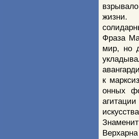
взрывало
жизни. 
солидарн
Фраза Ма
мир, но 
укладыв
авангарди
к маркси
онных ф
агитации
искусств
Знаменит
Верхарн