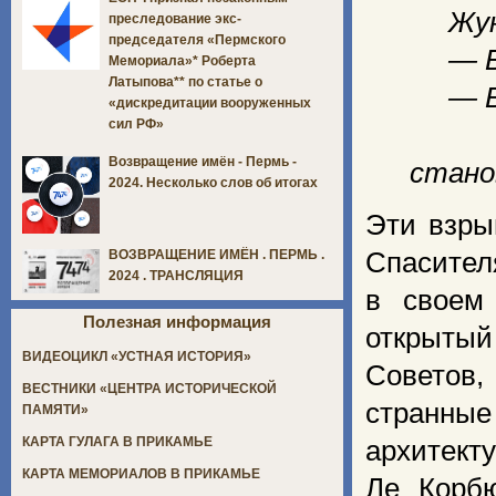
Жуют
преследование экс-
председателя «Пермского
— Бо
Мемориала»* Роберта
Латыпова** по статье о
— Вр
«дискредитации вооруженных
сил РФ»
И но
Возвращение имён - Пермь -
стано
2024. Несколько слов об итогах
Эти взры
Спасител
ВОЗВРАЩЕНИЕ ИМЁН . ПЕРМЬ .
2024 . ТРАНСЛЯЦИЯ
в своем
Полезная информация
открыты
ВИДЕОЦИКЛ «УСТНАЯ ИСТОРИЯ»
Советов,
ВЕСТНИКИ «ЦЕНТРА ИСТОРИЧЕСКОЙ
странны
ПАМЯТИ»
КАРТА ГУЛАГА В ПРИКАМЬЕ
архите
КАРТА МЕМОРИАЛОВ В ПРИКАМЬЕ
Ле Корбю