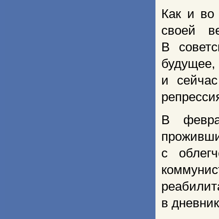
Как и во
своей в
В советс
будущее, 
и сейча
репресси
В февра
проживши
с облегч
коммунис
реабили
в дневник