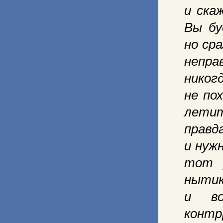
и ска
Вы бу
но ср
непра
никог
не по
летит
правд
и нуж
тот 
ныти
и во
контр