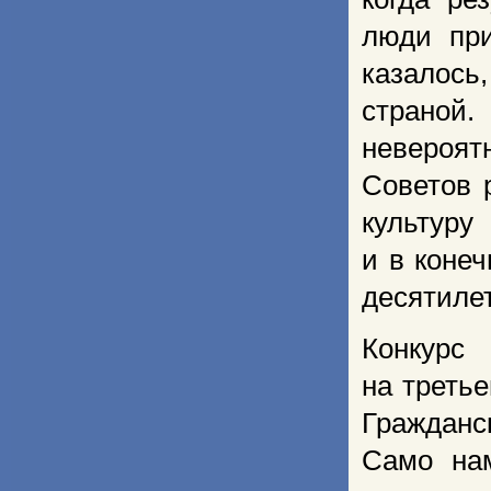
люди при
казалось,
страной
невероя
Советов­­
культур
и в коне
десятиле
Конкурс
на треть
Гражданс
Само на