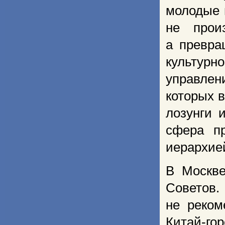
молодые 
не прои
а превра
культур
управлен
которых 
лозунги 
сфера пр
иерархие
В Москве
Советов.
не реком
Китай-го