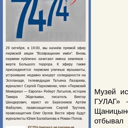
29 октября, в 19:00, мы начнём прямой эфир
пермской акции "Возвращение имён". Вновь
пермяки публично зачитают имена земляков -
жертв Большого террора. К эфиру также
присоединятся: пермские уличные музыканты,
устроившие недавно концерт солидарности на
Эспланаде, телеведущая Татьяна Лазарева,
журналист Сергей Пархоменко, член «Пермский
Музей ис
Мемориал — Европа» Роберт Латыпов, историк
Тамара Эйдельман, писатель Виктор
ГУЛАГ» 
Шендерович, юрист из Березников Артём
Файзулин, правозащитник Сергей Трутнев,
Щаницыно
правозащитник Олег Орлов. Вести эфир будут
журналисты Юлия Балабанова и Роман Попов.
отбывал
ЕСПЧ признал незаконным