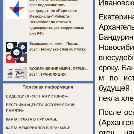
Ивановско
преследование экс-
председателя «Пермского
Екатерин
Мемориала»* Роберта
Латыпова** по статье о
Архангел
«дискредитации вооруженных
сил РФ»
Бандурин
Возвращение имён - Пермь -
Новосиб
2024. Несколько слов об итогах
внесудеб
сроку. Ба
ВОЗВРАЩЕНИЕ ИМЁН . ПЕРМЬ .
2024 . ТРАНСЛЯЦИЯ
м по ист
будущей
Полезная информация
пекла хл
ВИДЕОЦИКЛ «УСТНАЯ ИСТОРИЯ»
ВЕСТНИКИ «ЦЕНТРА ИСТОРИЧЕСКОЙ
После ос
ПАМЯТИ»
КАРТА ГУЛАГА В ПРИКАМЬЕ
(Архангел
КАРТА МЕМОРИАЛОВ В ПРИКАМЬЕ
отец на