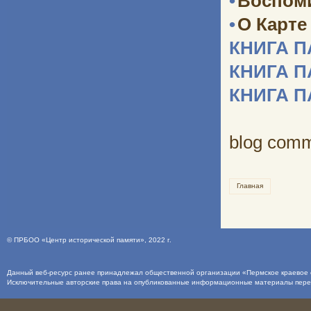
•
Воспоми
•
О Карте
КНИГА 
КНИГА 
КНИГА 
blog com
Главная
©
ПРБОО «Центр исторической памяти»
, 2022 г.
Данный веб-ресурс ранее принадлежал общественной организации «Пермское краевое о
Исключительные авторские права на опубликованные информационные материалы пер