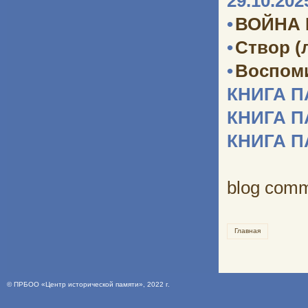
29.10.202
•
ВОЙНА
•
Створ (
•
Воспоми
КНИГА 
КНИГА 
КНИГА 
blog com
Главная
©
ПРБОО «Центр исторической памяти»
, 2022 г.