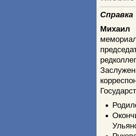
Справка
Михаил 
мемориал
председ
редколле
Заслужен
корреспо
Государс
Родилс
Оконч
Ульян
Руков