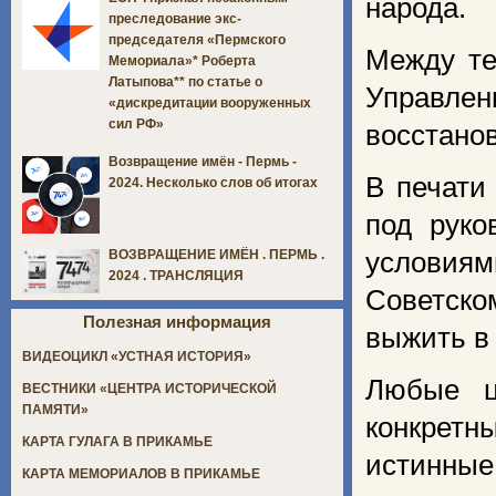
народа.
преследование экс-
председателя «Пермского
Между те
Мемориала»* Роберта
Латыпова** по статье о
Управлен
«дискредитации вооруженных
сил РФ»
восстано
Возвращение имён - Пермь -
В печати
2024. Несколько слов об итогах
под руко
условия
ВОЗВРАЩЕНИЕ ИМЁН . ПЕРМЬ .
2024 . ТРАНСЛЯЦИЯ
Советск
Полезная информация
выжить в 
ВИДЕОЦИКЛ «УСТНАЯ ИСТОРИЯ»
Любые ц
ВЕСТНИКИ «ЦЕНТРА ИСТОРИЧЕСКОЙ
ПАМЯТИ»
конкретн
КАРТА ГУЛАГА В ПРИКАМЬЕ
истинные
КАРТА МЕМОРИАЛОВ В ПРИКАМЬЕ