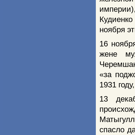
империи
Кудиенко
ноября эт
16 ноябр
жене му
Черемшан
«за подж
1931 году,
13 дека
происхож
Матыгулл
спасло да