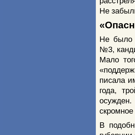
расстреля
Не забыл
«Опасн
Не было 
№3, канд
Мало тог
«поддерж
писала и
года, т
осужден.
скромное
В подобн