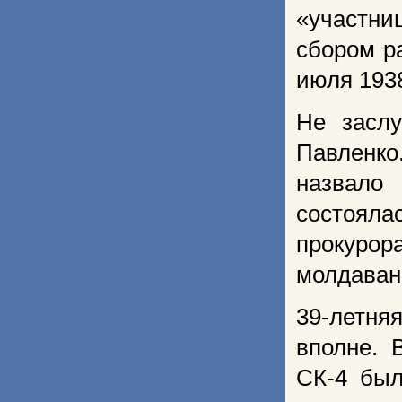
«участни
сбором р
июля 1938
Не заслу
Павленко
назвало
состояла
прокуро
молдаванк
39-летн
вполне. 
СК-4 был