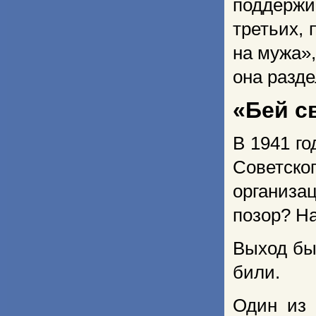
поддержи
третьих, 
на мужа»,
она разде
«Бей с
В 1941 го
Советск
организ
позор? На
Выход бы
били.
Один из 