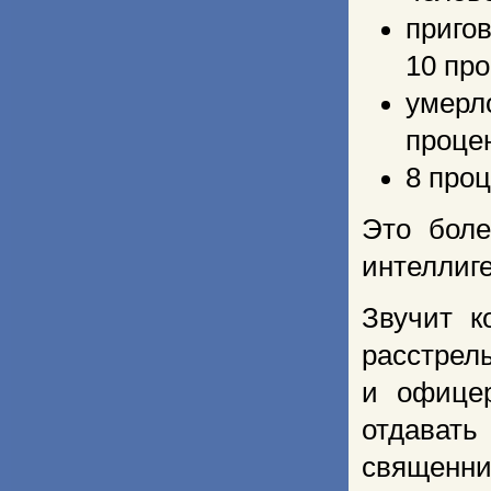
приго
10 про
умерл
проце
8 про
Это боле
интеллиге
Звучит к
расстрелы
и офице
отдавать
священни