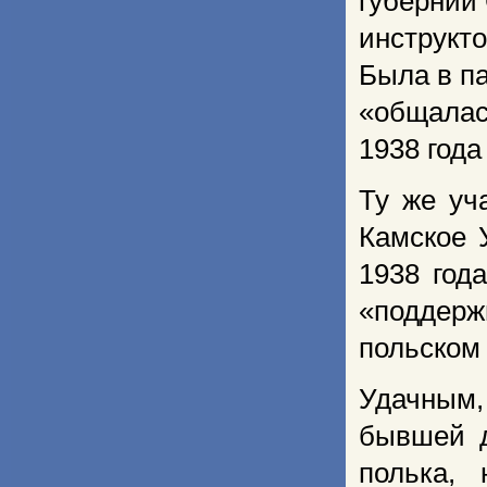
губернии 
инструкт
Была в па
«общалас
1938 года
Ту же уч
Камское 
1938 год
«поддер
польском 
Удачным,
бывшей д
полька,