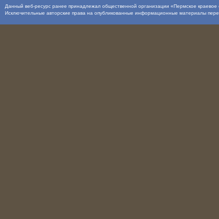
Данный веб-ресурс ранее принадлежал общественной организации «Пермское краевое о
Исключительные авторские права на опубликованные информационные материалы пер