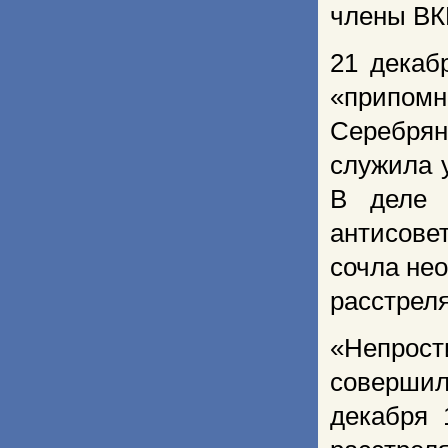
члены ВК
21 декаб
«припом
Серебря
служила 
В деле 
антисове
сочла не
расстреля
«Непрос
совершил
декабря 