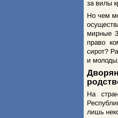
за вилы к
Но чем м
осуществ
мирные 3
право ко
сирот? Р
и молоды
Дворян
родств
На стра
Республ
лишь нек