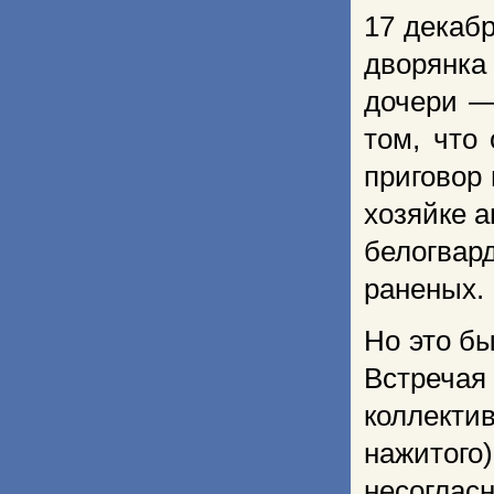
17 декабр
дворянка
дочери —
том, что
приговор
хозяйке а
белогвар
раненых.
Но это б
Встречая
коллект
нажитого
несоглас