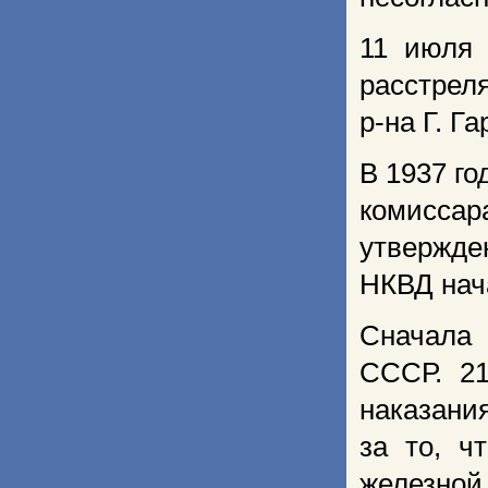
11 июля
расстрел
р-на Г. Г
В 1937 го
комисс
утвержде
НКВД нач
Сначала 
СССР. 2
наказания
за то, ч
железной