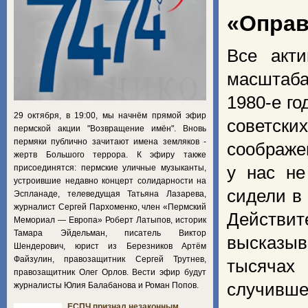
«Оправ
Все акт
масштаба
1980-е г
29 октября, в 19:00, мы начнём прямой эфир
советски
пермской акции "Возвращение имён". Вновь
пермяки публично зачитают имена земляков -
соображе
жертв Большого террора. К эфиру также
присоединятся: пермские уличные музыканты,
у нас не
устроившие недавно концерт солидарности на
сидели в
Эспланаде, телеведущая Татьяна Лазарева,
журналист Сергей Пархоменко, член «Пермский
Действит
Мемориал — Европа» Роберт Латыпов, историк
Тамара Эйдельман, писатель Виктор
высказы
Шендерович, юрист из Березников Артём
Файзулин, правозащитник Сергей Трутнев,
тысячах
правозащитник Олег Орлов. Вести эфир будут
случивше
журналисты Юлия Балабанова и Роман Попов.
ЕСПЧ признал незаконным