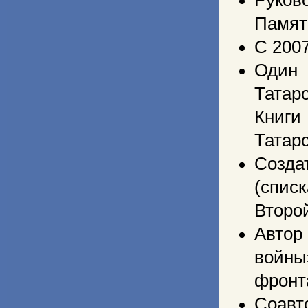
Памят
С 2007
Один 
Татар
Книги
Татарс
Созда
(спис
Второ
Автор
войны
фронт
Соавт