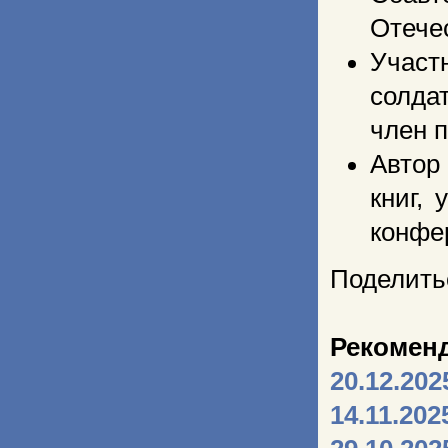
Отече
Участ
солдат
член 
Автор
книг,
конфе
Поделить
Рекомен
20.12.202
14.11.202