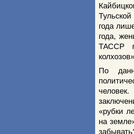
Кайбицко
Тульской
года лиш
года, же
ТАССР п
колхозов»
По дан
политич
человек
заключен
«рубки л
на земле
забывать