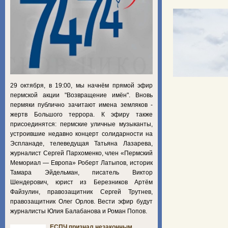
29 октября, в 19:00, мы начнём прямой эфир
пермской акции "Возвращение имён". Вновь
пермяки публично зачитают имена земляков -
жертв Большого террора. К эфиру также
присоединятся: пермские уличные музыканты,
устроившие недавно концерт солидарности на
Эспланаде, телеведущая Татьяна Лазарева,
журналист Сергей Пархоменко, член «Пермский
Мемориал — Европа» Роберт Латыпов, историк
Тамара Эйдельман, писатель Виктор
Шендерович, юрист из Березников Артём
Файзулин, правозащитник Сергей Трутнев,
правозащитник Олег Орлов. Вести эфир будут
журналисты Юлия Балабанова и Роман Попов.
ЕСПЧ признал незаконным