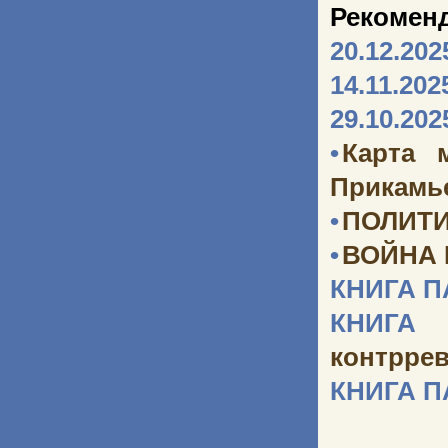
Рекомен
20.12.202
14.11.202
29.10.202
•
Карта 
Прикамь
•
ПОЛИТИ
•
ВОЙНА
КНИГА 
КНИГА 
контрре
КНИГА 