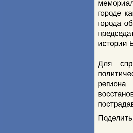
мемориал
городе к
города об
председ
истории Е
Для спр
политиче
региона
восстано
пострада
Поделить