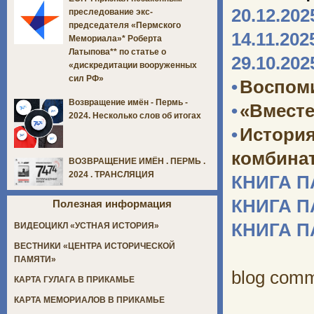
20.12.202
преследование экс-
председателя «Пермского
14.11.202
Мемориала»* Роберта
Латыпова** по статье о
29.10.202
«дискредитации вооруженных
сил РФ»
•
Воспоми
Возвращение имён - Пермь -
•
«Вместе
2024. Несколько слов об итогах
•
Истори
комбината
ВОЗВРАЩЕНИЕ ИМЁН . ПЕРМЬ .
2024 . ТРАНСЛЯЦИЯ
КНИГА 
КНИГА 
Полезная информация
КНИГА 
ВИДЕОЦИКЛ «УСТНАЯ ИСТОРИЯ»
ВЕСТНИКИ «ЦЕНТРА ИСТОРИЧЕСКОЙ
ПАМЯТИ»
blog com
КАРТА ГУЛАГА В ПРИКАМЬЕ
КАРТА МЕМОРИАЛОВ В ПРИКАМЬЕ