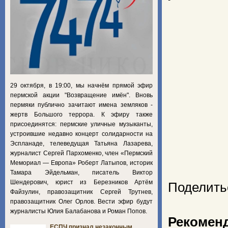
29 октября, в 19:00, мы начнём прямой эфир
пермской акции "Возвращение имён". Вновь
пермяки публично зачитают имена земляков -
жертв Большого террора. К эфиру также
присоединятся: пермские уличные музыканты,
устроившие недавно концерт солидарности на
Эспланаде, телеведущая Татьяна Лазарева,
журналист Сергей Пархоменко, член «Пермский
Мемориал — Европа» Роберт Латыпов, историк
Тамара Эйдельман, писатель Виктор
Шендерович, юрист из Березников Артём
Поделить
Файзулин, правозащитник Сергей Трутнев,
правозащитник Олег Орлов. Вести эфир будут
журналисты Юлия Балабанова и Роман Попов.
Рекомен
ЕСПЧ признал незаконным