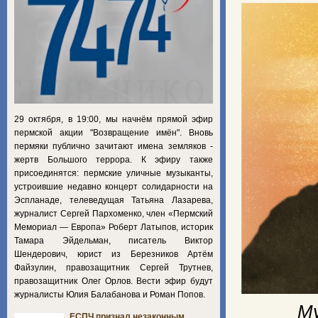
29 октября, в 19:00, мы начнём прямой эфир
пермской акции "Возвращение имён". Вновь
пермяки публично зачитают имена земляков -
жертв Большого террора. К эфиру также
присоединятся: пермские уличные музыканты,
устроившие недавно концерт солидарности на
Эспланаде, телеведущая Татьяна Лазарева,
журналист Сергей Пархоменко, член «Пермский
Мемориал — Европа» Роберт Латыпов, историк
Тамара Эйдельман, писатель Виктор
Шендерович, юрист из Березников Артём
Файзулин, правозащитник Сергей Трутнев,
правозащитник Олег Орлов. Вести эфир будут
журналисты Юлия Балабанова и Роман Попов.
Му
ЕСПЧ признал незаконным