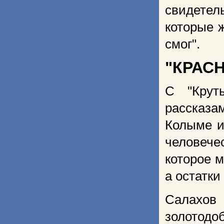
свидетел
которые ж
смог".
"КРАС
С "Крут
рассказ
Колыме и
человече
которое 
а остатки
Салахов
золотодо