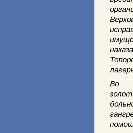
орган
Верх
испр
имуще
наказ
Топо
лагер
Во в
золот
боль
ганг
помощ