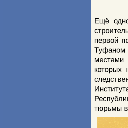
Ещё одн
строител
первой по
Туфаном 
местами
которых 
следств
Институ
Республ
тюрьмы в