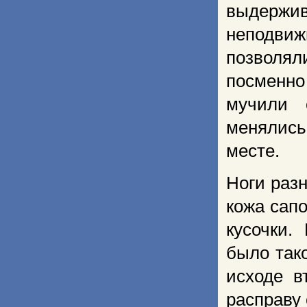
выдержив
неподвиж
позволял
посменно
мучили 
менялись
месте.
Ноги разн
кожа сапо
кусочки.
было так
исходе в
расправу 