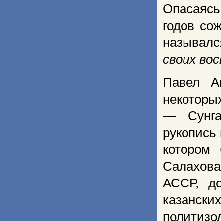
Опасаясь
годов со
называлс
своих во
Павел А
некоторы
— Сунга
рукопись 
котором 
Салахова
АССР, до
казанских
политизол