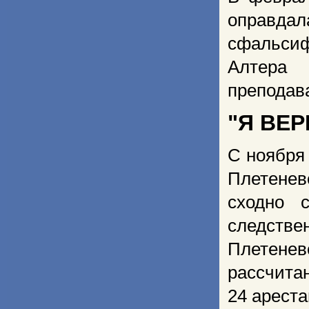
оправдал
сфальси
Алтера 
преподав
"Я ВЕ
С ноября
Плетенев
сходно 
следстве
Плетенев
рассчита
24 ареста