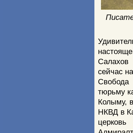
Писате
Удивите
настояще
Салахов 
сейчас н
Свобода
тюрьму ка
Колыму, 
НКВД в К
церковь
Адмирал