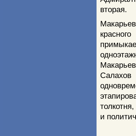
вторая.
Макарье
красног
примыкае
одноэта
Макарьев
Салахов 
одновре
этапиров
толкотня,
и политич