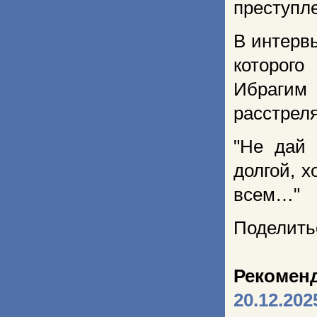
преступле
В интерв
которог
Ибрагим 
расстреля
"Не дай 
долгой, 
всем…"
Поделить
Рекомен
20.12.202