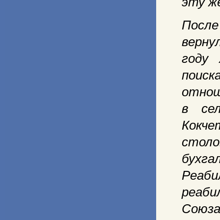
эту ж
После
верну
году 
поиск
отнош
в се
Кокч
стол
бухга
Реаб
реаби
Союза