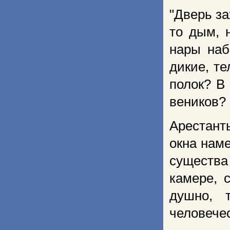
"Дверь за
то дым, 
нары наб
дикие, т
полок? В
веников?
Арестант
окна нам
существа
камере, 
душно, 
человечес