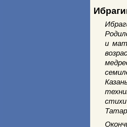
Ибраги
Ибраг
Родил
и мат
возра
медр
семи
Каза
техни
стих
Татар
Оконч