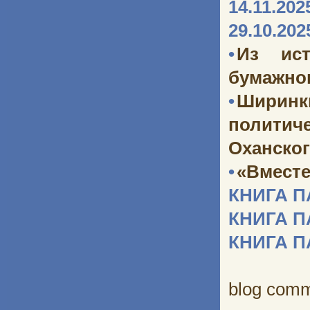
14.11.202
29.10.202
•
Из ист
бумажног
•
Ширинк
политич
Оханског
•
«Вместе
КНИГА 
КНИГА 
КНИГА 
blog com