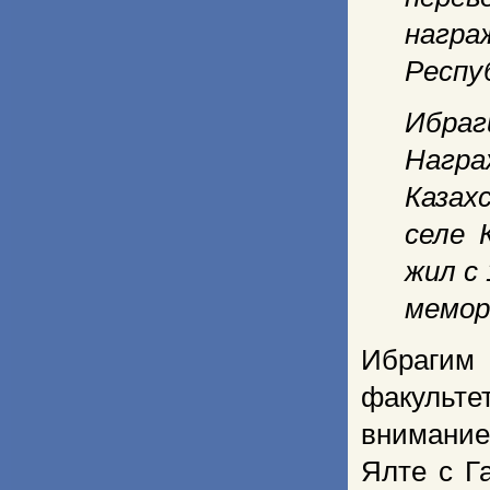
награ
Респу
Ибраг
Нагр
Казах
селе 
жил с 
мемор
Ибрагим 
факульте
внимание
Ялте с Г