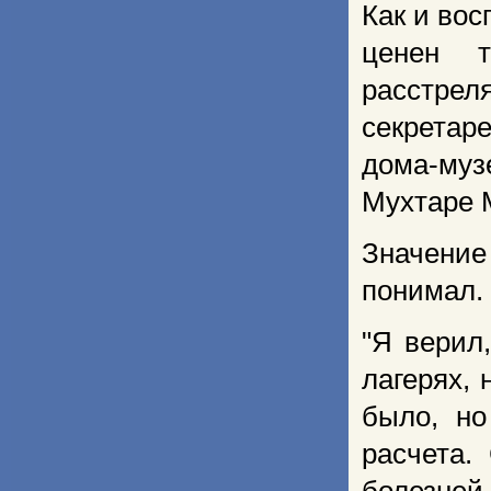
Как и во
ценен т
расстрел
секретар
дома-му
Мухтаре 
Значени
понимал. 
"Я верил
лагерях, 
было, но
расчета.