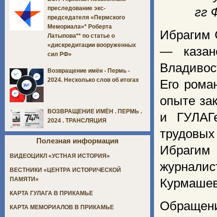
преследование экс-
гг
Ф
председателя «Пермского
Мемориала»* Роберта
Ибрагим 
Латыпова** по статье о
«дискредитации вооруженных
— казан
сил РФ»
Владивос
Возвращение имён - Пермь -
2024. Несколько слов об итогах
Его рома
опыте за
ВОЗВРАЩЕНИЕ ИМЁН . ПЕРМЬ .
и ГУЛАГ
2024 . ТРАНСЛЯЦИЯ
трудовых
Полезная информация
Ибрагим
ВИДЕОЦИКЛ «УСТНАЯ ИСТОРИЯ»
журналис
ВЕСТНИКИ «ЦЕНТРА ИСТОРИЧЕСКОЙ
ПАМЯТИ»
Курмашев
КАРТА ГУЛАГА В ПРИКАМЬЕ
Обращен
КАРТА МЕМОРИАЛОВ В ПРИКАМЬЕ