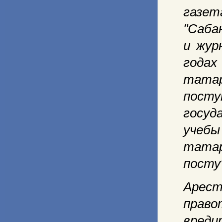
газе
"Саба
и жур
года
татар
пост
госуд
учебы
татар
посту"
Арест
право
вреди