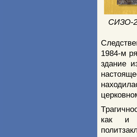
СИЗО-2 
Следстве
1984-м р
здание и
настояще
находил
церковно
Трагичнос
как и 
политз