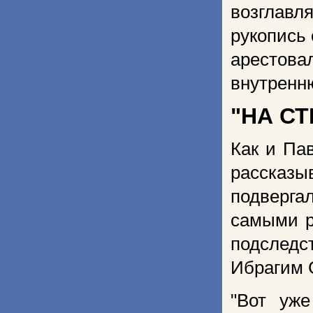
возглав
рукопись
арестова
внутренн
"НА С
Как и Па
рассказы
подверга
самыми р
подследст
Ибрагим С
"Вот уж