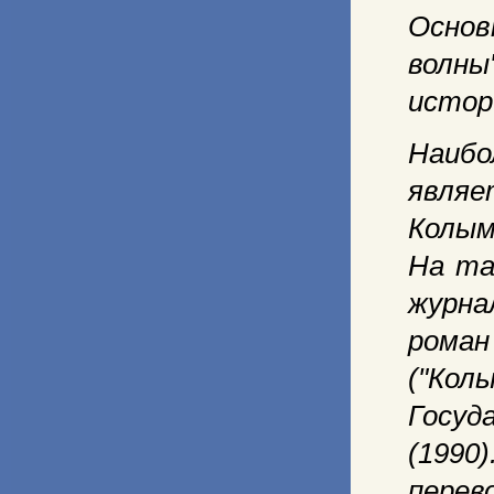
Осно
волны
истор
Наибо
являе
Колым
На та
журна
роман
("Кол
Госуд
(1990
перев