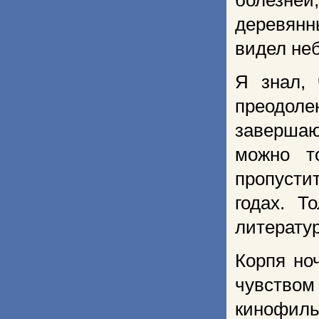
болезней,
деревянн
видел не
Я знал, 
преодол
завершаю
можно т
пропусти
годах. Т
литерату
Корпя но
чувство
кинофил