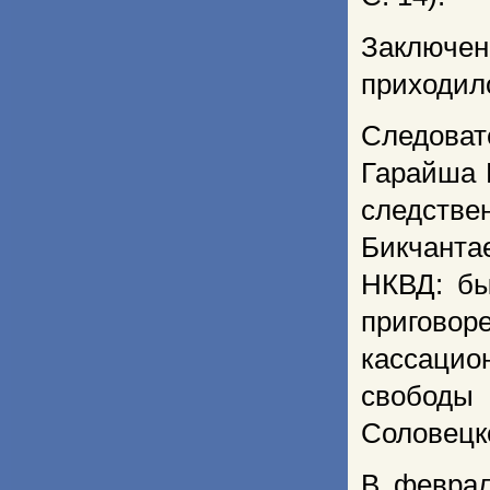
Заключе
приходил
Следова
Гарайша 
следств
Бикчанта
НКВД: бы
пригово
кассацио
свободы
Соловецк
В феврал