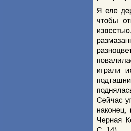
Я еле дер
чтобы от
известью
размазан
разноцв
повалила
играли и
подташни
поднялас
Сейчас уп
наконец,
Черная К
С. 14).