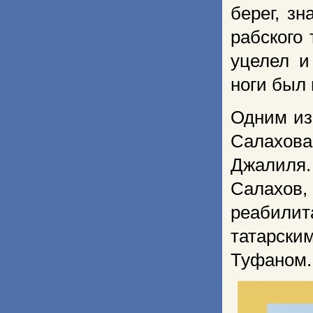
берег, з
рабского
уцелел и
ноги был
Одним из
Салахова
Джалиля.
Салахов
реабилит
татарск
Туфаном.