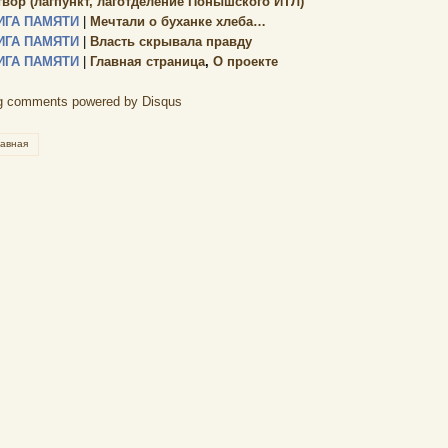
твор (лагпункт, лаготделение Понышского ИТЛ)
ИГА ПАМЯТИ
|
Мечтали о буханке хлеба…
ИГА ПАМЯТИ
|
Власть скрывала правду
ИГА ПАМЯТИ
|
Главная страница
,
О проекте
g comments powered by
Disqus
лавная