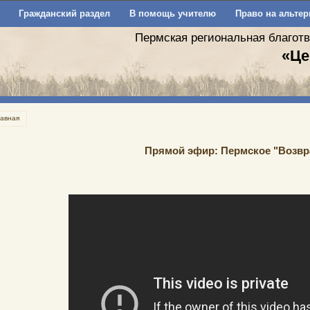
Гражданский раздел
В помощь учителю
Право на альтер
Пермская региональная благот
«Це
лавная
Прямой эфир: Пермское "Возвр