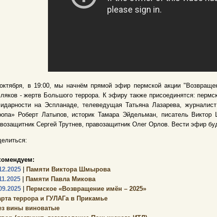
октября, в 19:00, мы начнём прямой эфир пермской акции "Возвраще
ляков - жертв Большого террора. К эфиру также присоединятся: пермс
лидарности на Эспланаде, телеведущая Татьяна Лазарева, журналис
ропа» Роберт Латыпов, историк Тамара Эйдельман, писатель Виктор 
возащитник Сергей Трутнев, правозащитник Олег Орлов. Вести эфир б
елиться:
комендуем:
12.2025
|
Памяти Виктора Шмырова
11.2025
|
Памяти Павла Микова
09.2025
|
Пермское «Возвращение имён – 2025»
арта террора и ГУЛАГа в Прикамье
ез вины виноватые