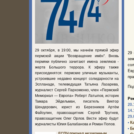
29 октября, в 19:00, мы начнём прямой эфир
29 
пермской акции "Возвращение имён". Вновь
зем
пермяки публично зачитают имена земляков -
со
жертв Большого террора. К эфиру также
Ев
присоединятся: пермские уличные музыканты,
пра
устроившие недавно концерт солидарности на
Эспланаде, телеведущая Татьяна Лазарева,
Под
журналист Сергей Пархоменко, член «Пермский
Мемориал — Европа» Роберт Латыпов, историк
Ре
Тамара Эйдельман, писатель Виктор
20.
Шендерович, юрист из Березников Артём
14.
Файзулин, правозащитник Сергей Трутнев,
29.
правозащитник Олег Орлов. Вести эфир будут
•
К
журналисты Юлия Балабанова и Роман Попов.
•
Б
ЕСПЧ признал незаконным