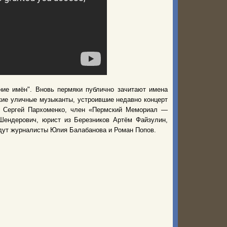
ние имён". Вновь пермяки публично зачитают имена
кие уличные музыканты, устроившие недавно концерт
т Сергей Пархоменко, член «Пермский Мемориал —
Шендерович, юрист из Березников Артём Файзулин,
удут журналисты Юлия Балабанова и Роман Попов.