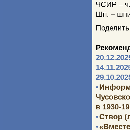
ЧСИР – ч
Шп. – шп
Поделить
Рекомен
20.12.202
14.11.202
29.10.202
•
Информ
Чусовско
в 1930-1
•
Створ (
•
«Вместе