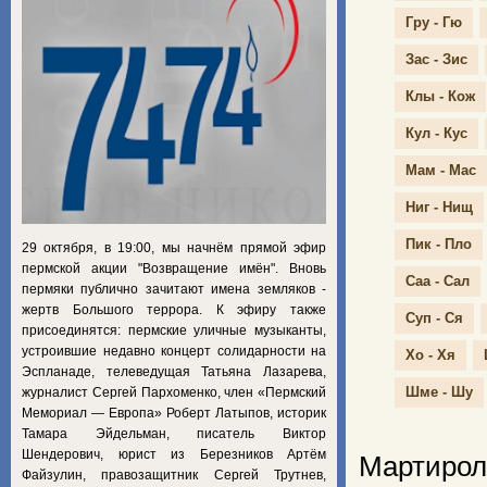
Гру - Гю
Зас - Зис
Клы - Кож
Кул - Кус
Мам - Мас
Ниг - Нищ
Пик - Пло
29 октября, в 19:00, мы начнём прямой эфир
пермской акции "Возвращение имён". Вновь
Саа - Сал
пермяки публично зачитают имена земляков -
жертв Большого террора. К эфиру также
Суп - Ся
присоединятся: пермские уличные музыканты,
устроившие недавно концерт солидарности на
Хо - Хя
Эспланаде, телеведущая Татьяна Лазарева,
Шме - Шу
журналист Сергей Пархоменко, член «Пермский
Мемориал — Европа» Роберт Латыпов, историк
Тамара Эйдельман, писатель Виктор
Шендерович, юрист из Березников Артём
Мартирол
Файзулин, правозащитник Сергей Трутнев,