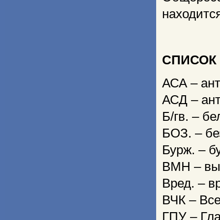
находитс
СПИСОК
АСА – ант
АСД – ант
Б/гв. – б
БОЗ. – бе
Бурж. – б
ВМН – вы
Вред. – в
ВЧК – Вс
ГПУ – Гл