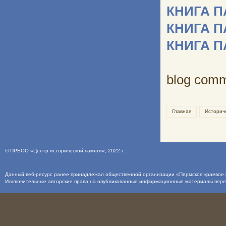
КНИГА 
КНИГА 
КНИГА 
blog com
Главная
Историч
©
ПРБОО «Центр исторической памяти»
, 2022 г.
Данный веб-ресурс ранее принадлежал общественной организации «Пермское краевое о
Исключительные авторские права на опубликованные информационные материалы пер