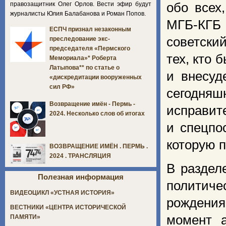
правозащитник Олег Орлов. Вести эфир будут
обо всех
журналисты Юлия Балабанова и Роман Попов.
МГБ-КГБ 
ЕСПЧ признал незаконным
советски
преследование экс-
председателя «Пермского
тех, кто
Мемориала»* Роберта
Латыпова** по статье о
и внесуд
«дискредитации вооруженных
сил РФ»
сегодняш
Возвращение имён - Пермь -
исправит
2024. Несколько слов об итогах
и спецпо
которую п
ВОЗВРАЩЕНИЕ ИМЁН . ПЕРМЬ .
2024 . ТРАНСЛЯЦИЯ
В раздел
Полезная информация
политиче
ВИДЕОЦИКЛ «УСТНАЯ ИСТОРИЯ»
рождения
ВЕСТНИКИ «ЦЕНТРА ИСТОРИЧЕСКОЙ
момент а
ПАМЯТИ»