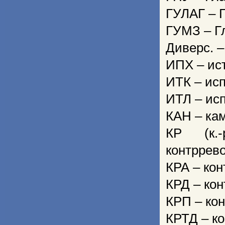
ГУЛАГ – 
ГУМЗ – Г
Диверс. –
ИПХ – ис
ИТК – ис
ИТЛ – исп
КАН – ка
КР (к.-
контррево
КРА – ко
КРД – ко
КРП – ко
КРТД – к