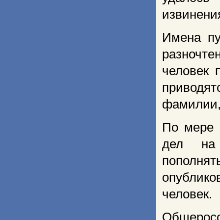
извинени
Имена пу
разночте
человек 
приводят
фамилии,
По мере 
дел на 
пополн
опублико
человек.
Общеросс