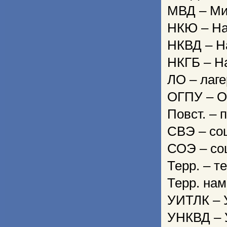
МВД – Ми
НКЮ – На
НКВД – Н
НКГБ – Н
ЛО – лаге
ОГПУ – О
Повст. – 
СВЭ – со
СОЭ – со
Терр. – т
Терр. нам
УИТЛК – 
УНКВД – 