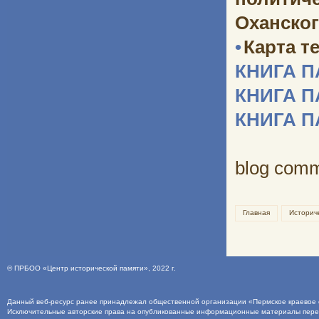
Оханског
•
Карта т
КНИГА 
КНИГА 
КНИГА 
blog com
Главная
Историч
©
ПРБОО «Центр исторической памяти»
, 2022 г.
Данный веб-ресурс ранее принадлежал общественной организации «Пермское краевое о
Исключительные авторские права на опубликованные информационные материалы пер