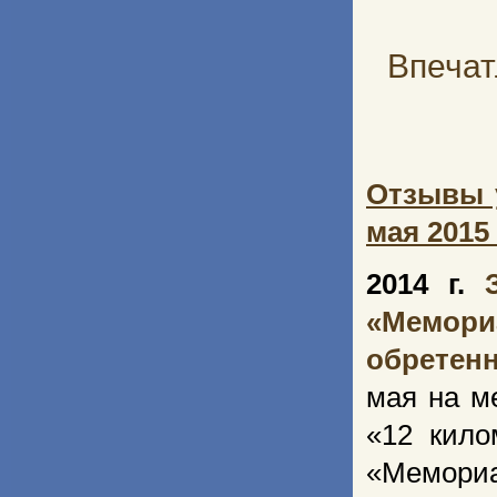
Впечат
Отзывы 
мая 2015 
2014 г.
«Мемор
обретен
мая на м
«12 кило
«Мемориа