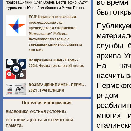
во время 
правозащитник Олег Орлов. Вести эфир будут
журналисты Юлия Балабанова и Роман Попов.
был откр
ЕСПЧ признал незаконным
преследование экс-
Публику
председателя «Пермского
материа
Мемориала»* Роберта
Латыпова** по статье о
службы б
«дискредитации вооруженных
сил РФ»
архива У
Возвращение имён - Пермь -
На нач
2024. Несколько слов об итогах
насчит
Пермског
ВОЗВРАЩЕНИЕ ИМЁН . ПЕРМЬ .
2024 . ТРАНСЛЯЦИЯ
рядом
Полезная информация
реабили
ВИДЕОЦИКЛ «УСТНАЯ ИСТОРИЯ»
многих 
ВЕСТНИКИ «ЦЕНТРА ИСТОРИЧЕСКОЙ
сталинс
ПАМЯТИ»