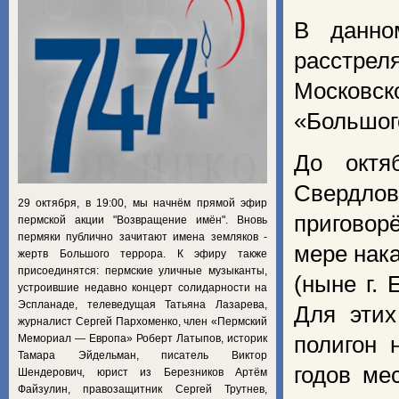
В данно
расстре
Московско
«Большог
До октя
Свердло
29 октября, в 19:00, мы начнём прямой эфир
приговор
пермской акции "Возвращение имён". Вновь
пермяки публично зачитают имена земляков -
мере нака
жертв Большого террора. К эфиру также
присоединятся: пермские уличные музыканты,
(ныне г.
устроившие недавно концерт солидарности на
Эспланаде, телеведущая Татьяна Лазарева,
Для этих
журналист Сергей Пархоменко, член «Пермский
Мемориал — Европа» Роберт Латыпов, историк
полигон 
Тамара Эйдельман, писатель Виктор
годов ме
Шендерович, юрист из Березников Артём
Файзулин, правозащитник Сергей Трутнев,