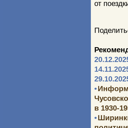
от поездк
Поделить
Рекомен
20.12.202
14.11.202
29.10.202
•
Информ
Чусовско
в 1930-1
•
Ширинк
политич