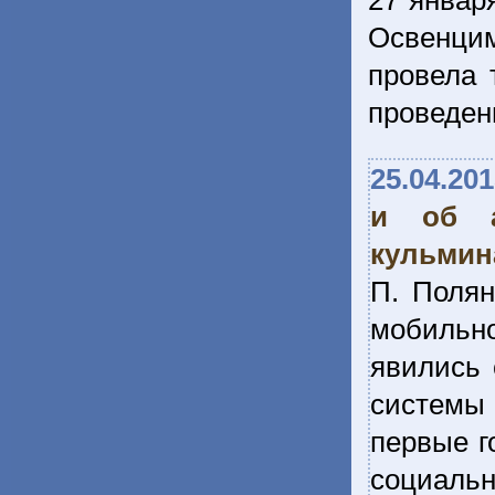
27 январ
Освенци
провела 
проведен
25.04.20
и об а
кульмин
П. Полян
мобильно
явились 
системы 
первые г
социальн