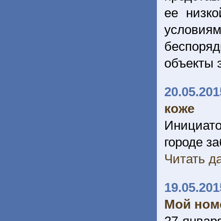
ее низк
условия
беспоряд
объекты 
20.05.201
коже
Инициато
городе з
Читать да
19.05.201
Мой номе