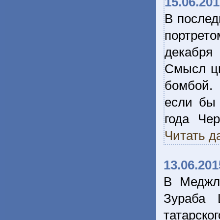
15.06.20
В послед
портрето
декабря 
Смысл ци
бомбой. 
если бы 
года Че
Читать д
13.06.201
В Меджли
Зураба 
татарск