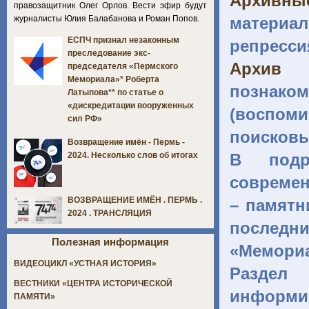
Архивн
правозащитник Олег Орлов. Вести эфир будут
журналисты Юлия Балабанова и Роман Попов.
материал
ЕСПЧ признал незаконным
репресси
преследование экс-
Архив 
председателя «Пермского
Мемориала»* Роберта
познако
Латыпова** по статье о
«дискредитации вооруженных
(воспоми
сил РФ»
поисковы
Возвращение имён - Пермь -
В под
2024. Несколько слов об итогах
современ
ВОЗВРАЩЕНИЕ ИМЁН . ПЕРМЬ .
– памятн
2024 . ТРАНСЛЯЦИЯ
последн
Полезная информация
«Мемориа
ВИДЕОЦИКЛ «УСТНАЯ ИСТОРИЯ»
Разде
ВЕСТНИКИ «ЦЕНТРА ИСТОРИЧЕСКОЙ
информи
ПАМЯТИ»