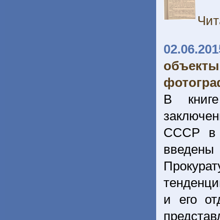
Чит
02.06.201
объект
фотогра
В книг
заключен
СССР в 
введен
Прокура
тенденци
и его от
представ