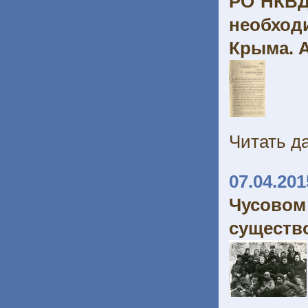
РО НКВД
необход
Крыма. А
Читать да
07.04.201
Чусово
существо