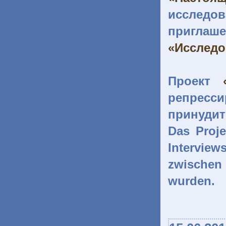
исслед
приглаш
«Исследо
Проект
репресс
принудит
Das Proj
Interview
zwischen
wurden.