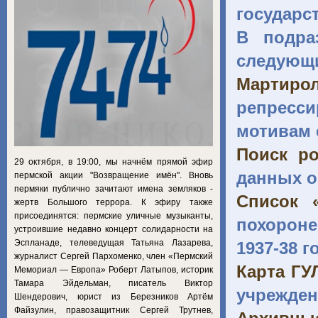
государс
В подра
следующи
Мартиро
репресс
мотивам 
Поиск ро
29 октября, в 19:00, мы начнём прямой эфир
данных о
пермской акции "Возвращение имён". Вновь
пермяки публично зачитают имена земляков -
Список «
жертв Большого террора. К эфиру также
присоединятся: пермские уличные музыканты,
похороне
устроившие недавно концерт солидарности на
Эспланаде, телеведущая Татьяна Лазарева,
1937-38 г
журналист Сергей Пархоменко, член «Пермский
Карта ГУ
Мемориал — Европа» Роберт Латыпов, историк
Тамара Эйдельман, писатель Виктор
учрежден
Шендерович, юрист из Березников Артём
Файзулин, правозащитник Сергей Трутнев,