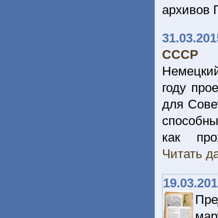
архивов 
31.03.201
СССР
Немецкий
году про
для Совет
способны
как пр
Читать да
19.03.20
Пре
мар