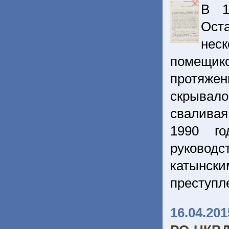
В 1
Ост
нес
помещик
протяже
скрывал
сваливая
1990 го
руковод
катынс
преступл
16.04.201