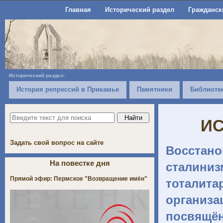
Главная
Исторический раздел
Гражданск
Исторический раздел:
История репрессий в Прикамье
Памятники
Библиоте
ИС
Задать свой вопрос на сайте
Восстан
На повестке дня
сталини
Прямой эфир: Пермское "Возвращение имён"
тоталита
организа
посвящё