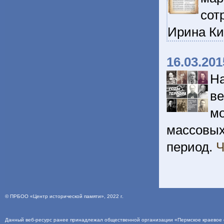
сот
Ирина К
16.03.201
Н
ве
м
массовых
период.
Ч
©
ПРБОО «Центр исторической памяти»
, 2022 г.
Данный веб-ресурс ранее принадлежал общественной организации «Пермское краевое о