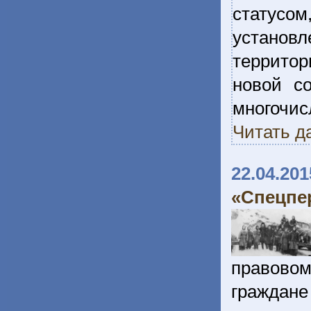
статусо
установ
террито
новой с
многоч
Читать д
22.04.201
«Спецпе
правовом
граждан