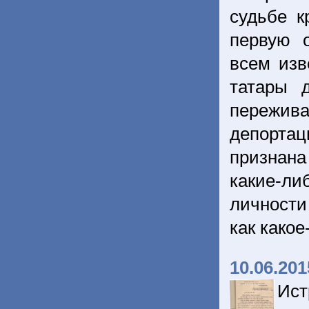
судьбе к
первую 
всем изв
татары 
пережива
депортац
признана
какие-л
личности
как како
10.06.201
Ист