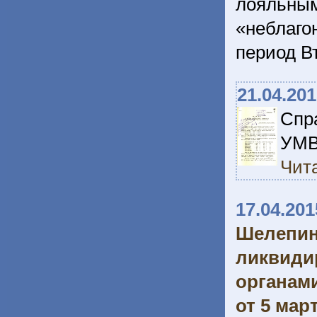
лояльны
«неблаг
период В
21.04.20
Спр
УМВ
Чита
17.04.201
Шелепин
ликвид
органам
от 5 март