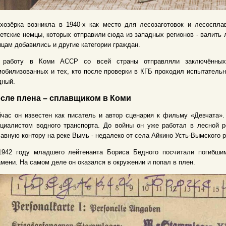
ёхозёрка возникла в 1940-х как место для лесозаготовок и лесоспл
етские немцы, которых отправили сюда из западных регионов - валить 
цам добавились и другие категории граждан.
 работу в Коми АССР со всей страны отправляли заключённых, 
обилизованных и тех, кто после проверки в КГБ проходил испытатель
дный.
сле плена – сплавщиком в Коми
час он известен как писатель и автор сценария к фильму «Девчата».
циалистом водного транспорта. До войны он уже работал в лесной р
авную контору на реке Вымь - недалеко от села Айкино Усть-Вымского р
1942 году младшего лейтенанта Бориса Бедного посчитали погибши
мени. На самом деле он оказался в окружении и попал в плен.