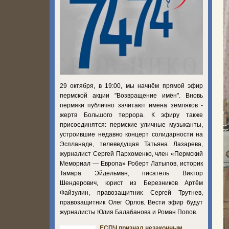
29 октября, в 19:00, мы начнём прямой эфир
пермской акции "Возвращение имён". Вновь
пермяки публично зачитают имена земляков -
жертв Большого террора. К эфиру также
присоединятся: пермские уличные музыканты,
устроившие недавно концерт солидарности на
Эспланаде, телеведущая Татьяна Лазарева,
журналист Сергей Пархоменко, член «Пермский
Мемориал — Европа» Роберт Латыпов, историк
Тамара Эйдельман, писатель Виктор
Шендерович, юрист из Березников Артём
Файзулин, правозащитник Сергей Трутнев,
правозащитник Олег Орлов. Вести эфир будут
журналисты Юлия Балабанова и Роман Попов.
ЕСПЧ признал незаконным