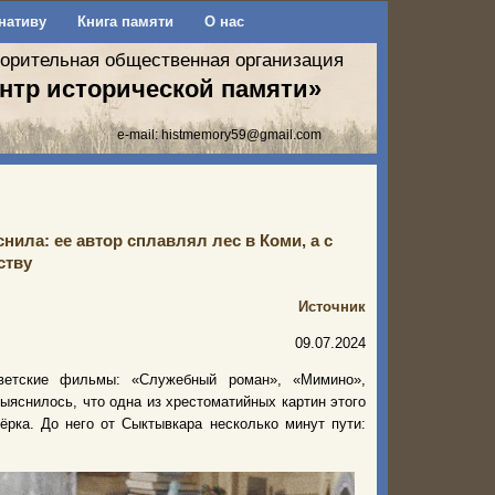
нативу
Книга памяти
О нас
ворительная общественная организация
нтр исторической памяти»
e-mail:
histmemory59@gmail.com
ила: ее автор сплавлял лес в Коми, а с
ству
Источник
09.07.2024
ветские фильмы: «Служебный роман», «Мимино»,
выяснилось, что одна из хрестоматийных картин этого
ёрка. До него от Сыктывкара несколько минут пути: