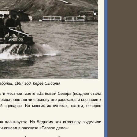
боты, 1957 год, берег Сысолы
 в местной газете «За новый Север» (позднее стала
есосплаве легли в основу его рассказов и сценария к
 сценария. Во многих источниках, кстати, неверно
на плашкоутах. Но Бедному как инженеру выделили
ки описал в рассказе «Первое дело»: