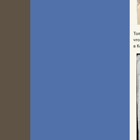
Тол
что
в К