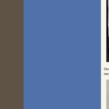
Око
пис