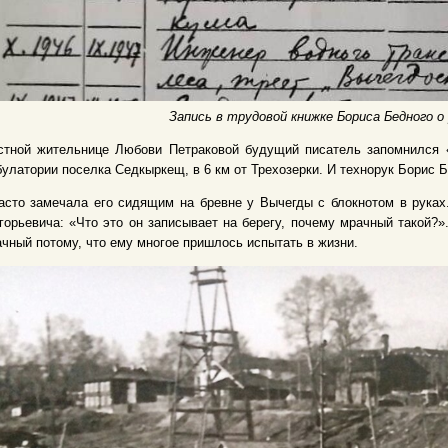
Запись в трудовой книжке Бориса Бедного 
стной жительнице Любови Петраковой будущий писатель запомнился «
улатории поселка Седкыркещ, в 6 км от Трехозерки. И технорук Борис 
асто замечала его сидящим на бревне у Вычегды с блокнотом в рука
горьевича: «Что это он записывает на берегу, почему мрачный такой?»
чный потому, что ему многое пришлось испытать в жизни.