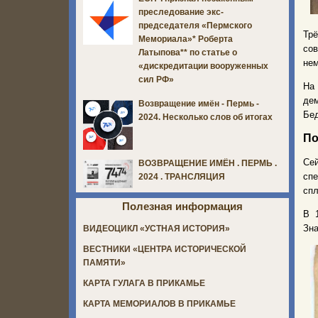
преследование экс-
председателя «Пермского
Тр
Мемориала»* Роберта
сов
Латыпова** по статье о
нем
«дискредитации вооруженных
сил РФ»
На
дем
Возвращение имён - Пермь -
Бе
2024. Несколько слов об итогах
По
Сей
ВОЗВРАЩЕНИЕ ИМЁН . ПЕРМЬ .
спе
2024 . ТРАНСЛЯЦИЯ
спл
Полезная информация
В 
Зна
ВИДЕОЦИКЛ «УСТНАЯ ИСТОРИЯ»
ВЕСТНИКИ «ЦЕНТРА ИСТОРИЧЕСКОЙ
ПАМЯТИ»
КАРТА ГУЛАГА В ПРИКАМЬЕ
КАРТА МЕМОРИАЛОВ В ПРИКАМЬЕ