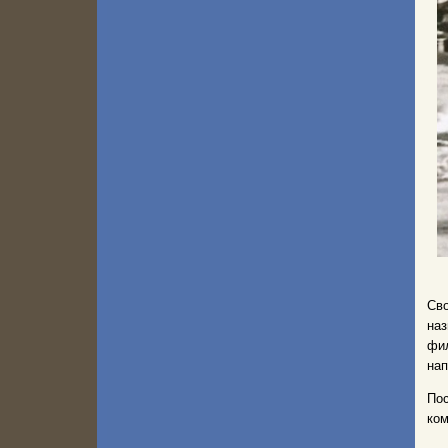
Сво
наз
фил
нап
По
ком