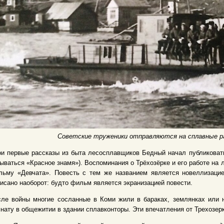
Советские труженики отправляются на сплавные ра
и первые рассказы из быта лесосплавщиков Бедный начал публиковать
ываться «Красное знамя»). Воспоминания о Трёхозёрке и его работе на л
ьму «Девчата». Повесть с тем же названием является новеллизацией
исано наоборот: будто фильм является экранизацией повести.
сле войны многие сосланные в Коми жили в бараках, землянках или 
нату в общежитии в здании сплавконторы. Эти впечатления от Трехозер