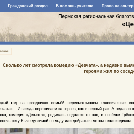
Гражданский раздел
В помощь учителю
Право на альтер
Пермская региональная благот
«Це
лавная
Сколько лет смотрела комедию «Девчата», а недавно выясн
героями жил по сосед
ждый год на праздниках семьёй пересматриваем классические со
вчата»... И всегда переживаем за героев, как в первый раз. А недавно 
ска, комедия «Девчата», родилась недалеко от нас, в посёлке Трёхоз
есечь реку Вычегду зимой по льду или добраться летом теплоходиком.