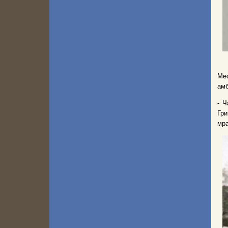
Ме
амб
- Ч
Гри
мра