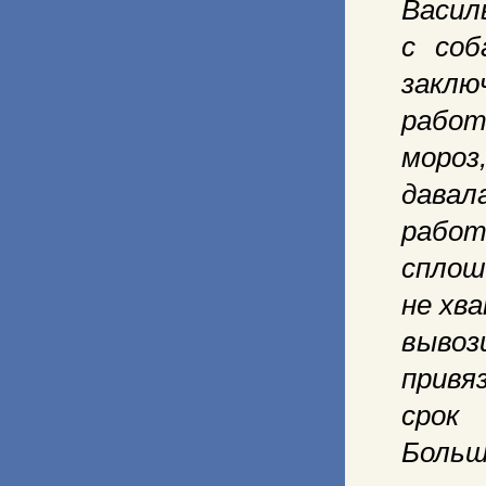
Васил
с соб
закл
работ
мороз
давал
работ
спло
не хв
вывоз
привя
срок
Больш