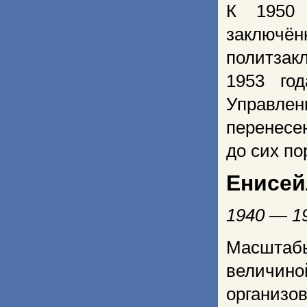
К 1950
заключён
политза
1953 го
Управлен
перенесе
до сих по
Енисей
1940 — 1
Масштабы
величино
организо