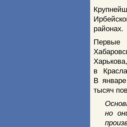
Крупнейш
Ирбейско
районах.
Первые 
Хабаровск
Харькова
в Красла
В январе
тысяч по
Основ
но он
произ