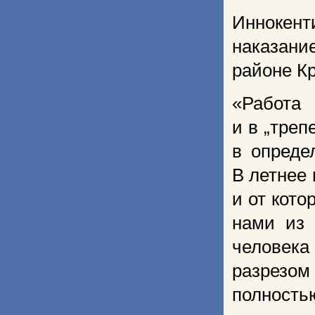
Иннокент
наказан
районе Кр
«Работа
и в „тре
в опреде
В летнее 
и от кото
нами из 
человека
разрезом
полность