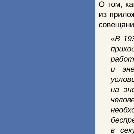
О том, к
из прилож
совещани
«В 19
прихо
рабо
и эн
услов
на эн
челов
необх
беспр
в сек