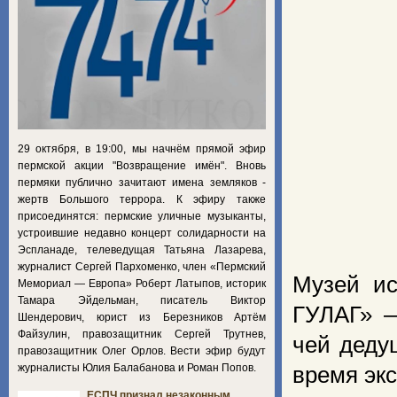
29 октября, в 19:00, мы начнём прямой эфир
пермской акции "Возвращение имён". Вновь
пермяки публично зачитают имена земляков -
жертв Большого террора. К эфиру также
присоединятся: пермские уличные музыканты,
устроившие недавно концерт солидарности на
Эспланаде, телеведущая Татьяна Лазарева,
журналист Сергей Пархоменко, член «Пермский
Музей ис
Мемориал — Европа» Роберт Латыпов, историк
Тамара Эйдельман, писатель Виктор
ГУЛАГ» 
Шендерович, юрист из Березников Артём
Файзулин, правозащитник Сергей Трутнев,
чей деду
правозащитник Олег Орлов. Вести эфир будут
журналисты Юлия Балабанова и Роман Попов.
время экс
ЕСПЧ признал незаконным