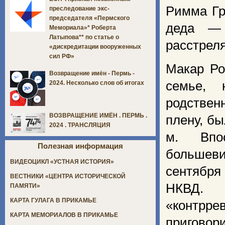
Римма Гр
преследование экс-
председателя «Пермского
деда — 
Мемориала»* Роберта
Латыпова** по статье о
расстрел
«дискредитации вооруженных
сил РФ»
Макар Ро
Возвращение имён - Пермь -
семье, 
2024. Несколько слов об итогах
родственн
ВОЗВРАЩЕНИЕ ИМЁН . ПЕРМЬ .
плену, бы
2024 . ТРАНСЛЯЦИЯ
м. Впос
Полезная информация
большевик
ВИДЕОЦИКЛ «УСТНАЯ ИСТОРИЯ»
сентября
ВЕСТНИКИ «ЦЕНТРА ИСТОРИЧЕСКОЙ
НКВД.
ПАМЯТИ»
КАРТА ГУЛАГА В ПРИКАМЬЕ
«контрр
КАРТА МЕМОРИАЛОВ В ПРИКАМЬЕ
приговори