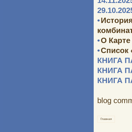
14.11.202
29.10.202
•
Истори
комбината
•
О Карте
•
Список 
КНИГА 
КНИГА 
КНИГА 
blog com
Главная