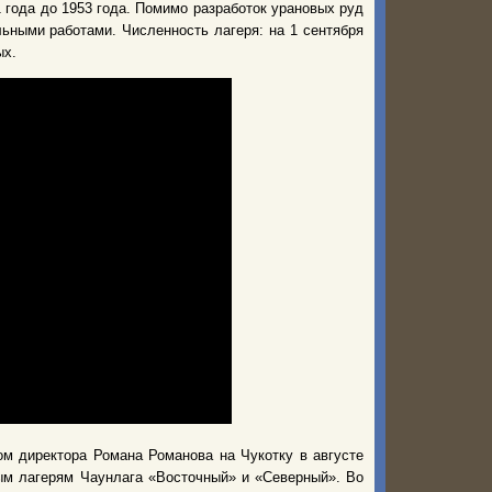
1 года до 1953 года. Помимо разработок урановых руд
ьными работами. Численность лагеря: на 1 сентября
ых.
м директора Романа Романова на Чукотку в августе
вым лагерям Чаунлага «Восточный» и «Северный». Во