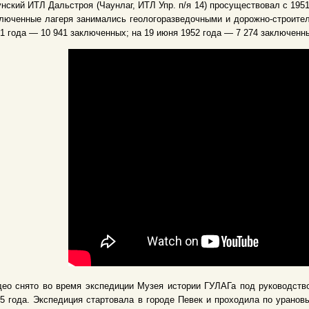
нский ИТЛ Дальстроя (Чаунлаг, ИТЛ Упр. п/я 14) просуществовал с 195
люченные лагеря занимались геологоразведочными и дорожно-строител
1 года — 10 941 заключенных; на 19 июня 1952 года — 7 274 заключенн
ео снято во время экспедиции Музея истории ГУЛАГа под руководство
5 года. Экспедиция стартовала в городе Певек и проходила по урано