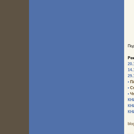
Под
Ре
20.
14.
29.
•
П
•
С
•
Ч
КН
КН
КН
blo