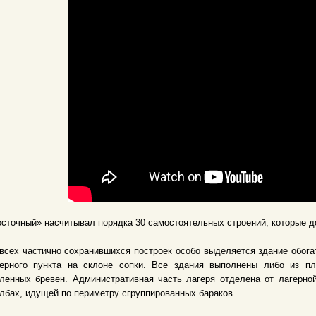
сточный» насчитывал порядка 30 самостоятельных строений, которые д
всех частично сохранившихся построек особо выделяется здание обога
герного пункта на склоне сопки. Все здания выполнены либо из пл
ленных бревен. Административная часть лагеря отделена от лагерно
лбах, идущей по периметру сгруппированных бараков.