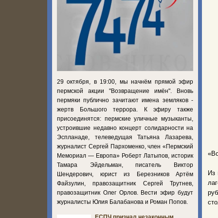
29 октября, в 19:00, мы начнём прямой эфир
пермской акции "Возвращение имён". Вновь
пермяки публично зачитают имена земляков -
жертв Большого террора. К эфиру также
присоединятся: пермские уличные музыканты,
устроившие недавно концерт солидарности на
Эспланаде, телеведущая Татьяна Лазарева,
журналист Сергей Пархоменко, член «Пермский
«Во
Мемориал — Европа» Роберт Латыпов, историк
Тамара Эйдельман, писатель Виктор
Из 
Шендерович, юрист из Березников Артём
ла
Файзулин, правозащитник Сергей Трутнев,
руб
правозащитник Олег Орлов. Вести эфир будут
журналисты Юлия Балабанова и Роман Попов.
сто
ЕСПЧ признал незаконным