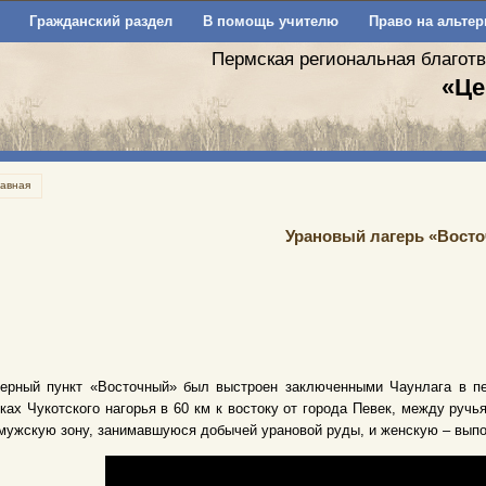
Гражданский раздел
В помощь учителю
Право на альтер
Пермская региональная благот
«Це
лавная
Урановый лагерь «Вост
герный пункт «Восточный» был выстроен заключенными Чаунлага в пе
ках Чукотского нагорья в 60 км к востоку от города Певек, между руч
мужскую зону, занимавшуюся добычей урановой руды, и женскую – выпо