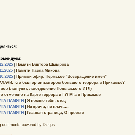
елиться:
комендуем:
12.2025
|
Памяти Виктора Шмырова
11.2025
|
Памяти Павла Микова
10.2025
|
Прямой эфир: Пермское "Возвращение имён"
АЛАЧИ. Кто был организатором большого террора в Прикамье?
твор (лагпункт, лаготделение Понышского ИТЛ)
то отмечено на Карте террора и ГУЛАГа в Прикамье
ИГА ПАМЯТИ
|
Я помню тебя, отец
ИГА ПАМЯТИ
|
Не кричи, не плачь…
ИГА ПАМЯТИ
|
Главная страница
,
О проекте
g comments powered by
Disqus