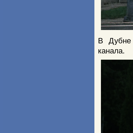
В Дубне
канала.