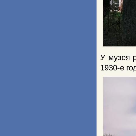
У музея 
1930-е го