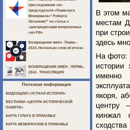
преследование экс-
председателя «Пермского
В этом м
Мемориала»* Роберта
местам Д
Латыпова** по статье о
«дискредитации вооруженных
при стро
сил РФ»
здесь мно
Возвращение имён - Пермь -
2024. Несколько слов об итогах
На фото:
истории 
ВОЗВРАЩЕНИЕ ИМЁН . ПЕРМЬ .
2024 . ТРАНСЛЯЦИЯ
именно
эксплуат
Полезная информация
якоря, а
ВИДЕОЦИКЛ «УСТНАЯ ИСТОРИЯ»
ВЕСТНИКИ «ЦЕНТРА ИСТОРИЧЕСКОЙ
центру 
ПАМЯТИ»
кинжал 
КАРТА ГУЛАГА В ПРИКАМЬЕ
сходства
КАРТА МЕМОРИАЛОВ В ПРИКАМЬЕ