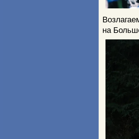
Возлагае
на Больш