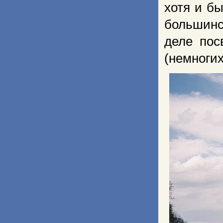
хотя и б
большинс
деле пос
(немноги