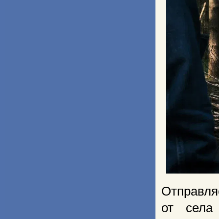
Отправля
от села