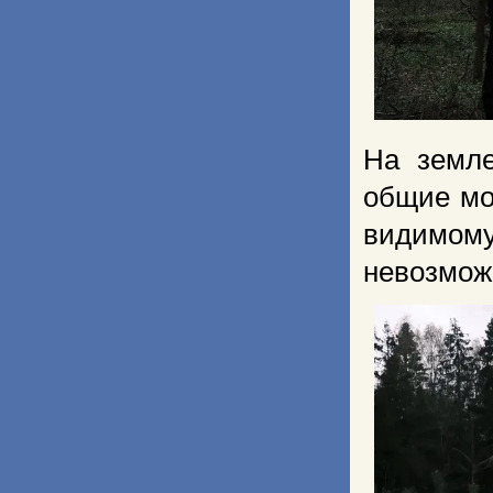
На земл
общие м
видимом
невозможн