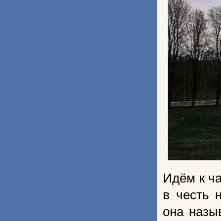
Идём к ч
в честь 
она назы