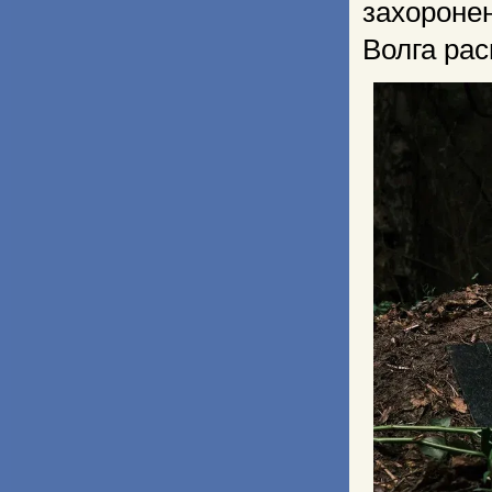
захороне
Волга ра