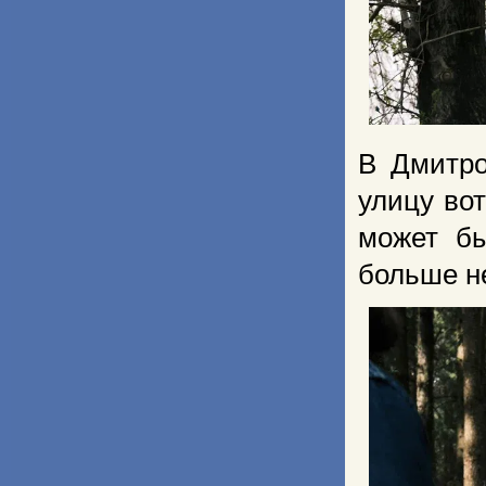
В Дмитро
улицу во
может бы
больше не