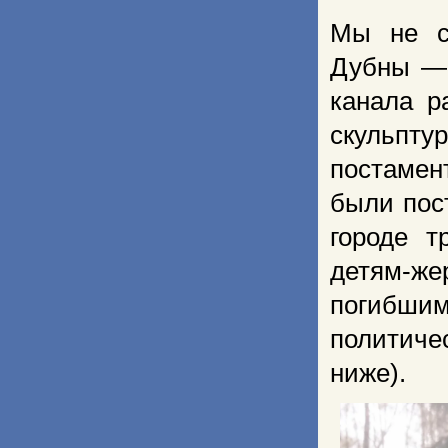
Мы не с
Дубны — 
канала р
скульптур
постамент
были пос
городе т
детям-же
погибши
политич
ниже).