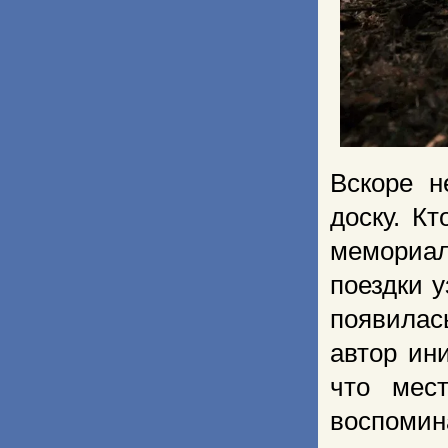
Вскоре н
доску. Кт
мемориал
поездки у
появилас
автор ин
что мес
воспомин