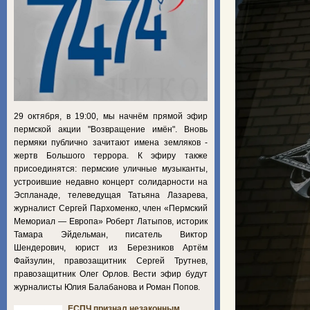
29 октября, в 19:00, мы начнём прямой эфир
пермской акции "Возвращение имён". Вновь
пермяки публично зачитают имена земляков -
жертв Большого террора. К эфиру также
присоединятся: пермские уличные музыканты,
устроившие недавно концерт солидарности на
Эспланаде, телеведущая Татьяна Лазарева,
журналист Сергей Пархоменко, член «Пермский
Мемориал — Европа» Роберт Латыпов, историк
Тамара Эйдельман, писатель Виктор
Шендерович, юрист из Березников Артём
Файзулин, правозащитник Сергей Трутнев,
правозащитник Олег Орлов. Вести эфир будут
журналисты Юлия Балабанова и Роман Попов.
ЕСПЧ признал незаконным