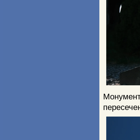
Монумент
пересечен