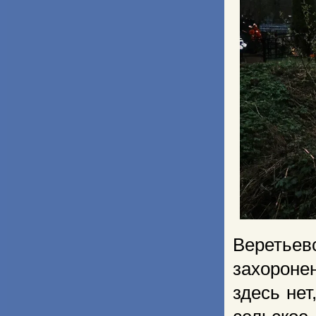
Веретье
захороне
здесь нет