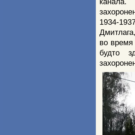
канала.
захороне
1934-193
Дмитлага
во время
будто з
захороне