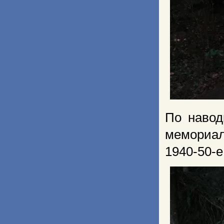
По навод
мемориал
1940-50-е