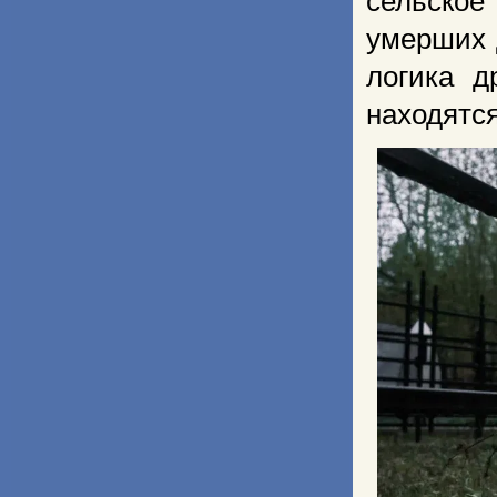
сельско
умерших 
логика д
находятс