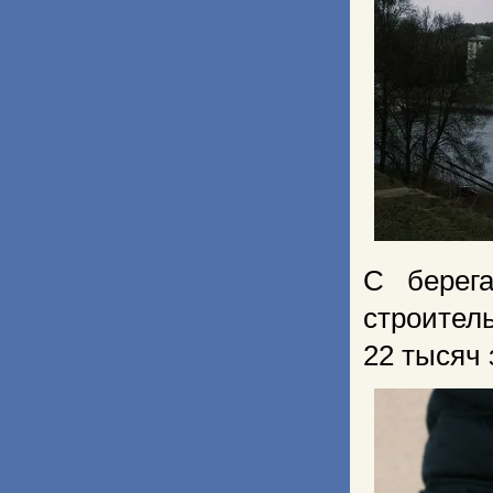
С берег
строител
22 тысяч