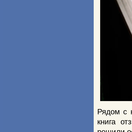
Рядом с 
книга от
решили о