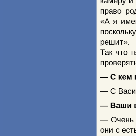
камеру и
право ро
«А я име
поскольк
решит».
Так что т
проверят
— С кем 
— С Васи
— Ваши 
— Очень 
они с ес