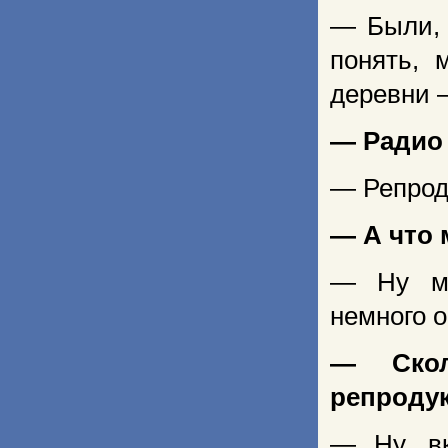
— Были, 
понять, 
деревни 
— Радио
— Репрод
— А что 
— Ну му
немного о
— Скол
репроду
— Ну, вк