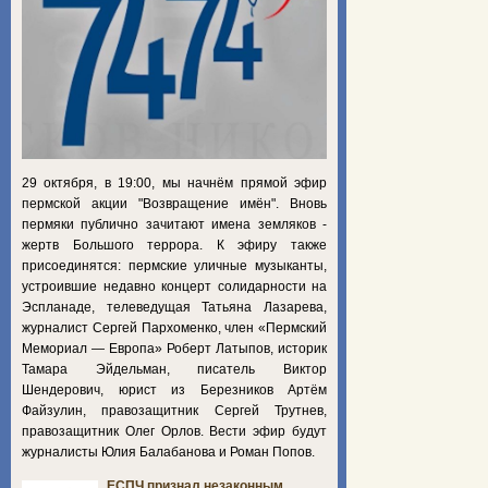
29 октября, в 19:00, мы начнём прямой эфир
пермской акции "Возвращение имён". Вновь
пермяки публично зачитают имена земляков -
жертв Большого террора. К эфиру также
присоединятся: пермские уличные музыканты,
устроившие недавно концерт солидарности на
Эспланаде, телеведущая Татьяна Лазарева,
журналист Сергей Пархоменко, член «Пермский
Мемориал — Европа» Роберт Латыпов, историк
Тамара Эйдельман, писатель Виктор
Шендерович, юрист из Березников Артём
Файзулин, правозащитник Сергей Трутнев,
правозащитник Олег Орлов. Вести эфир будут
журналисты Юлия Балабанова и Роман Попов.
ЕСПЧ признал незаконным