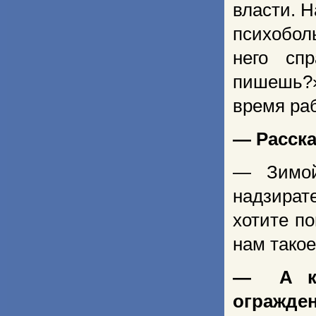
власти. Н
психобол
него сп
пишешь?»
время ра
— Расска
— Зимой
надзират
хотите по
нам такое
— А ког
огражде