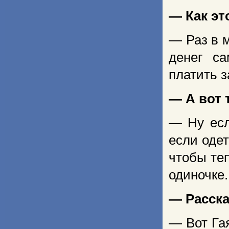
— Как эт
— Раз в м
денег с
платить з
— А вот
— Ну есл
если оде
чтобы те
одиночке.
— Расска
— Вот Гая