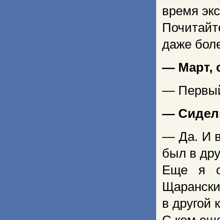
время экс
Почитайт
даже боле
— Март, 
— Первый
— Сидел
— Да. И 
был в дру
Еще я с
Щарански
в другой 