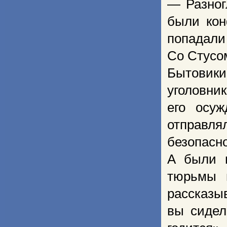
— Разног
были кон
попадали 
Со Стусом
Бытовики
уголовни
его осу
отправл
безопасн
А были и
тюрьмы 
рассказы
вы сидел