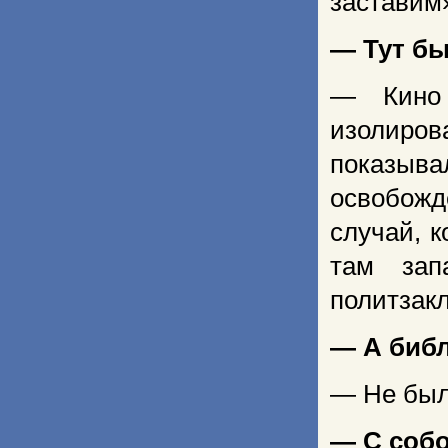
заставим
— Тут бы
— Кино 
изолиро
показы
освобож
случай, к
там зап
политзакл
— А библ
— Не было
— С собо