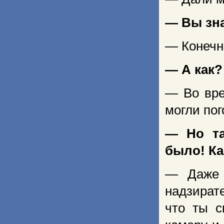
— Вы зна
— Конечн
— А как?
— Во вре
могли пог
— Но та
было! К
— Даже 
надзират
что ты с