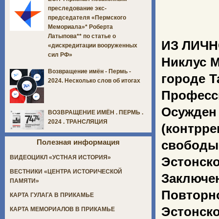
преследование экс-
председателя «Пермского
Мемориала»* Роберта
Латыпова** по статье о
ИЗ ЛИЧН
«дискредитации вооруженных
сил РФ»
Никлус 
Возвращение имён - Пермь -
городе Т
2024. Несколько слов об итогах
Професси
Осужден
ВОЗВРАЩЕНИЕ ИМЁН . ПЕРМЬ .
2024 . ТРАНСЛЯЦИЯ
(контрр
Полезная информация
свободы
ВИДЕОЦИКЛ «УСТНАЯ ИСТОРИЯ»
Эстонск
ВЕСТНИКИ «ЦЕНТРА ИСТОРИЧЕСКОЙ
Заключен
ПАМЯТИ»
Повторно 
КАРТА ГУЛАГА В ПРИКАМЬЕ
Эстонско
КАРТА МЕМОРИАЛОВ В ПРИКАМЬЕ