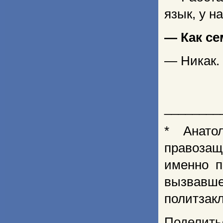
язык, у н
— Как се
— Никак.
________
* Анато
правозащ
именно п
вызвавше
политзак
Поделить