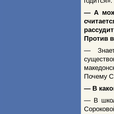
годится».
— А мож
считаетс
рассуди
Против в
— Знает
существо
македонск
Почему С
— В како
— В школ
Сороково