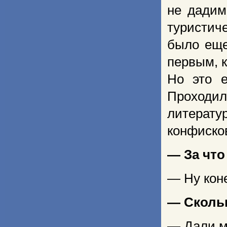
не дадим
туристич
было еще
первым, к
Но это е
Проходил
литерат
конфисков
— За что
— Ну коне
— Сколь
— Дали м