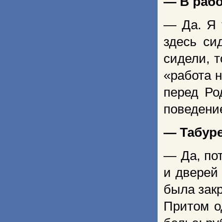
— В рабо
— Да. Я 
здесь си
сидели, 
«работа н
перед Ро
поведени
— Табур
— Да, по
и дверей
была зак
Притом о