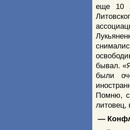
еще 10 
Литовск
ассоциац
Лукьянен
снимали
освободи
бывал. «
были оч
иностран
Помню, с
литовец, 
— Конфл