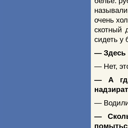
белье: р
называли
очень хол
скотный 
сидеть у 
— Здесь
— Нет, эт
— А гд
надзира
— Водили 
— Сколь
помытьс