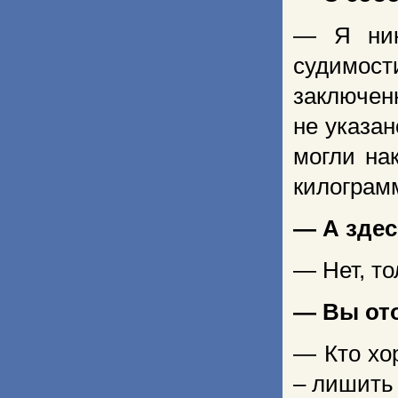
— Я ник
судимос
заключен
не указан
могли на
килограмм
— А зде
— Нет, то
— Вы от
— Кто хо
– лишить