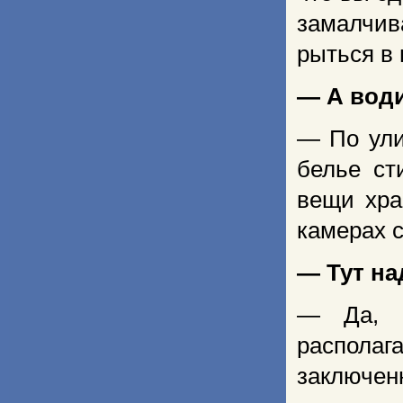
замалчива
рыться в
— А води
— По ули
белье ст
вещи хра
камерах 
— Тут на
— Да, д
располаг
заключен