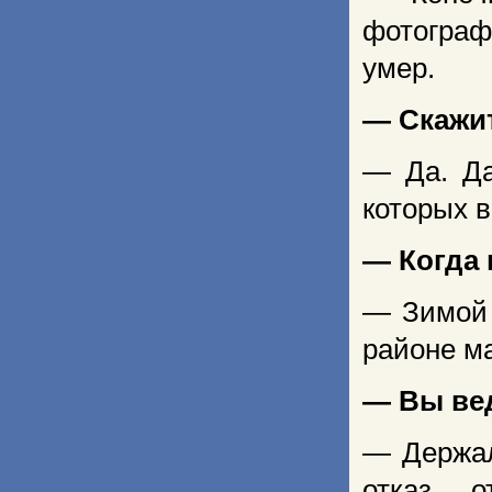
фотограф
умер.
— Скажит
— Да. Да
которых в
— Когда 
— Зимой 
районе ма
— Вы вед
— Держал
отказ о