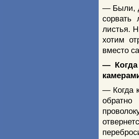
— Были, 
сорвать 
листья. 
хотим от
вместо са
— Когда
камерами
— Когда к
обратно
проволок
отвернетс
переброси