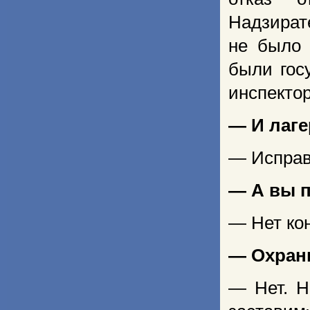
Надзират
не было
были гос
инспектор
— И лаге
— Исправ
— А вы п
— Нет кон
— Охран
— Нет. Н