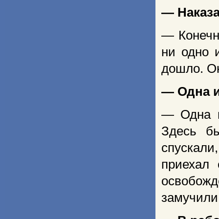
— Наказа
— Конечн
ни одно 
дошло. О
— Одна и
— Одна и
Здесь б
спускали
приехал 
освобожд
замучили