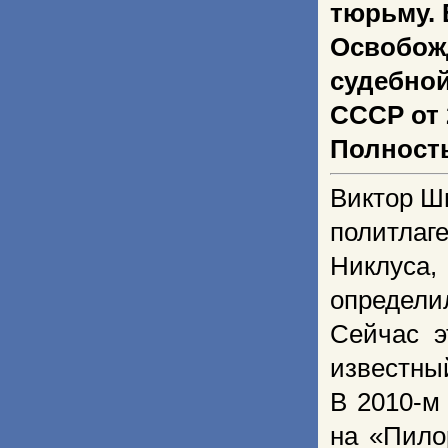
тюрьму. 
Освобож
судебно
СССР от 2
Полность
Виктор Ш
политлаг
Никлуса,
определил
Сейчас э
известны
В 2010-м
на «Пило