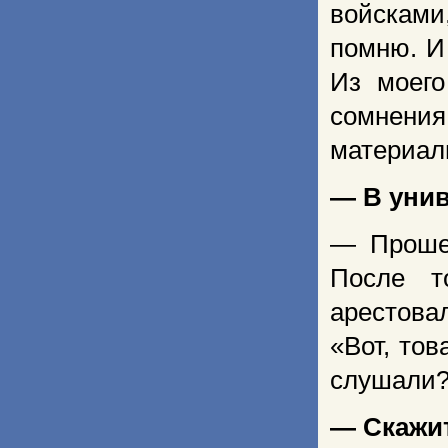
войсками
помню. И
Из моего
сомнени
материал
— В унив
— Прошел
После т
арестова
«Вот, тов
слушали
— Скажит