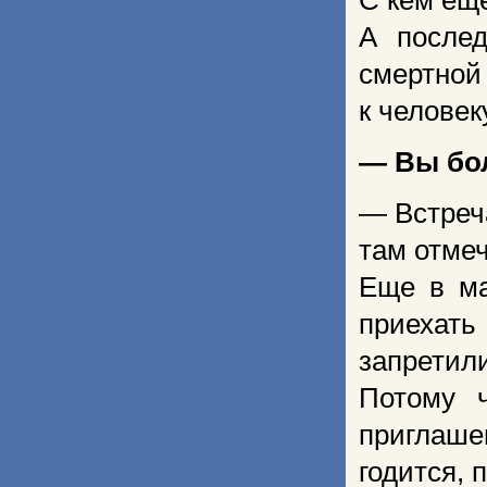
С кем ещ
А послед
смертной
к человек
— Вы бол
— Встреч
там отме
Еще в ма
приехать 
запретил
Потому ч
приглашен
годится, 