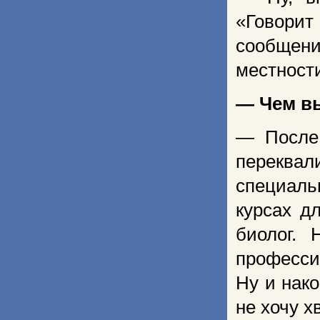
«Говорит
сообщени
местности
— Чем в
— После 
переква
специаль
курсах д
биолог.
професси
Ну и нак
не хочу х