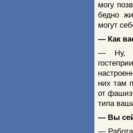
могу поз
бедно жи
могут себ
— Как ва
— Ну, п
гостепри
настроен
них там 
от фашиз
типа ваш
— Вы сей
— Работа