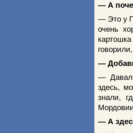
— А поче
— Это у Г
очень хо
картошка
говорили,
— Добав
— Давали
здесь, м
знали, г
Мордовии
— А здес