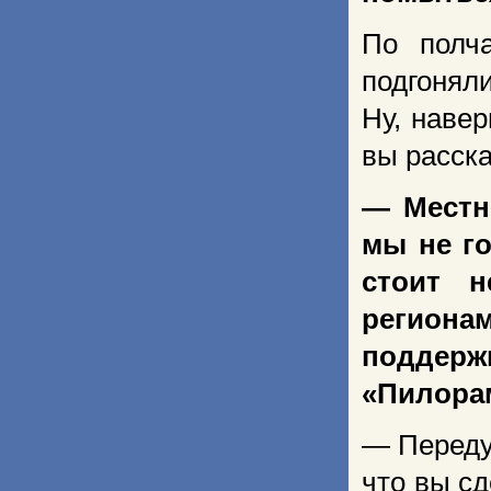
По полч
подгоняли
Ну, наве
вы расска
— Местн
мы не г
стоит н
регионам
поддер
«Пилорам
— Переду
что вы сд