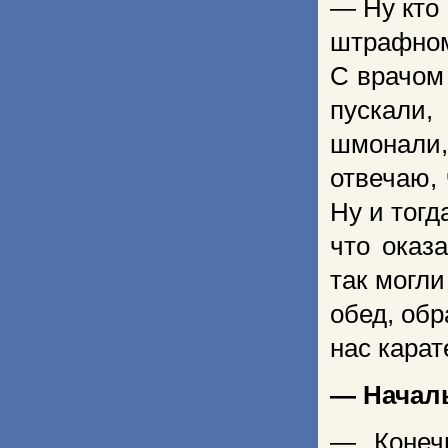
— Ну кто
штрафном
С врачом
пускали,
шмонали, 
отвечаю, 
Ну и тогд
что оказ
так могли
обед, обр
нас кара
— Началь
— Конеч