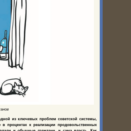
ханов
одной из ключевых проблем советской системы,
е в процентах к реализации продовольственных
радали и обычные граждане, и сама власть. Как