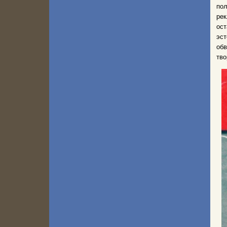
пол
рек
ос
эс
обв
тво