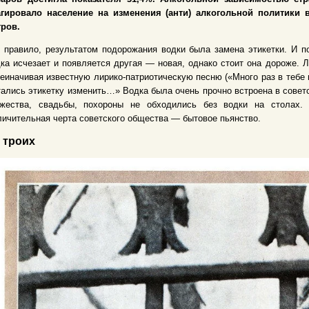
агировало население на изменения (анти) алкогольной политики 
тров.
 правило, результатом подорожания водки была замена этикетки. И по
ка исчезает и появляется другая — новая, однако стоит она дороже. 
еиначивая известную лирико-патриотическую песню («Много раз в тебе
ались этикетку изменить…» Водка была очень прочно встроена в советс
ржества, свадьбы, похороны не обходились без водки на столах
ичительная черта советского общества — бытовое пьянство.
 троих