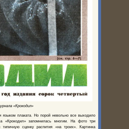
журнала «Крокодил»
и языком плаката. Но порой невольно все выходило
ала «Крокодил» запомнилась многим. На фото три
 типичную сценку распития «на троих». Картинка