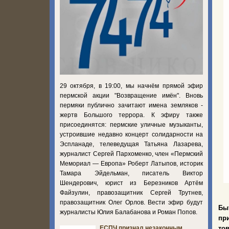
29 октября, в 19:00, мы начнём прямой эфир
пермской акции "Возвращение имён". Вновь
пермяки публично зачитают имена земляков -
жертв Большого террора. К эфиру также
присоединятся: пермские уличные музыканты,
устроившие недавно концерт солидарности на
Эспланаде, телеведущая Татьяна Лазарева,
журналист Сергей Пархоменко, член «Пермский
Мемориал — Европа» Роберт Латыпов, историк
Тамара Эйдельман, писатель Виктор
Шендерович, юрист из Березников Артём
Файзулин, правозащитник Сергей Трутнев,
правозащитник Олег Орлов. Вести эфир будут
Бы
журналисты Юлия Балабанова и Роман Попов.
пр
то
ЕСПЧ признал незаконным