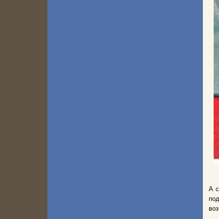
А с
по
воз