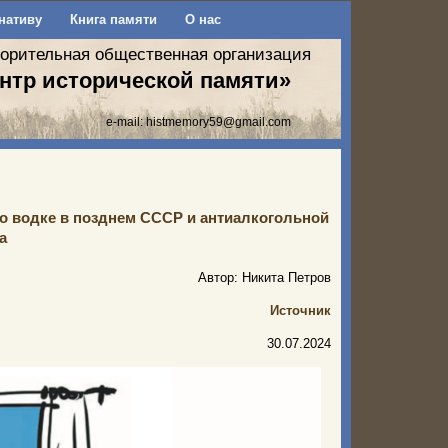
нативу
Книга памяти
О нас
ворительная общественная организация
нтр исторической памяти»
e-mail:
histmemory59@gmail.com
 о водке в позднем СССР и антиалкогольной
а
Автор: Никита Петров
Источник
30.07.2024