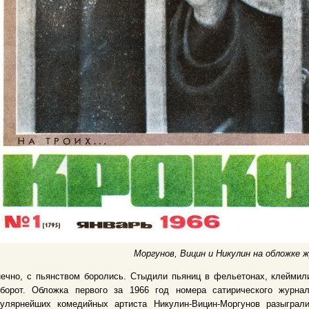
Моргунов, Вицин и Никулин на обложке 
ечно, с пьянством боролись. Стыдили пьяниц в фельетонах, клеймил
оборот. Обложка первого за 1966 год номера сатирического журн
пулярнейших комедийных артиста Никулин-Вицин-Моргунов разыграли