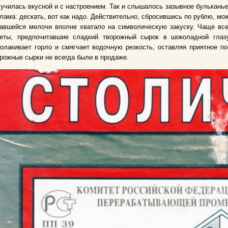
училась вкусной и с настроением. Так и слышалось зазывное булькань
лама: дескать, вот как надо. Действительно, сбросившись по рублю, можн
тавшейся мелочи вполне хватало на символическую закуску. Чаще вс
теты, предпочитавшие сладкий творожный сырок в шоколадной глаз
олакивает горло и смягчает водочную резкость, оставляя приятное по
рожные сырки не всегда были в продаже.