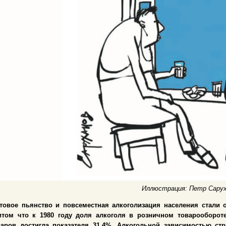
Иллюстрация: Петр Сару
товое пьянство и повсеместная алкоголизация населения стали 
итом что к 1980 году доля алкоголя в розничном товарооборот
варов достигла показателя 31,4%. Алкогольной зависимостью ст