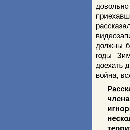
довольно
приехав
рассказ
видеозап
должны б
годы Зим
доехать д
война, вс
Расс
член
игнор
неск
терри