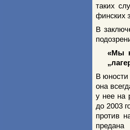
таких сл
финских з
В заключ
подозрени
«Мы к
„лаге
В юности 
она всегд
у нее на
до 2003 г
против н
предана