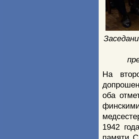
Заседани
пр
На втор
допрошен
оба отме
финскими
медсесте
1942 год
памяти С