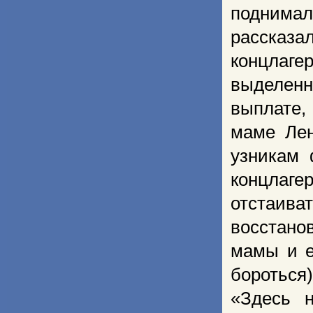
поднима
рассказа
концлаг
выделенн
выплате,
маме Ле
узникам 
концлаге
отстаива
восстано
мамы и е
бороться
«Здесь н