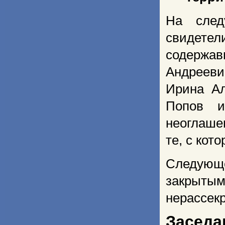
На след
свидете
содержав
Андрееви
Ирина Ал
Попов и
неоглаше
те, с кот
Следующе
закрыт
нерассек
Заседа