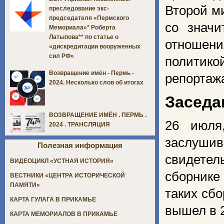
Второй м
преследование экс-
председателя «Пермского
со знач
Мемориала»* Роберта
Латыпова** по статье о
отношени
«дискредитации вооруженных
сил РФ»
политико
Возвращение имён - Пермь -
репортаж
2024. Несколько слов об итогах
Заседа
ВОЗВРАЩЕНИЕ ИМЁН . ПЕРМЬ .
26 июля
2024 . ТРАНСЛЯЦИЯ
заслушив
Полезная информация
свидетел
ВИДЕОЦИКЛ «УСТНАЯ ИСТОРИЯ»
сборнике
ВЕСТНИКИ «ЦЕНТРА ИСТОРИЧЕСКОЙ
ПАМЯТИ»
таких сб
КАРТА ГУЛАГА В ПРИКАМЬЕ
вышел в 2
КАРТА МЕМОРИАЛОВ В ПРИКАМЬЕ