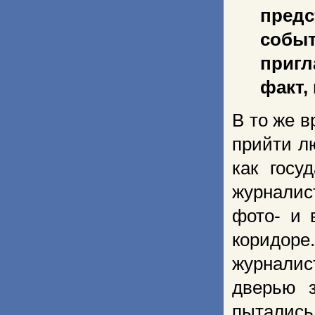
пред
собы
пригл
факт,
В то же в
прийти л
как госу
журналис
фото- и 
коридоре
журналис
дверью 
пытались