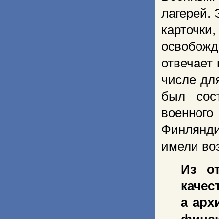
лагерей. 
карточк
освобожд
отвечает 
числе дл
был сос
военног
Финлянди
имели во
Из о
качес
а арх