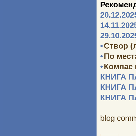
Рекомен
20.12.202
14.11.202
29.10.202
•
Створ (
•
По мест
•
Компас
КНИГА 
КНИГА 
КНИГА 
blog com