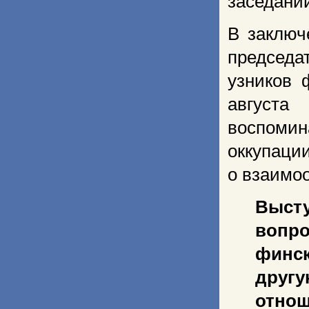
заседании
В заключ
председ
узников 
августа
воспомин
оккупаци
о взаимо
Выст
вопро
финс
друг
отно