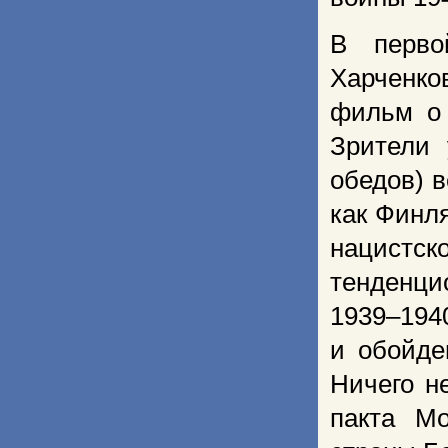
В перво
Харченко
фильм о 
Зрители
обедов) в
как Финл
нацистс
тенденци
1939–194
и обойде
Ничего н
пакта М