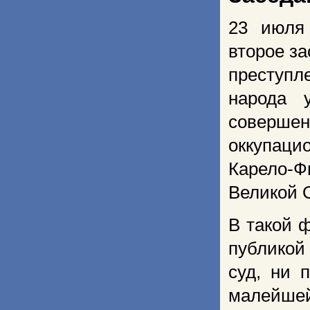
23 июля
второе з
преступл
народа 
соверш
оккупаци
Карело-Ф
Великой 
В такой 
публикой
суд, ни 
малейшей