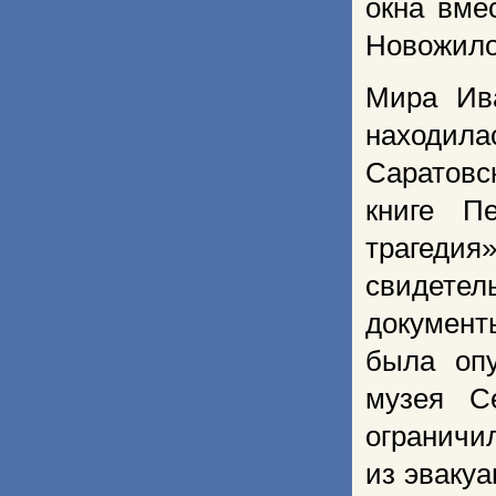
окна вме
Новожило
Мира Ива
находила
Саратовс
книге П
трагедия
свидетел
документ
была опу
музея С
ограничи
из эвакуа