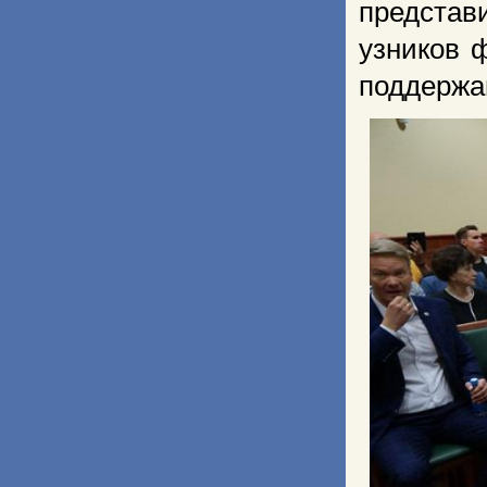
предста
узников 
поддержа