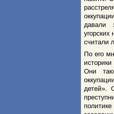
расстрел
оккупац
давали 
угорских
считали л
По его м
историки
Они так
оккупаци
детей». 
преступ
политик