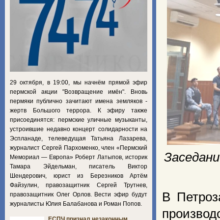
29 октября, в 19:00, мы начнём прямой эфир
пермской акции "Возвращение имён". Вновь
пермяки публично зачитают имена земляков -
жертв Большого террора. К эфиру также
присоединятся: пермские уличные музыканты,
устроившие недавно концерт солидарности на
Эспланаде, телеведущая Татьяна Лазарева,
журналист Сергей Пархоменко, член «Пермский
Заседани
Мемориал — Европа» Роберт Латыпов, историк
Тамара Эйдельман, писатель Виктор
Шендерович, юрист из Березников Артём
Файзулин, правозащитник Сергей Трутнев,
В Петроз
правозащитник Олег Орлов. Вести эфир будут
журналисты Юлия Балабанова и Роман Попов.
производ
ЕСПЧ признал незаконным