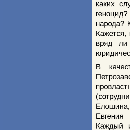
каких сл
геноцид?
народа? 
Кажется,
вряд ли
юридичес
В качес
Петрозав
провласт
(сотрудн
Елошина,
Евгения 
Каждый 