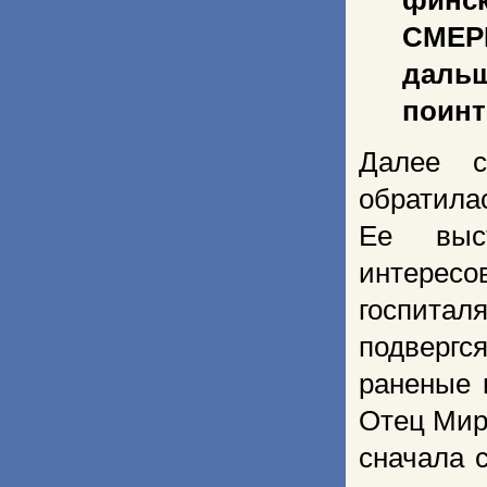
финск
СМЕР
даль
поинт
Далее с
обратила
Ее выс
интерес
госпитал
подвергс
раненые 
Отец Мир
сначала 