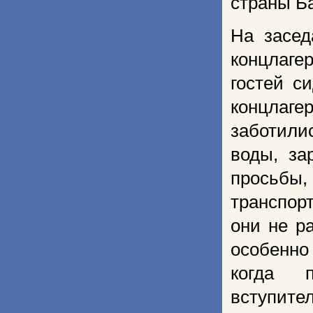
страны Б
На засед
концлаге
гостей с
концлаг
заботили
воды, за
просьбы,
транспор
они не р
особенно
когда п
вступите