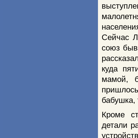
выступл
малолет
населени
Сейчас Л
союз быв
рассказа
куда пят
мамой, 
пришлось
бабушка, 
Кроме с
детали р
устройств