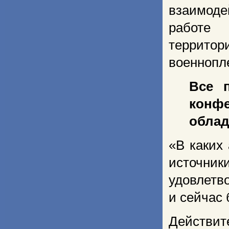
взаимоде
работе 
террито
военнопл
Все 
конф
облад
«В каких
источник
удовлетво
и сейчас 
Действит