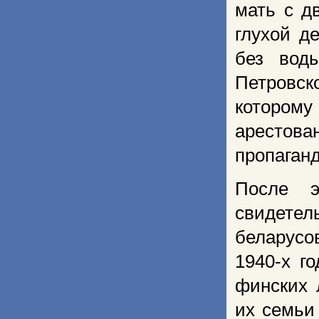
мать с д
глухой д
без вод
Петровск
которому
арестова
пропаганд
После э
свидете
беларусо
1940-х г
финских 
их семьи