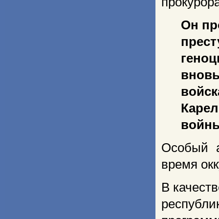
прокурор
Он пр
прес
геноц
внов
войс
Карел
войны
Особый а
время окк
В качеств
республи