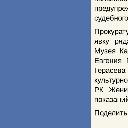
предупр
судебного
Прокурат
явку ряд
Музея Ка
Евгения 
Герасева
культурн
РК Жени
показаний
Поделить