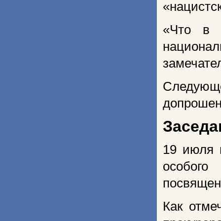
«нацистск
«Что в 
национал
замечател
Следующее
допрошен
Заседа
19 июля 
особого
посвящен
Как отме