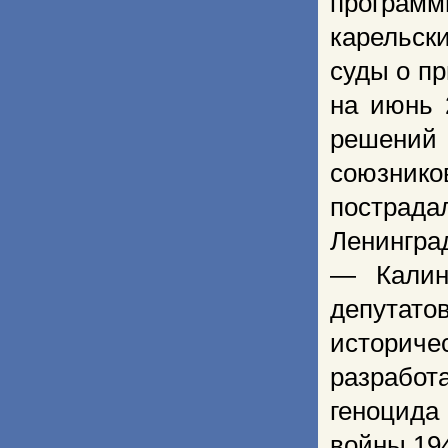
программ
карельск
суды о п
на июнь 
решений 
союзнико
пострад
Ленингра
— Калини
депутат
историч
разработ
геноцида
войны 194