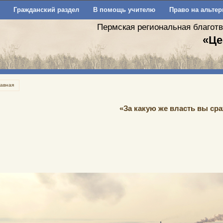
Гражданский раздел
В помощь учителю
Право на альтер
Пермская региональная благот
«Це
лавная
«За какую же власть вы ср