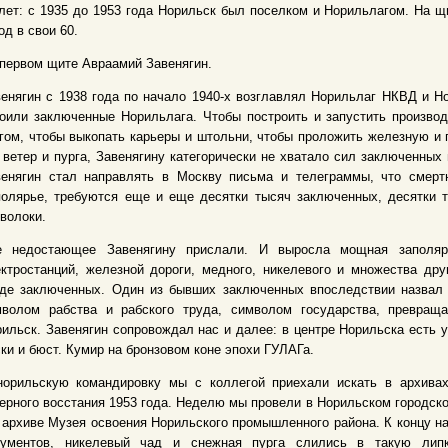
лет: с 1935 до 1953 года Норильск был поселком и Норильлагом. На щ
од в свои 60.
первом щите Авраамий Завенягин.
енягин с 1938 года по начало 1940-х возглавлял Норильлаг НКВД и Но
оили заключенные Норильлага. Чтобы построить и запустить производ
гом, чтобы выкопать карьеры и штольни, чтобы проложить железную и 
 ветер и пурга, Завенягину категорически не хватало сил заключенных
венягин стал направлять в Москву письма и телеграммы, что смертн
полярье, требуются еще и еще десятки тысяч заключенных, десятки 
волоки.
е недостающее Завенягину прислали. И выросла мощная заполярн
ктростанций, железной дороги, медного, никелевого и множества дру
уде заключенных. Один из бывших заключенных впоследствии назвал 
мволом рабства и рабского труда, символом государства, превращ
ильск. Завенягин сопровождал нас и далее: в центре Норильска есть
ки и бюст. Кумир на бронзовом коне эпохи ГУЛАГа.
норильскую командировку мы с коллегой приехали искать в архивах
ерного восстания 1953 года. Неделю мы провели в Норильском городско
 архиве Музея освоения Норильского промышленного района. К концу 
кументов, никелевый чад и снежная пурга слились в такую лип