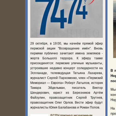
29 октября, в 19:00, мы начнём прямой эфир
пермской акции "Возвращение имён". Вновь
пермяки публично зачитают имена земляков -
жертв Большого террора. К эфиру также
присоединятся: пермские уличные музыканты,
устроившие недавно концерт солидарности на
В 
Эспланаде, телеведущая Татьяна Лазарева,
Но
журналист Сергей Пархоменко, член «Пермский
пос
Мемориал — Европа» Роберт Латыпов, историк
Тамара Эйдельман, писатель Виктор
Мы 
Шендерович, юрист из Березников Артём
кон
Файзулин, правозащитник Сергей Трутнев,
Нор
правозащитник Олег Орлов. Вести эфир будут
журналисты Юлия Балабанова и Роман Попов.
На 
про
ЕСПЧ признал незаконным