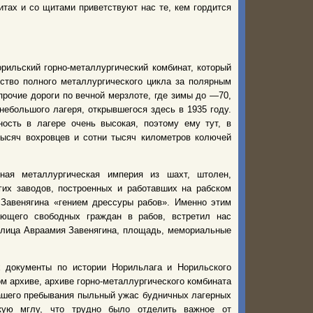
итах и со щитами приветствуют нас те, кем гордится
рильский горно-металлургический комбинат, который
ство полного металлургического цикла за полярным
прочие дороги по вечной мерзлоте, где зимы до —70,
 небольшого лагеря, открывшегося здесь в 1935 году.
ость в лагере очень высокая, поэтому ему тут, в
тысяч вохровцев и сотни тысяч километров колючей
ая металлургическая империя из шахт, штолен,
гих заводов, построенных и работавших на рабском
Завенягина «гением дрессуры рабов». Именно этим
ающего свободных граждан в рабов, встретил нас
 улица Авраамия Завенягина, площадь, мемориальные
 документы по истории Норильлага и Норильского
м архиве, архиве горно-металлургического комбината
нашего пребывания пыльный ужас будничных лагерных
кую мглу, что трудно было отделить важное от