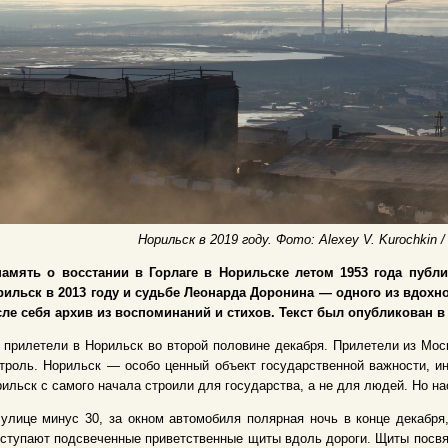
Норильск в 2019 году. Фото: Alexey V. Kurochkin /
память о восстании в Горлаге в Норильске летом 1953 года публ
рильск в 2013 году и судьбе Леонарда Доронина — одного из вдохн
ле себя архив из воспоминаний и стихов. Текст был опубликован в 
прилетели в Норильск во второй половине декабря. Прилетели из Мос
троль. Норильск — особо ценный объект государственной важности, и
ильск с самого начала строили для государства, а не для людей. Но нас
улице минус 30, за окном автомобиля полярная ночь в конце декабря,
ступают подсвеченные приветственные щиты вдоль дороги. Щиты посвя