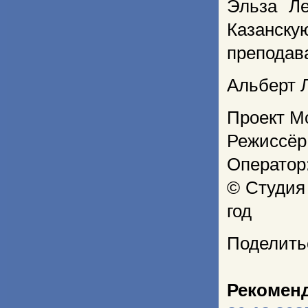
Эльза Л
Казанск
преподав
Альберт Л
Проект М
Режиссёр
Оператор
© Студия
год
Поделить
Рекомен