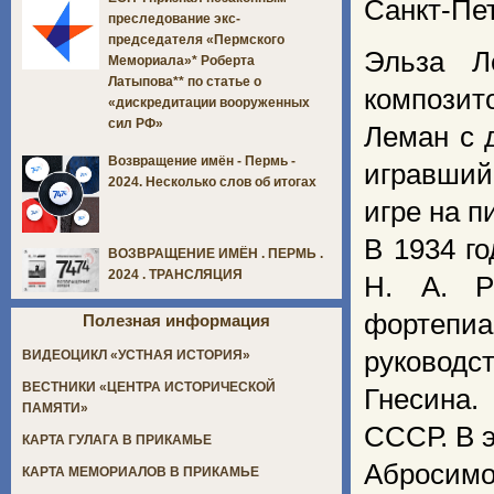
Санкт-Пет
преследование экс-
председателя «Пермского
Эльза Л
Мемориала»* Роберта
Латыпова** по статье о
композит
«дискредитации вооруженных
сил РФ»
Леман с 
Возвращение имён - Пермь -
игравший
2024. Несколько слов об итогах
игре на п
В 1934 г
ВОЗВРАЩЕНИЕ ИМЁН . ПЕРМЬ .
2024 . ТРАНСЛЯЦИЯ
Н. А. Р
фортепиа
Полезная информация
руководс
ВИДЕОЦИКЛ «УСТНАЯ ИСТОРИЯ»
ВЕСТНИКИ «ЦЕНТРА ИСТОРИЧЕСКОЙ
Гнесина.
ПАМЯТИ»
СССР. В 
КАРТА ГУЛАГА В ПРИКАМЬЕ
Абросимо
КАРТА МЕМОРИАЛОВ В ПРИКАМЬЕ