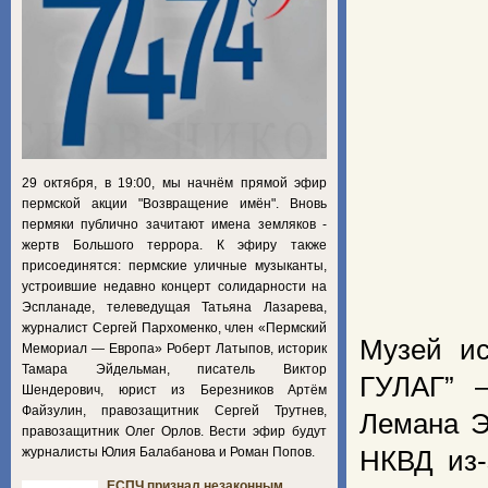
29 октября, в 19:00, мы начнём прямой эфир
пермской акции "Возвращение имён". Вновь
пермяки публично зачитают имена земляков -
жертв Большого террора. К эфиру также
присоединятся: пермские уличные музыканты,
устроившие недавно концерт солидарности на
Эспланаде, телеведущая Татьяна Лазарева,
журналист Сергей Пархоменко, член «Пермский
Музей ис
Мемориал — Европа» Роберт Латыпов, историк
Тамара Эйдельман, писатель Виктор
ГУЛАГ” —
Шендерович, юрист из Березников Артём
Файзулин, правозащитник Сергей Трутнев,
Лемана Э
правозащитник Олег Орлов. Вести эфир будут
журналисты Юлия Балабанова и Роман Попов.
НКВД из-
ЕСПЧ признал незаконным