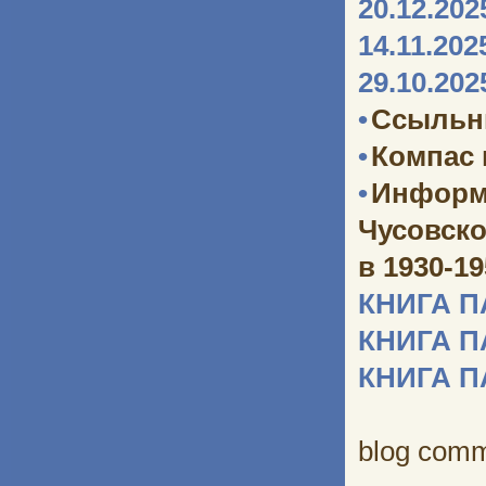
20.12.202
14.11.202
29.10.202
•
Ссыльн
•
Компас
•
Информ
Чусовско
в 1930-1
КНИГА 
КНИГА 
КНИГА 
blog com