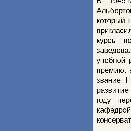
В 1945
Альберто
который 
пригласи
курсы п
заведова
учебной 
премию, 
звание Н
развитие
году пе
кафедро
консерват