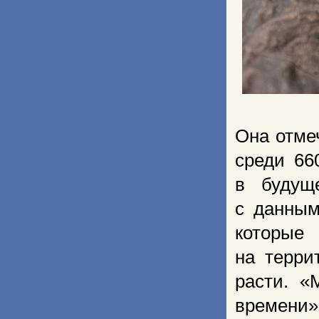
Она отме
среди 66
в будущ
с данным
которые
на терри
расти. «
времени»