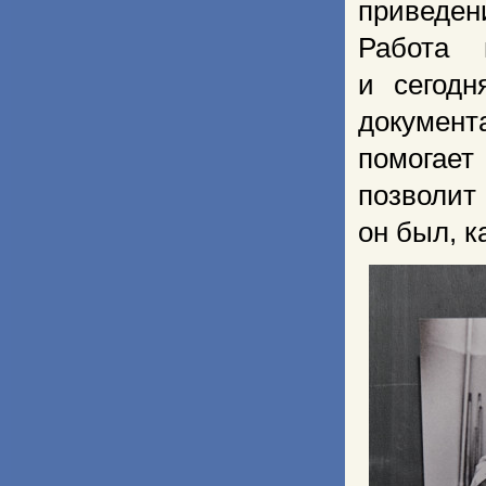
приведен
Работа 
и сегод
документ
помогает
позволит
он был, к