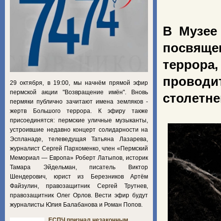
В Музее
посвяще
террора
проводи
29 октября, в 19:00, мы начнём прямой эфир
пермской акции "Возвращение имён". Вновь
столетне
пермяки публично зачитают имена земляков -
жертв Большого террора. К эфиру также
присоединятся: пермские уличные музыканты,
устроившие недавно концерт солидарности на
Эспланаде, телеведущая Татьяна Лазарева,
журналист Сергей Пархоменко, член «Пермский
Мемориал — Европа» Роберт Латыпов, историк
Тамара Эйдельман, писатель Виктор
Шендерович, юрист из Березников Артём
Файзулин, правозащитник Сергей Трутнев,
правозащитник Олег Орлов. Вести эфир будут
журналисты Юлия Балабанова и Роман Попов.
ЕСПЧ признал незаконным