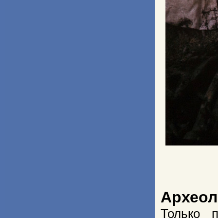
Археол
Только 