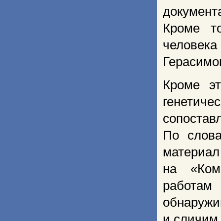
документ
Кроме то
человека
Герасимо
Кроме эт
генетиче
сопоста
По слова
материал
на «Ком
работам
обнаружи
и сличим