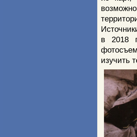
возможно
территор
Источник
в 2018 
фотосъе
изучить 