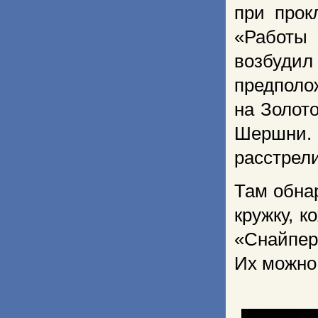
при прок
«Работы 
возбуди
предполо
на Золот
Шершни.
расстрел
Там обна
кружку, к
«Снайпе
Их можно 