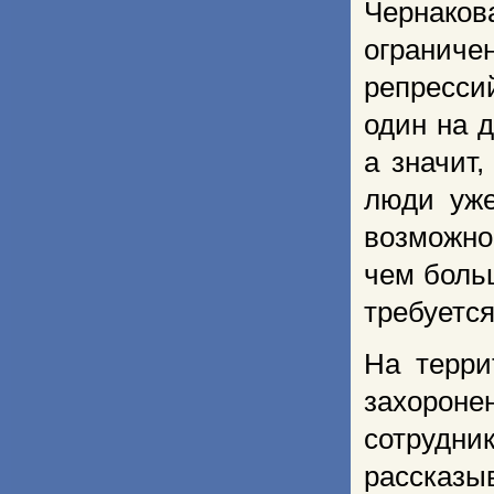
Чернако
ограниче
репресси
один на д
а значит
люди уже
возможно
чем боль
требуетс
На терри
захороне
сотрудн
рассказы