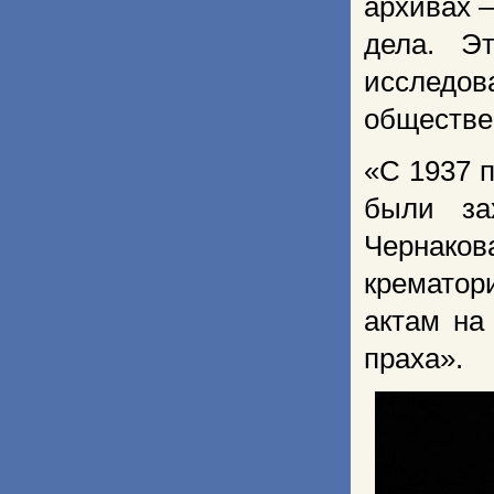
архивах 
дела. Э
исследо
обществе
«С 1937 
были за
Чернаков
крематор
актам на
праха».