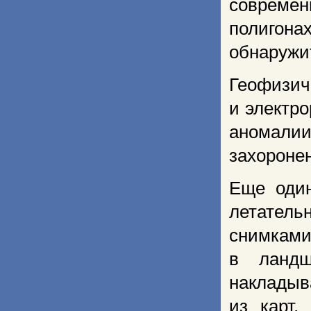
соврем
полигон
обнаружит
Геофизи
и электр
аномали
захороне
Еще один
летатель
снимками
в ландш
накладыв
из карт,