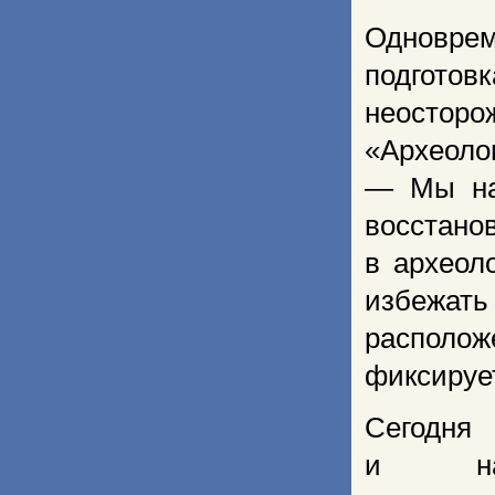
Одноврем
подгото
неосторо
«Археол
— Мы на
восстан
в археол
избежать
распол
фиксируе
Сегодня
и на 