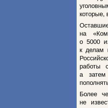
уголовн
которые, 
Оставши
на «Ком
о 5000 и
к делам 
Российск
работы с
а зате
пополнять
Более че
не извес