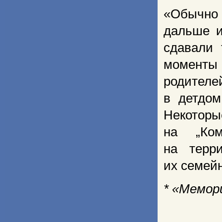
«Обычно
дальше и
сдавали 
моменты 
родителе
в детдом
Некотор
на „Ком
на терр
их семейн
* «Мемор