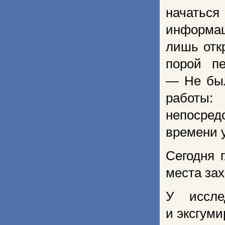
начаться
информац
лишь отк
порой п
— Не был
работы:
непосре
времени 
Сегодня 
места за
У иссле
и эксгуми