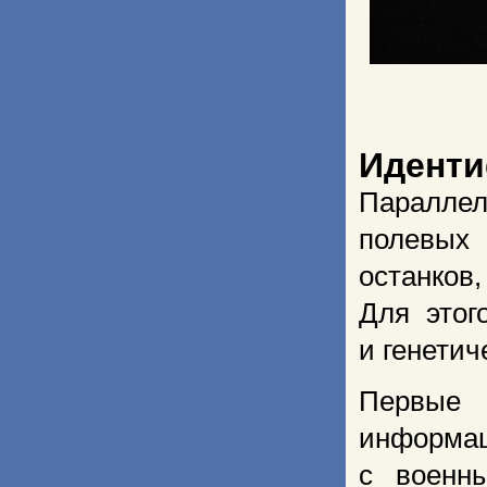
Иденти
Паралле
полевых 
останков
Для этог
и генетич
Первые 
информац
с военн