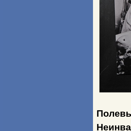
Полевы
Неинва