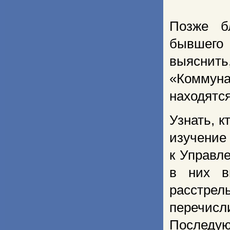
Позже б
бывшего
выяснить
«Коммуна
находятся
Узнать, к
изучение
к Управл
в них в
расстрел
перечис
Последу