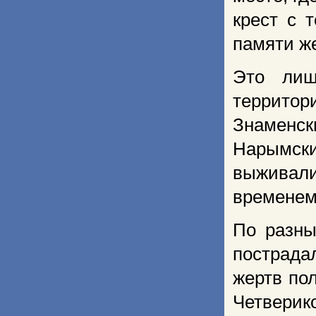
крест с 
памяти же
Это лиш
террито
Знаменск
Нарымск
выживали
временем
По разны
пострадал
жертв по
Четверик