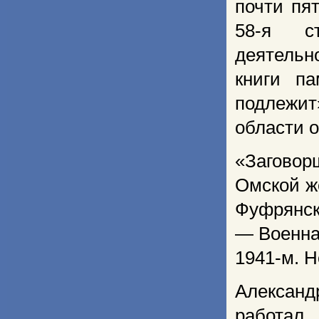
почти пя
58-я ст
деятельн
книги п
подлежи
области о
«Заговорщ
Омской ж
Фуфрянск
— Военна
1941-м. Н
Алексан
работал