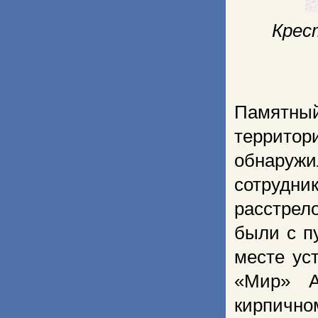
Крес
Памятный
террито
обнаружи
сотрудни
расстрел
были с п
месте ус
«Мир» А
кирпично