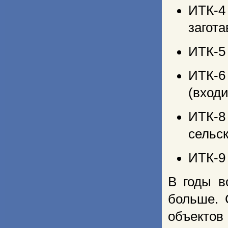
ИТК-4
загот
ИТК-5
ИТК-6
(входи
ИТК-
сельс
ИТК-9 
В годы в
больше. 
объекто