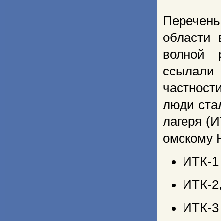
Перечень
области 
волной 
ссылали 
частност
люди ста
лагеря (И
омскому 
ИТК-1 
ИТК-2,
ИТК-3 