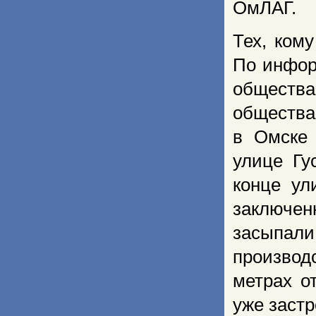
ОмЛАГ.
Тех, ком
По инфор
общества
общества
в Омске
улице Гу
конце ул
заключенн
засыпал
производ
метрах о
уже застр