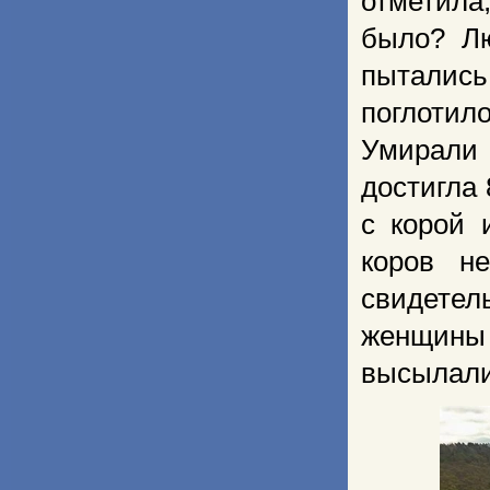
отметила,
было? Лю
пыталис
поглотил
Умирали 
достигла
с корой 
коров н
свидетель
женщины
высылали 