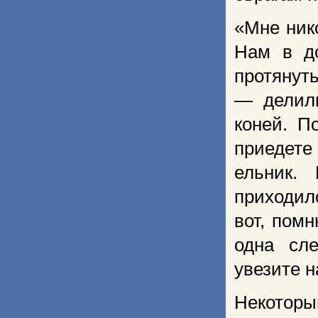
«Мне ник
Нам в до
протянут
— делили
коней. П
приедете 
ельник.
приходил
вот, пом
одна сле
увезите н
Некоторы