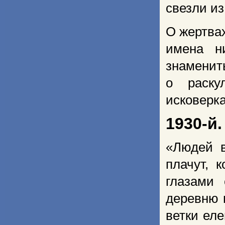
свезли из
О жертвах
имена н
знаменит
о раску
исковерк
1930-й.
«Людей в
плачут, 
глазами
деревню 
ветки ел