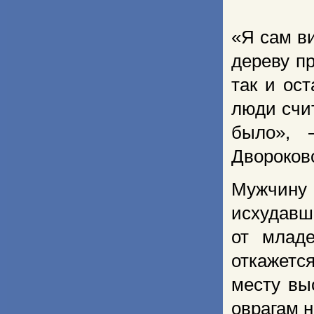
«Я сам в
дереву п
так и ос
люди счи
было», 
Двороковс
Мужчину
исхудавш
от млад
откажетс
месту вы
оврагам н