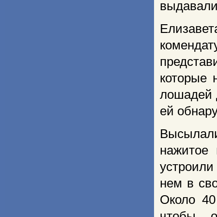
выдавали 
Елизавет
коменд
представ
которые 
лошадей 
ей обнару
Высылали
нажитое 
устроили
нем в св
Около 40
чтобы о