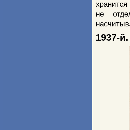
хранится
не отд
насчитыв
1937-й