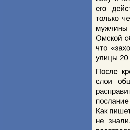
его дейс
только ч
мужчины 
Омской об
что «зах
улицы 20
После кр
слои общ
расправи
послание
Как пише
не знали