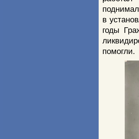
поднимал
в установ
годы Гра
ликвидир
помогли.