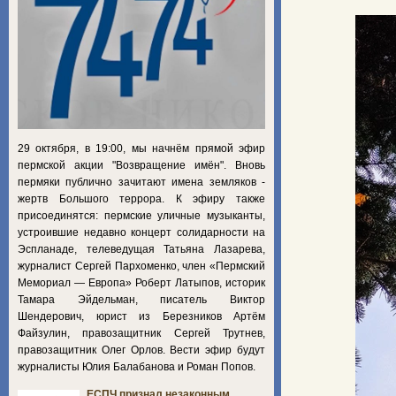
29 октября, в 19:00, мы начнём прямой эфир
пермской акции "Возвращение имён". Вновь
пермяки публично зачитают имена земляков -
жертв Большого террора. К эфиру также
присоединятся: пермские уличные музыканты,
устроившие недавно концерт солидарности на
Эспланаде, телеведущая Татьяна Лазарева,
журналист Сергей Пархоменко, член «Пермский
Мемориал — Европа» Роберт Латыпов, историк
Тамара Эйдельман, писатель Виктор
Шендерович, юрист из Березников Артём
Файзулин, правозащитник Сергей Трутнев,
правозащитник Олег Орлов. Вести эфир будут
журналисты Юлия Балабанова и Роман Попов.
ЕСПЧ признал незаконным