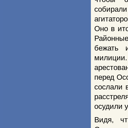
собирали
агитатор
Оно в ит
Районные
бежать 
милиции
арестова
перед Ос
сослали в
расстрел
осудили 
Видя, ч