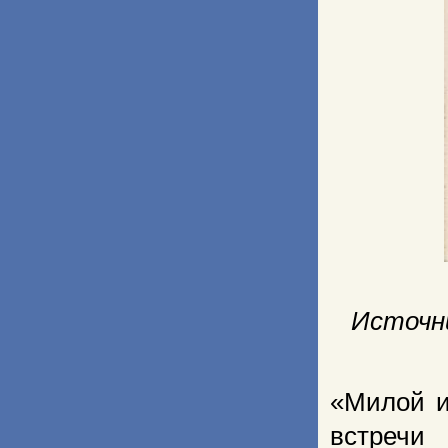
Источни
«Милой и
встречи