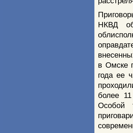
расстрел
Приговор
НКВД об
облиспо
оправда
внесенны
в Омске 
года ее 
проходили
более 11
Особой 
пригова
современ