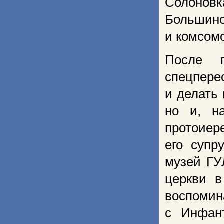
Солоновк
Большинс
и комсом
После 
спецпере
и делать 
но и, н
протоиер
его супр
музей ГУ
церкви в
воспомин
с Инфан