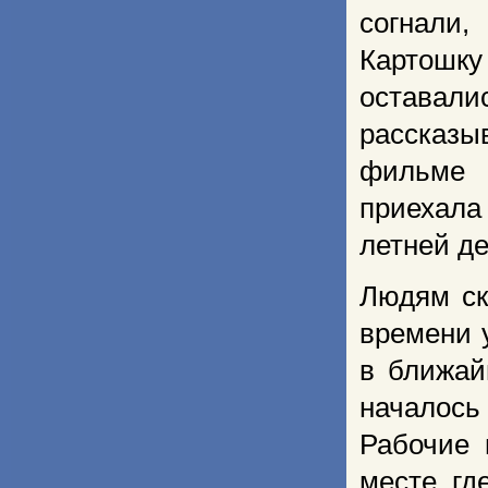
согнали,
Картошк
оставал
рассказы
фильме 
приехала
летней д
Людям ск
времени 
в ближай
началось
Рабочие 
месте, гд