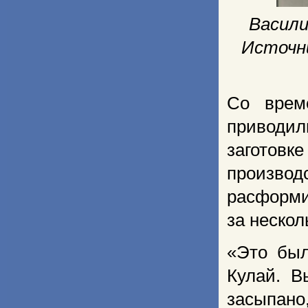
Васили
Источни
Со врем
приводил
заготовк
производ
расформи
за нескол
«Это был
Кулай. В
засыпано