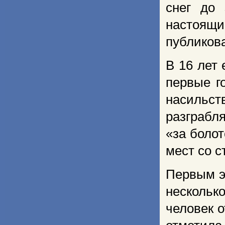
снег до
настоящ
публикова
В 16 лет 
первые г
насильст
разграбл
«за болот
мест со 
Первым э
нескольк
человек 