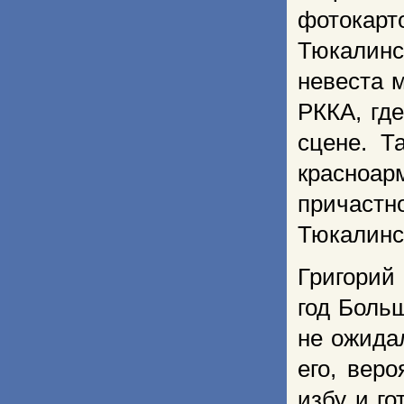
фотокарт
Тюкалинс
невеста 
РККА, гд
сцене. Т
красноар
причаст
Тюкалинс
Григорий
год Боль
не ожида
его, веро
избу и го