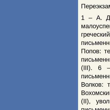
Переэкза
1 – А. Д
малоуспеш
гречески
письменн
Попов: те
письменн
(III). 6
письменн
Волков: 
Вохомский
(II), ув
письменны