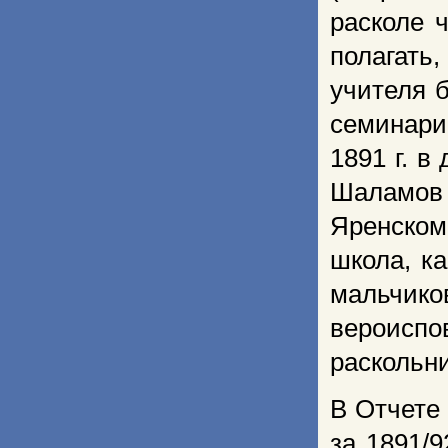
расколе 
полагать
учителя 
семинари
1891 г. 
Шаламов 
Яренско
школа, к
мальчико
вероисп
раскольн
В Отчете
за 1891/