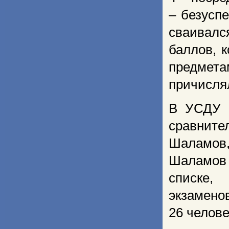
– безусп
сваивалс
баллов, 
предмета
причисля
В УСДУ б
сравните
Шаламов, 
Шаламов 
списке,
экзамено
26 человек