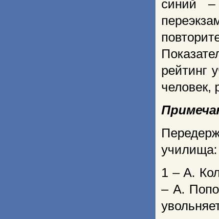
синий –
переэкза
повторит
Показате
рейтинг у
человек, 
Примеча
Передер
училища:
1 – А. Ко
– А. Попо
увольняет