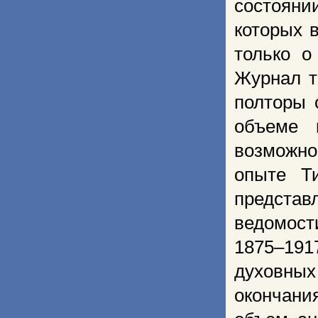
состояни
которых 
только о
Журнал т
полторы 
объеме 
возможно
опыте Т
представ
ведомост
1875–191
духовны
окончан