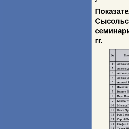
Показат
Сысольс
семинар
гг.