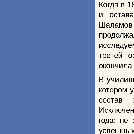
Когда в 1
и остава
Шаламов
продолжа
исследуе
третей о
окончила 
В училищ
котором 
состав 
Исключен
года: не
успешных