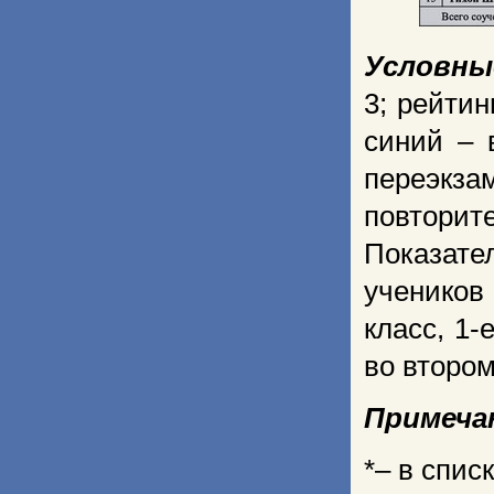
Условны
3; рейтин
синий – 
переэкза
повторит
Показат
учеников 
класс, 1-
во втором
Примечан
*– в спис