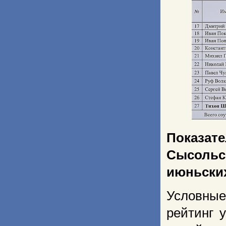
Показат
Сысоль
июньских
Условные 
рейтинг у