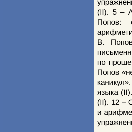
упражнен
(II). 5 –
Попов: 
арифметик
В. Попов
письменны
по проше
Попов «н
каникул»
языка (II
(II). 12 
и арифмет
упражнени