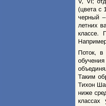
V, VI; от
(цвета с 
черный –
летних в
классе. 
Например,
Поток, в
обучения
объединя
Таким об
Тихон Ша
ниже сред
классах