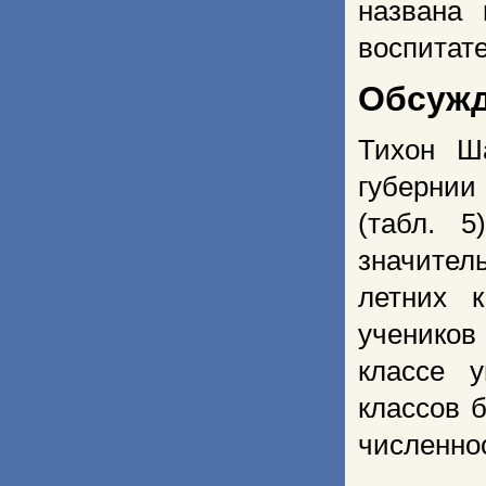
названа
воспитат
Обсуж
Тихон Ш
губернии 
(табл. 
значите
летних 
учеников
классе 
классов 
численнос