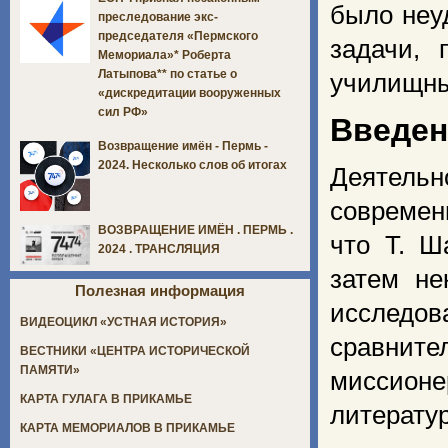
было неу
преследование экс-
председателя «Пермского
задачи, 
Мемориала»* Роберта
Латыпова** по статье о
училищны
«дискредитации вооруженных
сил РФ»
Введен
Возвращение имён - Пермь -
2024. Несколько слов об итогах
Деятель
современ
ВОЗВРАЩЕНИЕ ИМЁН . ПЕРМЬ .
что Т. Ш
2024 . ТРАНСЛЯЦИЯ
затем не
Полезная информация
исследов
ВИДЕОЦИКЛ «УСТНАЯ ИСТОРИЯ»
сравнит
ВЕСТНИКИ «ЦЕНТРА ИСТОРИЧЕСКОЙ
ПАМЯТИ»
миссионе
КАРТА ГУЛАГА В ПРИКАМЬЕ
литератур
КАРТА МЕМОРИАЛОВ В ПРИКАМЬЕ