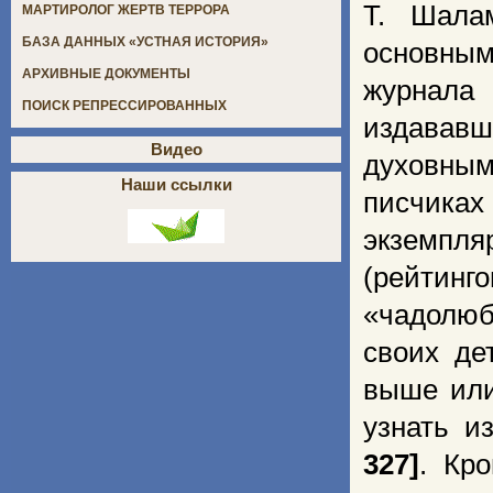
Т. Шала
МАРТИРОЛОГ ЖЕРТВ ТЕРРОРА
БАЗА ДАННЫХ «УСТНАЯ ИСТОРИЯ»
основным
АРХИВНЫЕ ДОКУМЕНТЫ
журнала
ПОИСК РЕПРЕССИРОВАННЫХ
издававш
Видео
духовным
Наши ссылки
писчиках
экземп
(рейтин
«чадолюб
своих де
выше или
узнать и
327]
. Кр