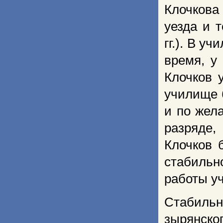
Клочков
уезда и 
гг.). В у
время, у
Клочков 
училище 
и по жел
разряде,
Клочков 
стабиль
работы уч
Стабиль
зырянск