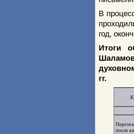
В процес
проходил
год, окон
Итоги о
Шаламов
духовном
гг.