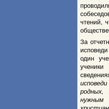
проводил
собесед
чтений, 
обществен
За отчет
исповеди
один уче
ученики
сведени
исповеди
родных,
нужным 
христиан