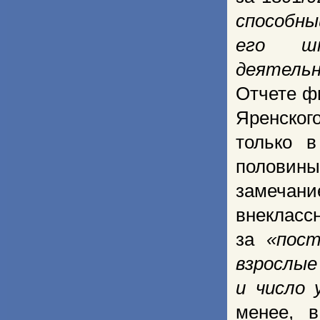
способны
его шк
деятельн
Отчете ф
Яренског
только 
половины
замечани
внекласс
за
«пост
взрослые
и число 
менее, 