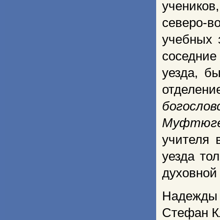
учеников
северо-в
учебных 
соседние
уезда, б
отделени
богослов
Муфтюг
учителя 
уезда то
духовной
Надежды 
Стефан К