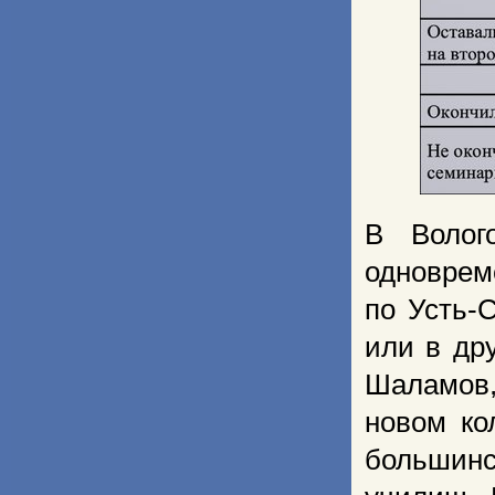
В Волог
одноврем
по Усть-
или в др
Шаламов, 
новом ко
большинс