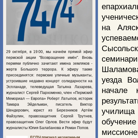
епархиал
ученичес
на Аляс
успеваем
Сысольс
29 октября, в 19:00, мы начнём прямой эфир
семинари
пермской акции "Возвращение имён". Вновь
пермяки публично зачитают имена земляков -
Шаламова
жертв Большого террора. К эфиру также
присоединятся: пермские уличные музыканты,
уезда Во
устроившие недавно концерт солидарности на
Эспланаде, телеведущая Татьяна Лазарева,
начале 
журналист Сергей Пархоменко, член «Пермский
Мемориал — Европа» Роберт Латыпов, историк
результа
Тамара Эйдельман, писатель Виктор
училища
Шендерович, юрист из Березников Артём
Файзулин, правозащитник Сергей Трутнев,
обучение
правозащитник Олег Орлов. Вести эфир будут
журналисты Юлия Балабанова и Роман Попов.
миссионе
ЕСПЧ признал незаконным