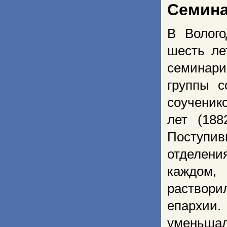
Семина
В Волого
шесть ле
семинари
группы 
соученик
лет (188
Поступи
отделени
каждом,
раствор
епархии.
уменьшало