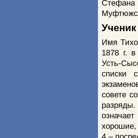
Стефан
Муфтюжск
Ученик
Имя Тихо
1878 г. 
Усть-Сы
списки 
экзамено
совете с
разряды.
означает
хорошие, 
4 – посре