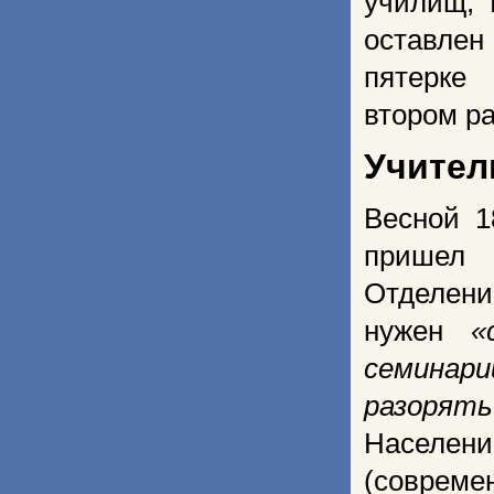
училищ, 
оставлен
пятерк
втором ра
Учител
Весной 1
пришел 
Отделен
нужен
«
семинари
разорять
Населе
(совреме