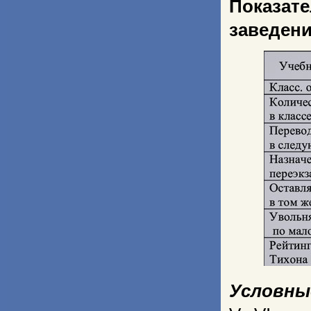
Показа
заведени
Условны