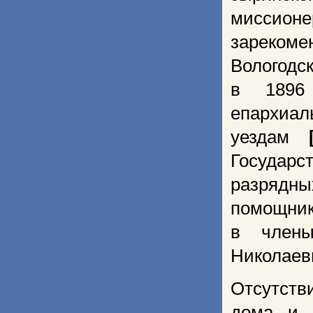
миссионе
зарекоме
Вологодс
в 1896 
епархиал
уездам
Государ
разрядны
помощник
в члены
Николаев
Отсутств
дома и п