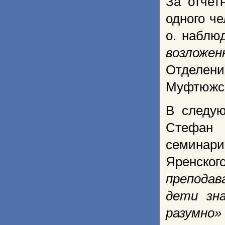
За отчет
одного ч
о. наблю
возложен
Отделени
Муфтюжск
В следу
Стефан 
семинари
Яренског
преподав
дети зн
разумно»