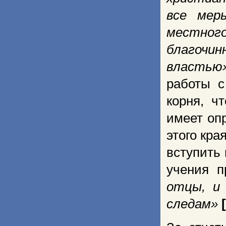
все мер
местног
благочин
властью
работы с
корня, ч
имеет оп
этого кра
вступить 
учения п
отцы, и
следам»