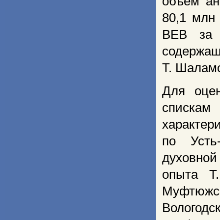
объем ан
80,1 млн
ВЕВ за 
содержащ
Т. Шалам
Для оце
списка
характер
по Усть
духовной
опыта Т
Муфтюжс
Вологодс