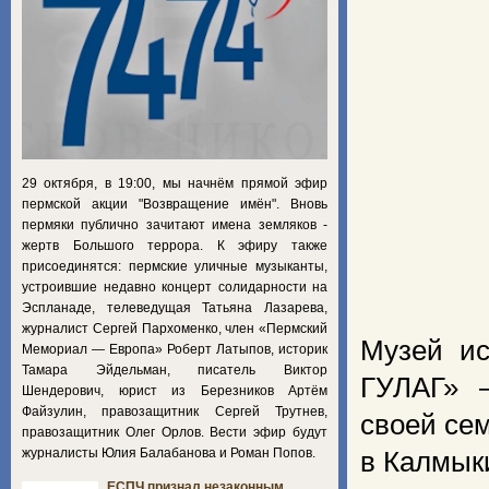
29 октября, в 19:00, мы начнём прямой эфир
пермской акции "Возвращение имён". Вновь
пермяки публично зачитают имена земляков -
жертв Большого террора. К эфиру также
присоединятся: пермские уличные музыканты,
устроившие недавно концерт солидарности на
Эспланаде, телеведущая Татьяна Лазарева,
журналист Сергей Пархоменко, член «Пермский
Музей ис
Мемориал — Европа» Роберт Латыпов, историк
Тамара Эйдельман, писатель Виктор
ГУЛАГ» 
Шендерович, юрист из Березников Артём
Файзулин, правозащитник Сергей Трутнев,
своей сем
правозащитник Олег Орлов. Вести эфир будут
журналисты Юлия Балабанова и Роман Попов.
в Калмык
ЕСПЧ признал незаконным