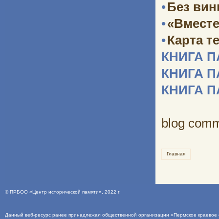
•
Без ви
•
«Вместе
•
Карта т
КНИГА 
КНИГА 
КНИГА 
blog com
Главная
©
ПРБОО «Центр исторической памяти»
, 2022 г.
Данный веб-ресурс ранее принадлежал общественной организации «Пермское краевое о