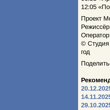
12:05 «По
Проект М
Режиссёр
Оператор
© Студия
год
Поделить
Рекомен
20.12.202
14.11.202
29.10.202