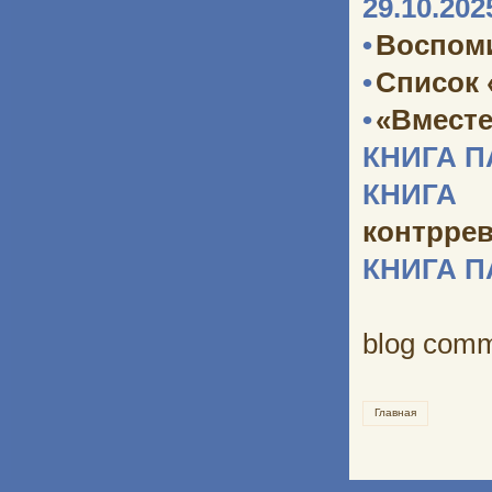
29.10.202
•
Воспоми
•
Список 
•
«Вместе
КНИГА 
КНИГА 
контрре
КНИГА 
blog com
Главная