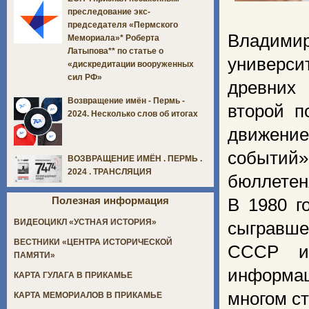
преследование экс-
председателя «Пермского
Владимир
Мемориала»* Роберта
Латыпова** по статье о
универс
«дискредитации вооруженных
сил РФ»
древних 
Возвращение имён - Пермь -
второй п
2024. Несколько слов об итогах
движение
событий
ВОЗВРАЩЕНИЕ ИМЁН . ПЕРМЬ .
2024 . ТРАНСЛЯЦИЯ
бюллетен
Полезная информация
В 1980 г
ВИДЕОЦИКЛ «УСТНАЯ ИСТОРИЯ»
сыгравш
ВЕСТНИКИ «ЦЕНТРА ИСТОРИЧЕСКОЙ
СССР и 
ПАМЯТИ»
информац
КАРТА ГУЛАГА В ПРИКАМЬЕ
многом с
КАРТА МЕМОРИАЛОВ В ПРИКАМЬЕ