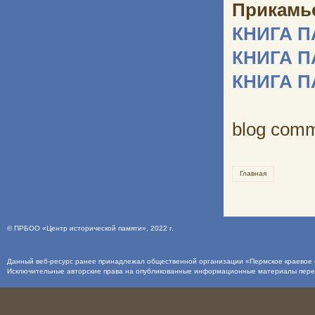
Прикамь
КНИГА 
КНИГА 
КНИГА 
blog com
Главная
©
ПРБОО «Центр исторической памяти»
, 2022 г.
Данный веб-ресурс ранее принадлежал общественной организации «Пермское краевое о
Исключительные авторские права на опубликованные информационные материалы пер