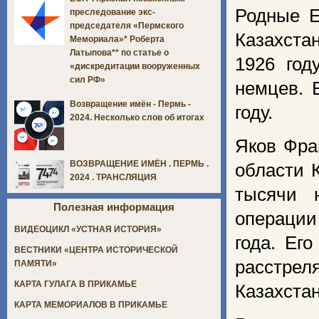
Родные Е
преследование экс-
председателя «Пермского
Казахста
Мемориала»* Роберта
Латыпова** по статье о
1926 год
«дискредитации вооруженных
сил РФ»
немцев. 
Возвращение имён - Пермь -
году.
2024. Несколько слов об итогах
Яков Фра
ВОЗВРАЩЕНИЕ ИМЁН . ПЕРМЬ .
области 
2024 . ТРАНСЛЯЦИЯ
тысячи 
Полезная информация
операции
ВИДЕОЦИКЛ «УСТНАЯ ИСТОРИЯ»
года. Ег
ВЕСТНИКИ «ЦЕНТРА ИСТОРИЧЕСКОЙ
расстрел
ПАМЯТИ»
КАРТА ГУЛАГА В ПРИКАМЬЕ
Казахста
КАРТА МЕМОРИАЛОВ В ПРИКАМЬЕ