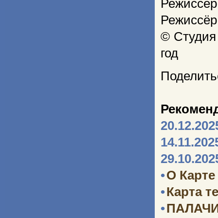
Режиссёр
Режиссёр
© Студия
год
Поделить
Рекомен
20.12.202
14.11.202
29.10.202
•
О Карте
•
Карта т
•
ПАЛАЧИ