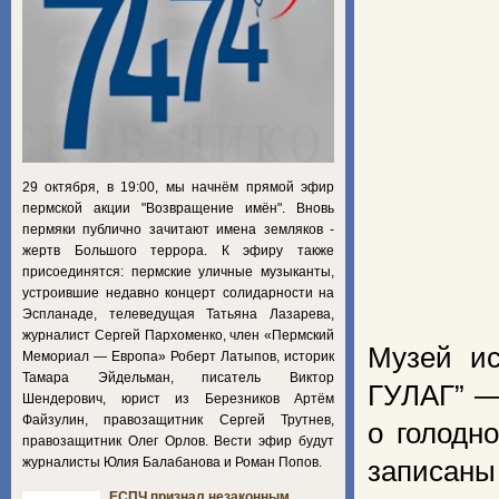
29 октября, в 19:00, мы начнём прямой эфир
пермской акции "Возвращение имён". Вновь
пермяки публично зачитают имена земляков -
жертв Большого террора. К эфиру также
присоединятся: пермские уличные музыканты,
устроившие недавно концерт солидарности на
Эспланаде, телеведущая Татьяна Лазарева,
журналист Сергей Пархоменко, член «Пермский
Музей ис
Мемориал — Европа» Роберт Латыпов, историк
Тамара Эйдельман, писатель Виктор
ГУЛАГ” —
Шендерович, юрист из Березников Артём
Файзулин, правозащитник Сергей Трутнев,
о голодн
правозащитник Олег Орлов. Вести эфир будут
журналисты Юлия Балабанова и Роман Попов.
записаны
ЕСПЧ признал незаконным