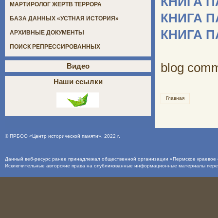
КНИГА 
МАРТИРОЛОГ ЖЕРТВ ТЕРРОРА
КНИГА 
БАЗА ДАННЫХ «УСТНАЯ ИСТОРИЯ»
КНИГА 
АРХИВНЫЕ ДОКУМЕНТЫ
ПОИСК РЕПРЕССИРОВАННЫХ
blog com
Видео
Наши ссылки
Главная
©
ПРБОО «Центр исторической памяти»
, 2022 г.
Данный веб-ресурс ранее принадлежал общественной организации «Пермское краевое о
Исключительные авторские права на опубликованные информационные материалы пер