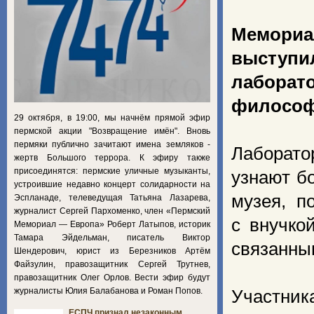
Мемори
выступи
лаборат
философ
29 октября, в 19:00, мы начнём прямой эфир
пермской акции "Возвращение имён". Вновь
пермяки публично зачитают имена земляков -
Лаборато
жертв Большого террора. К эфиру также
присоединятся: пермские уличные музыканты,
узнают б
устроившие недавно концерт солидарности на
музея, п
Эспланаде, телеведущая Татьяна Лазарева,
журналист Сергей Пархоменко, член «Пермский
с внучко
Мемориал — Европа» Роберт Латыпов, историк
Тамара Эйдельман, писатель Виктор
связанны
Шендерович, юрист из Березников Артём
Файзулин, правозащитник Сергей Трутнев,
правозащитник Олег Орлов. Вести эфир будут
журналисты Юлия Балабанова и Роман Попов.
Участник
ЕСПЧ признал незаконным