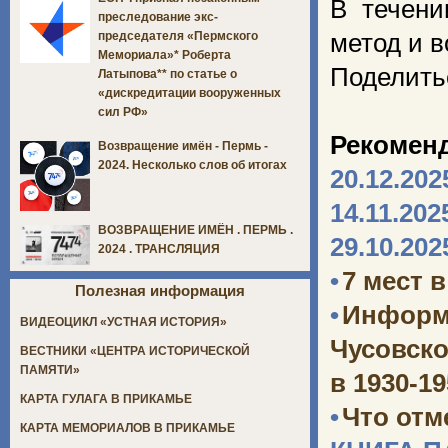
В течени
преследование экс-
метод и в
председателя «Пермского
Мемориала»* Роберта
Поделить
Латыпова** по статье о
«дискредитации вооруженных
сил РФ»
Рекомен
Возвращение имён - Пермь -
2024. Несколько слов об итогах
20.12.202
14.11.202
ВОЗВРАЩЕНИЕ ИМЁН . ПЕРМЬ .
29.10.202
2024 . ТРАНСЛЯЦИЯ
•
7 мест 
Полезная информация
•
Информ
ВИДЕОЦИКЛ «УСТНАЯ ИСТОРИЯ»
Чусовско
ВЕСТНИКИ «ЦЕНТРА ИСТОРИЧЕСКОЙ
ПАМЯТИ»
в 1930-1
КАРТА ГУЛАГА В ПРИКАМЬЕ
•
Что отм
КАРТА МЕМОРИАЛОВ В ПРИКАМЬЕ