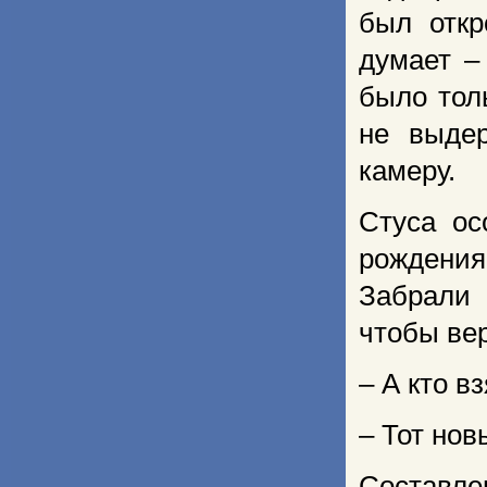
был откр
думает –
было тол
не выде
камеру.
Стуса ос
рождения
Забрали 
чтобы вер
– А кто в
– Тот нов
Составле