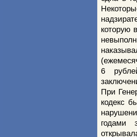
Некоторы
надзират
которую в
невыпол
наказыва
(ежемеся
6 рубле
заключени
При Гене
кодекс б
нарушен
годами 
открывал