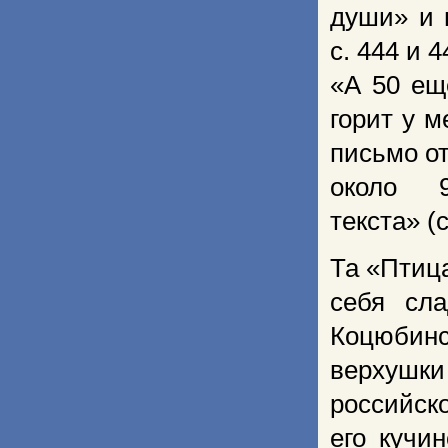
души» и п
с. 444 и 
«А 50 ещ
горит у м
письмо от
около 9
текста» (с
Та «Птиц
себя сла
Коцюбинс
верхушки
российск
его кучи