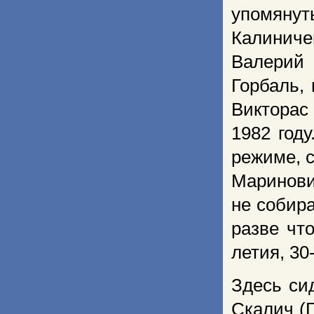
упомянут
Калиниче
Валерий
Горбаль,
Викторас 
1982 год
режиме, 
Маринович
не собира
разве чт
летия, 30
Здесь си
Скалич (П