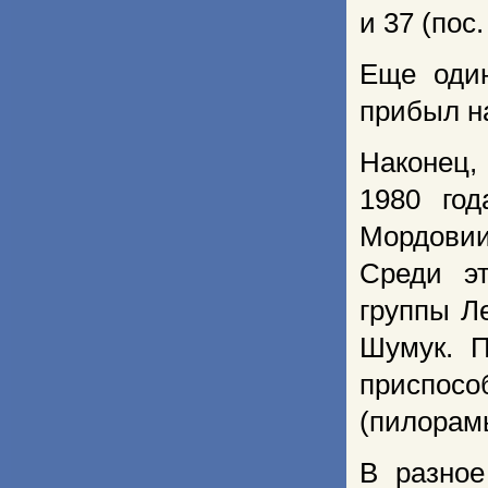
и 37 (пос
Еще один
прибыл на
Наконец
1980 го
Мордовии
Среди э
группы Л
Шумук. П
приспос
(пилорамы
В разное