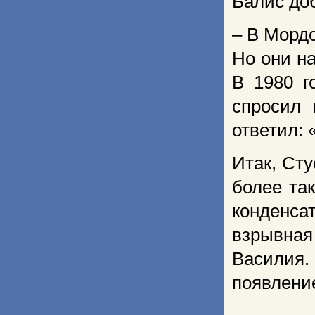
Балис до
– В Морд
Но они н
В 1980 г
спросил 
ответил: 
Итак, Сту
более та
конденса
взрывна
Василия.
появление