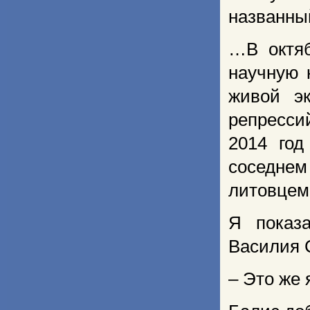
названный
…В октяб
научную 
живой эк
репресси
2014 год
соседнем
литовцем
Я показ
Василия С
– Это же