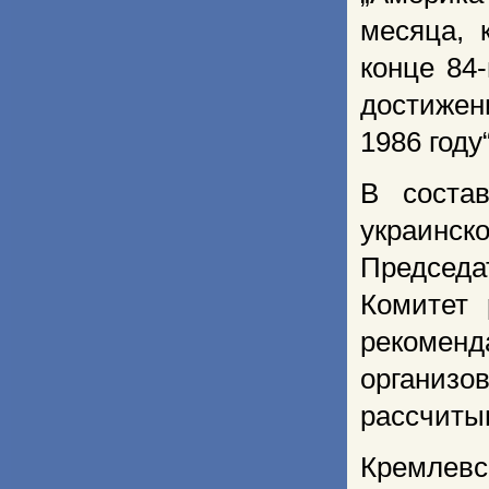
месяца, 
конце 84
достиже
1986 году
В соста
украинск
Председ
Комитет 
рекоме
организ
рассчитыв
Кремлев