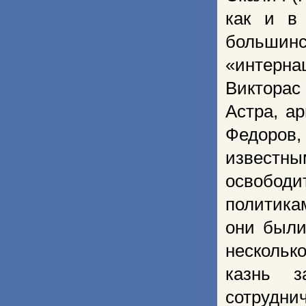
как и в 
больши
«интерна
Викторас
Астра, а
Федоров
известн
освобод
политика
они были
нескольк
казнь 
сотруднич