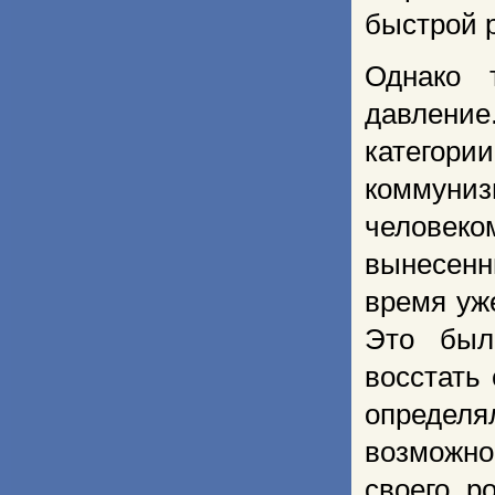
быстрой 
Однако 
давление
категор
коммуни
человеко
вынесен
время уже
Это был
восстать
определ
возможно
своего р