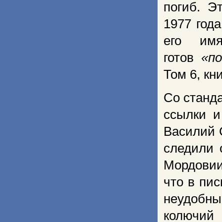
погиб. Э
1977 год
его им
готов
«п
Том 6, кни
Со станда
ссылки и
Василий 
следили 
Мордовии 
что в пи
неудобны
колючий 