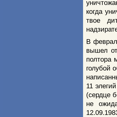
уничтожаю
когда ун
твое ди
надзират
В феврал
вышел от
полтора 
голубой о
написанн
11 элеги
(сердце б
не ожид
12.09.19