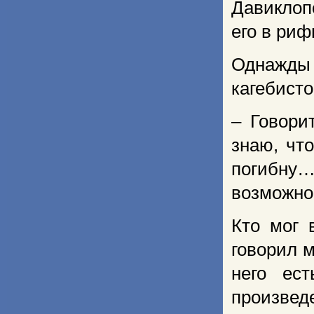
Давиклопо
его в ри
Однажды
кагебист
– Говори
знаю, чт
погибну… 
возможно
Кто мог 
говорил 
него ес
произве