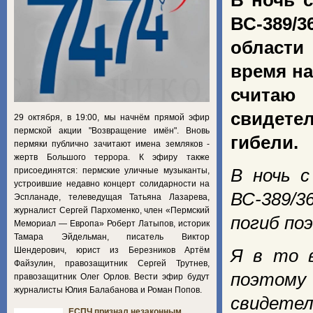
В ночь с
ВС-389/
области
время на
считаю
свидете
29 октября, в 19:00, мы начнём прямой эфир
пермской акции "Возвращение имён". Вновь
гибели.
пермяки публично зачитают имена земляков -
жертв Большого террора. К эфиру также
присоединятся: пермские уличные музыканты,
В ночь с
устроившие недавно концерт солидарности на
ВС-389/3
Эспланаде, телеведущая Татьяна Лазарева,
журналист Сергей Пархоменко, член «Пермский
погиб по
Мемориал — Европа» Роберт Латыпов, историк
Тамара Эйдельман, писатель Виктор
Шендерович, юрист из Березников Артём
Я в то в
Файзулин, правозащитник Сергей Трутнев,
поэтому
правозащитник Олег Орлов. Вести эфир будут
журналисты Юлия Балабанова и Роман Попов.
свидете
ЕСПЧ признал незаконным