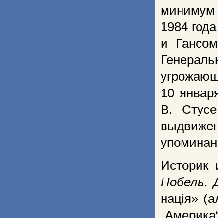
минимум 
1984 год
и Гансом
Генерал
угрожающ
10 январ
В. Стус
выдвижен
упоминан
Историк 
Нобель.
нація» (а
„Америка