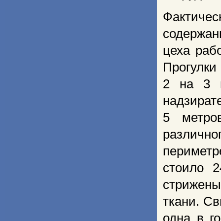
Фактичес
содержан
цеха раб
Прогулки
2 на 3 
надзира
5 метро
различног
периметр
стоило 
стрижены
ткани. Св
одна в г