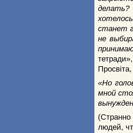
делать? 
хотелось
станет г
не выбир
принимаю
тетради»,
Просвіта, 
«Но голо
мной сто
вынужден
(Странно
людей, ч