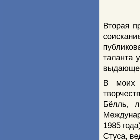
Вторая п
соискан
публико
таланта у
выдающее
В моих 
творчест
Бёлль, л
Междуна
1985 года
Стуса, ве