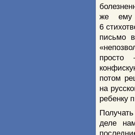
болезненн
же ему
6 стихот
письмо в
«непозво
просто 
конфиску
потом ре
на русско
ребенку п
Получать
деле на
последни