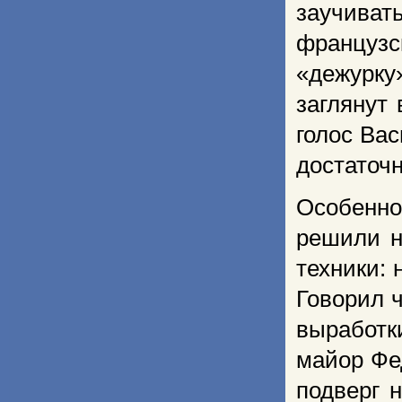
заучива
французс
«дежурку
заглянут
голос Ва
достаточн
Особенно
решили н
техники:
Говорил 
выработк
майор Фе
подверг 