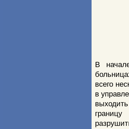
В начале
больница
всего не
в управле
выходить
границу
разрушит