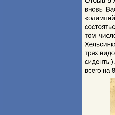
Отбыв 5 
вновь Ва
«олимпи
состоять
том числ
Хельсинк
трех видо
сиденты)
всего на 