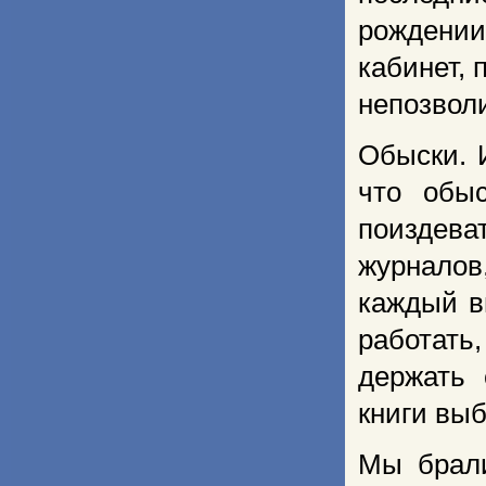
рождении
кабинет, 
непозвол
Обыски. 
что обы
поиздева
журналов
каждый в
работать
держать
книги вы
Мы брали