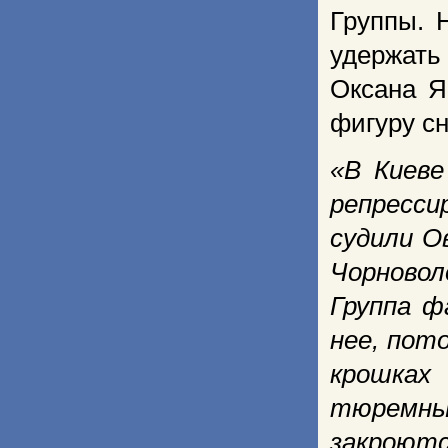
Группы. 
удержать
Оксана Я
фигуру сн
«В Киеве
репресси
судили О
Чорновол
Группа ф
нее, пот
крошках
тюремные
закроютс