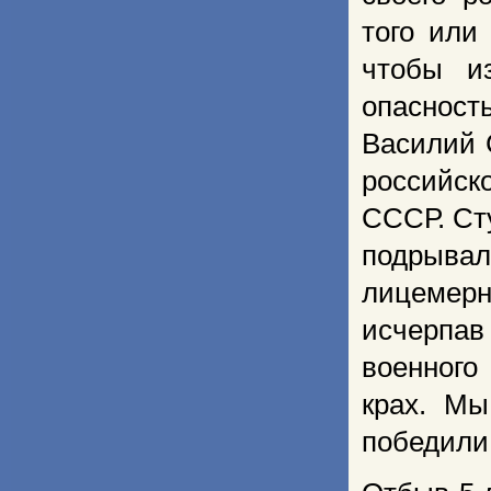
того или
чтобы и
опасность
Василий 
российск
СССР. Ст
подрыва
лицемерн
исчерпа
военного
крах. Мы
победили.