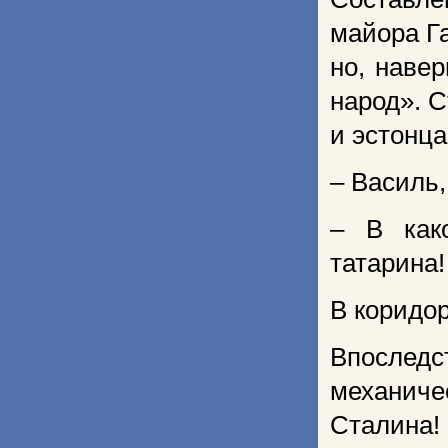
майора Г
но, наве
народ». 
и эстонца
– Василь,
– В как
татарина!
В коридо
Впослед
механиче
Сталина!