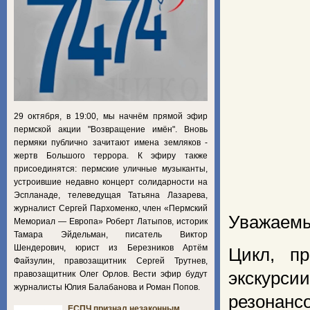
29 октября, в 19:00, мы начнём прямой эфир
пермской акции "Возвращение имён". Вновь
пермяки публично зачитают имена земляков -
жертв Большого террора. К эфиру также
присоединятся: пермские уличные музыканты,
устроившие недавно концерт солидарности на
Эспланаде, телеведущая Татьяна Лазарева,
журналист Сергей Пархоменко, член «Пермский
Уважаемы
Мемориал — Европа» Роберт Латыпов, историк
Тамара Эйдельман, писатель Виктор
Шендерович, юрист из Березников Артём
Цикл, п
Файзулин, правозащитник Сергей Трутнев,
экскурс
правозащитник Олег Орлов. Вести эфир будут
журналисты Юлия Балабанова и Роман Попов.
резонанс
ЕСПЧ признал незаконным