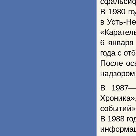
сфальсиф
В 1980 г
в Усть-Н
«Карател
6 января
года с от
После ос
надзором
В 1987—
Хроника
событий»
В 1988 го
информа