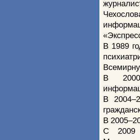
журнали
Чехосло
информа
«Экспрес
В 1989 г
психиатр
Всемирну
В 2000
информац
В 2004–2
гражданск
В 2005–2
С 2009 