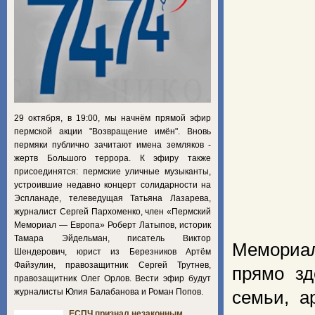
29 октября, в 19:00, мы начнём прямой эфир
пермской акции "Возвращение имён". Вновь
пермяки публично зачитают имена земляков -
жертв Большого террора. К эфиру также
присоединятся: пермские уличные музыканты,
устроившие недавно концерт солидарности на
Эспланаде, телеведущая Татьяна Лазарева,
журналист Сергей Пархоменко, член «Пермский
Мемориал — Европа» Роберт Латыпов, историк
Тамара Эйдельман, писатель Виктор
Мемориал
Шендерович, юрист из Березников Артём
Файзулин, правозащитник Сергей Трутнев,
прямо зд
правозащитник Олег Орлов. Вести эфир будут
журналисты Юлия Балабанова и Роман Попов.
семьи, а
ЕСПЧ признал незаконным