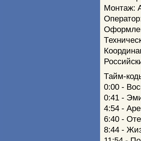
Монтаж: 
Оператор
Оформлен
Техничес
Координа
Российск
Тайм-код
0:00 - Во
0:41 - Эм
4:54 - Ар
6:40 - От
8:44 - Ж
11:54 - П