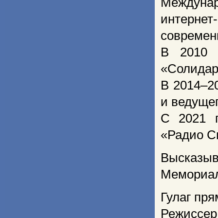
Междунар
интернет
современ
В 2010 
«Солидар
В 2014–2
и ведуще
С 2021 г
«Радио С
Высказыв
Мемориал
Гулаг пря
Режиссер