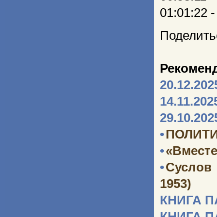
01:01:22 
Поделить
Рекомен
20.12.202
14.11.202
29.10.202
•
ПОЛИТИ
•
«Вместе
•
Суслов
1953)
КНИГА 
КНИГА 