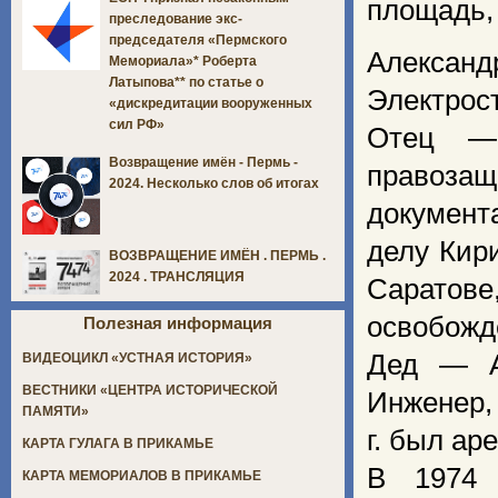
площадь,
преследование экс-
председателя «Пермского
Александ
Мемориала»* Роберта
Латыпова** по статье о
Электрос
«дискредитации вооруженных
сил РФ»
Отец — 
Возвращение имён - Пермь -
правозащ
2024. Несколько слов об итогах
документ
делу Кир
ВОЗВРАЩЕНИЕ ИМЁН . ПЕРМЬ .
2024 . ТРАНСЛЯЦИЯ
Саратов
освобожд
Полезная информация
Дед — А
ВИДЕОЦИКЛ «УСТНАЯ ИСТОРИЯ»
ВЕСТНИКИ «ЦЕНТРА ИСТОРИЧЕСКОЙ
Инженер,
ПАМЯТИ»
г. был ар
КАРТА ГУЛАГА В ПРИКАМЬЕ
В 1974 
КАРТА МЕМОРИАЛОВ В ПРИКАМЬЕ