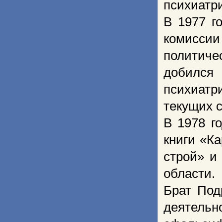
психиатр
В 1977 г
комисси
политич
добился
психиат
текущих 
В 1978 г
книги «К
строй» и
области.
Брат Под
деятельн