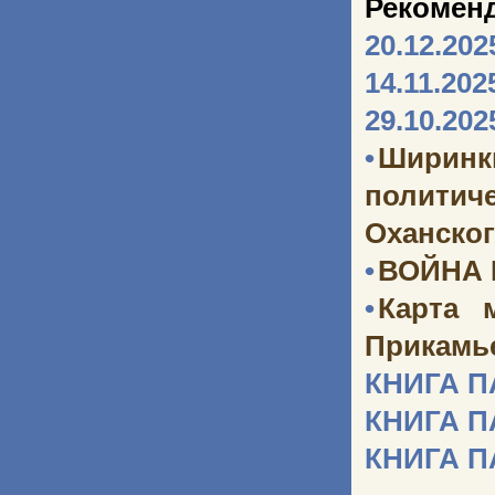
Рекомен
20.12.202
14.11.202
29.10.202
•
Ширинк
политич
Оханског
•
ВОЙНА
•
Карта 
Прикамь
КНИГА 
КНИГА 
КНИГА 