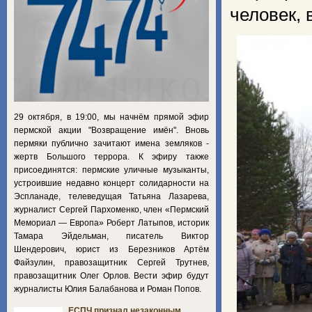
человек, 
29 октября, в 19:00, мы начнём прямой эфир
пермской акции "Возвращение имён". Вновь
пермяки публично зачитают имена земляков -
жертв Большого террора. К эфиру также
присоединятся: пермские уличные музыканты,
устроившие недавно концерт солидарности на
Эспланаде, телеведущая Татьяна Лазарева,
журналист Сергей Пархоменко, член «Пермский
Мемориал — Европа» Роберт Латыпов, историк
Тамара Эйдельман, писатель Виктор
Шендерович, юрист из Березников Артём
Файзулин, правозащитник Сергей Трутнев,
правозащитник Олег Орлов. Вести эфир будут
журналисты Юлия Балабанова и Роман Попов.
ЕСПЧ признал незаконным