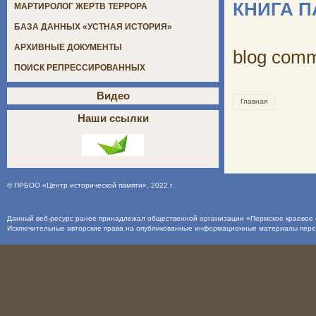
КНИГА 
МАРТИРОЛОГ ЖЕРТВ ТЕРРОРА
БАЗА ДАННЫХ «УСТНАЯ ИСТОРИЯ»
АРХИВНЫЕ ДОКУМЕНТЫ
blog com
ПОИСК РЕПРЕССИРОВАННЫХ
Видео
Главная
Наши ссылки
©
ПРБОО «Центр исторической памяти»
, 2022 г.
Данный веб-ресурс ранее принадлежал общественной организации «Пермское краевое о
Исключительные авторские права на опубликованные информационные материалы пер