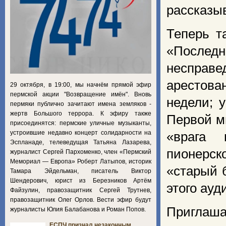
рассказы
Теперь т
«Последн
несправ
арестова
29 октября, в 19:00, мы начнём прямой эфир
пермской акции "Возвращение имён". Вновь
недели; 
пермяки публично зачитают имена земляков -
жертв Большого террора. К эфиру также
Первой м
присоединятся: пермские уличные музыканты,
устроившие недавно концерт солидарности на
«врага 
Эспланаде, телеведущая Татьяна Лазарева,
пионерск
журналист Сергей Пархоменко, член «Пермский
Мемориал — Европа» Роберт Латыпов, историк
«старый 
Тамара Эйдельман, писатель Виктор
Шендерович, юрист из Березников Артём
этого ауд
Файзулин, правозащитник Сергей Трутнев,
правозащитник Олег Орлов. Вести эфир будут
Приглаш
журналисты Юлия Балабанова и Роман Попов.
ЕСПЧ признал незаконным