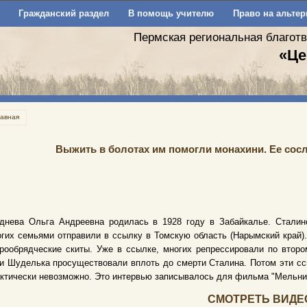
Гражданский раздел
В помощь учителю
Право на альтер
Пермская региональная благот
«Це
лавная
Выжить в болотах им помогли монахини. Ее сос
днева Ольга Андреевна родилась в 1928 году в Забайкалье. Сталинс
гих семьями отправили в ссылку в Томскую область (Нарымский край).
рообрядческие скиты. Уже в ссылке, многих репрессировали по второ
и Шуделька просуществовали вплоть до смерти Сталина. Потом эти сс
ктически невозможно. Это интервью записывалось для фильма "Мельни
СМОТРЕТЬ ВИДЕ