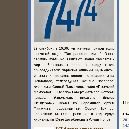
29 октября, в 19:00, мы начнём прямой эфир
пермской акции "Возвращение имён". Вновь
пермяки публично зачитают имена земляков -
жертв Большого террора. К эфиру также
присоединятся: пермские уличные музыканты,
устроившие недавно концерт солидарности на
Эспланаде, телеведущая Татьяна Лазарева,
журналист Сергей Пархоменко, член «Пермский
Мемориал — Европа» Роберт Латыпов, историк
Тамара Эйдельман, писатель Виктор
Под
Шендерович, юрист из Березников Артём
Файзулин, правозащитник Сергей Трутнев,
правозащитник Олег Орлов. Вести эфир будут
Ре
журналисты Юлия Балабанова и Роман Попов.
20.
14.
ЕСПЧ признал незаконным