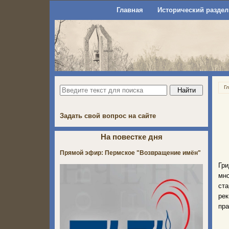
Главная
Исторический раздел
Г
Задать свой вопрос на сайте
На повестке дня
Прямой эфир: Пермское "Возвращение имён"
Гри
мно
ста
рек
пра