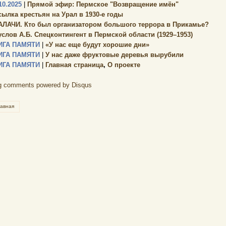
10.2025
|
Прямой эфир: Пермское "Возвращение имён"
сылка крестьян на Урал в 1930-е годы
АЛАЧИ. Кто был организатором большого террора в Прикамье?
услов А.Б. Спецконтингент в Пермской области (1929–1953)
ИГА ПАМЯТИ
|
«У нас еще будут хорошие дни»
ИГА ПАМЯТИ
|
У нас даже фруктовые деревья вырубили
ИГА ПАМЯТИ
|
Главная страница
,
О проекте
g comments powered by
Disqus
лавная