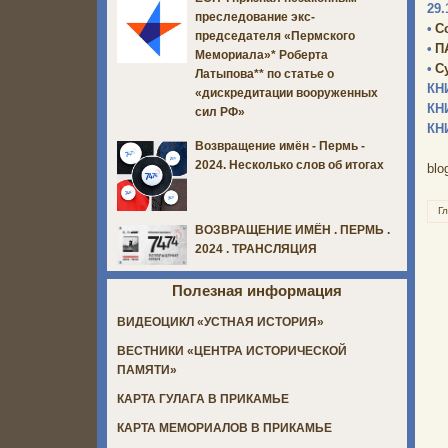
29.
преследование экс-
•
С
председателя «Пермского
•
П
Мемориала»* Роберта
•
С
Латыпова** по статье о
КН
«дискредитации вооруженных
КН
сил РФ»
КН
Возвращение имён - Пермь -
2024. Несколько слов об итогах
blo
Г
ВОЗВРАЩЕНИЕ ИМЁН . ПЕРМЬ .
2024 . ТРАНСЛЯЦИЯ
Полезная информация
ВИДЕОЦИКЛ «УСТНАЯ ИСТОРИЯ»
ВЕСТНИКИ «ЦЕНТРА ИСТОРИЧЕСКОЙ
ПАМЯТИ»
КАРТА ГУЛАГА В ПРИКАМЬЕ
КАРТА МЕМОРИАЛОВ В ПРИКАМЬЕ