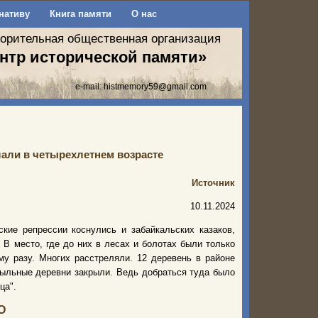
нативу
Книга памяти
О нас
ворительная общественная организация
нтр исторической памяти»
e-mail:
histmemory59@gmail.com
лали в четырехлетнем возрасте
Источник
10.11.2024
кие репрессии коснулись и забайкальских казаков,
 В место, где до них в лесах и болотах были только
му разу. Многих расстреляли. 12 деревень в районе
ыльные деревни закрыли. Ведь добраться туда было
ца".
О