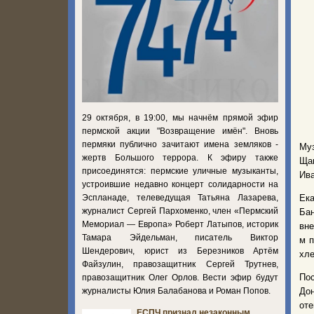
29 октября, в 19:00, мы начнём прямой эфир
пермской акции "Возвращение имён". Вновь
пермяки публично зачитают имена земляков -
Му
жертв Большого террора. К эфиру также
Ща
присоединятся: пермские уличные музыканты,
Ива
устроившие недавно концерт солидарности на
Эспланаде, телеведущая Татьяна Лазарева,
Ек
журналист Сергей Пархоменко, член «Пермский
Ба
Мемориал — Европа» Роберт Латыпов, историк
вне
Тамара Эйдельман, писатель Виктор
м п
Шендерович, юрист из Березников Артём
хле
Файзулин, правозащитник Сергей Трутнев,
По
правозащитник Олег Орлов. Вести эфир будут
журналисты Юлия Балабанова и Роман Попов.
Дон
оте
ЕСПЧ признал незаконным