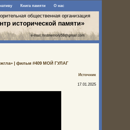
нативу
Книга памяти
О нас
ворительная общественная организация
нтр исторической памяти»
e-mail:
histmemory59@gmail.com
сожгла» | фильм #409 МОЙ ГУЛАГ
Источник
17.01.2025