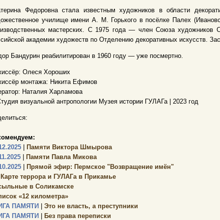
атерина Федоровна стала известным художников в области декорати
ожественное училище имени А. М. Горького в посёлке Палех (Ивановс
оизводственных мастерских. С 1975 года — член Союза художников С
сийской академии художеств по Отделению декоративных искусств. За
ор Бандурин реабилитирован в 1960 году — уже посмертно.
жиссёр: Олеся Хороших
жиссёр монтажа: Никита Ефимов
ратор: Наталия Харламова
тудия визуальной антропологии Музея истории ГУЛАГа | 2023 год
елиться:
комендуем:
12.2025
|
Памяти Виктора Шмырова
11.2025
|
Памяти Павла Микова
10.2025
|
Прямой эфир: Пермское "Возвращение имён"
 Карте террора и ГУЛАГа в Прикамье
сыльные в Соликамске
писок «12 километра»
ИГА ПАМЯТИ
|
Это не власть, а преступники
ИГА ПАМЯТИ
|
Без права переписки