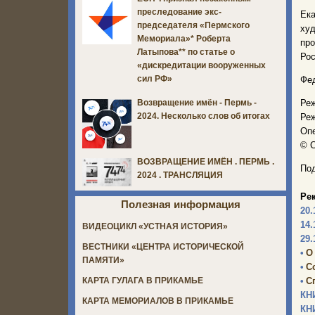
преследование экс-
Ек
председателя «Пермского
худ
Мемориала»* Роберта
пр
Латыпова** по статье о
Рос
«дискредитации вооруженных
сил РФ»
Фед
Ре
Возвращение имён - Пермь -
2024. Несколько слов об итогах
Ре
Опе
© С
ВОЗВРАЩЕНИЕ ИМЁН . ПЕРМЬ .
Под
2024 . ТРАНСЛЯЦИЯ
Ре
Полезная информация
20.
14.
ВИДЕОЦИКЛ «УСТНАЯ ИСТОРИЯ»
29.
ВЕСТНИКИ «ЦЕНТРА ИСТОРИЧЕСКОЙ
•
О
ПАМЯТИ»
•
С
•
С
КАРТА ГУЛАГА В ПРИКАМЬЕ
КН
КАРТА МЕМОРИАЛОВ В ПРИКАМЬЕ
КН