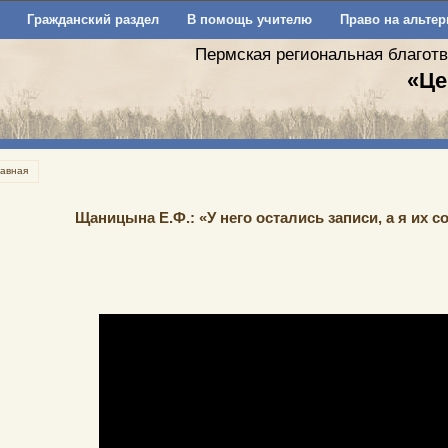
Гражданский раздел
В помощь учителю
Право на альтер
Пермская региональная благот
«Це
лавная
Щаницына Е.Ф.: «У него остались записи, а я их 