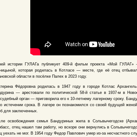
зей истории ГУЛАГа публикует 409-й фильм проекта «Мой ГУЛАГ» 
ницыной, которая родилась в Котласе — месте, где её отец отбывал
новской области в посёлке Палех в 2023 году.
атерина Фёдоровна родилась в 1947 году в городе Котлас Архангель
ндурина — арестовали по политической 58-й статье в 1937-м в Нов
судебный орган — приговорила его к 10-летнему лагерному сроку. Банд
о истечении срока. В лагере он познакомился со своей будущей жено
б для заключенных.
сле освобождения семья Бандуриных жила в Сольвычегодске (Арханг
басс, отец нашел там работу, но вскоре они вернулись в Сольвычегодс
ц уехать не мог. В 1954 году Федор Павлович умер из-за несчастного сл