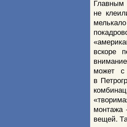
Главным 
не клеил
мелькало
покадров
«америка
вскоре п
внимание
может с 
в Петро­
комбина
«творима
монтажа 
вещей. Та