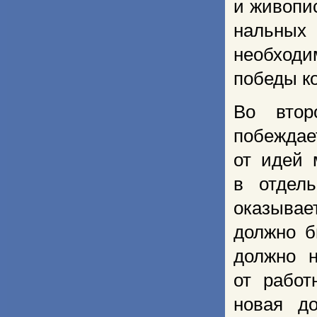
и живопи
нальных
необходи
победы к
Во втор
побеждае
от идей 
в отдель
оказывае
должно б
должно н
от работ
новая д