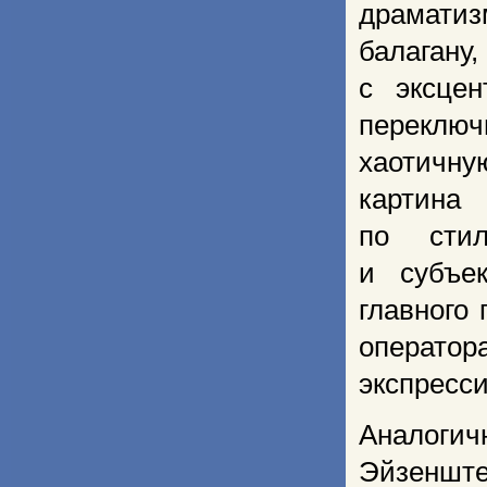
драмати
балаг
с эксцен
переключ
хаотичну
картина
по стил
и субъе
главного
оператор
экспресси
Аналогич
Эйзенште