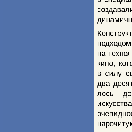
соз­да­
динамичн
Конструк
подходо
на техно
кино, ко
в силу с
два деся
лось до
искусства
очевидно
нарочиту