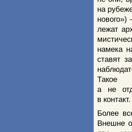
на рубеже
нового»)
лежат ар
мистичес
намека н
ставят з
наблюдат
Такое 
а не от
в контакт.
Более вс
Внешне о