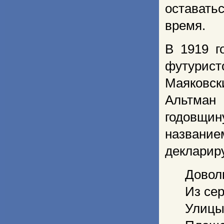
оставать
время.
В 1919 г
футурист
Маяковск
Альтман 
годовщи
названи
деклариру
Довол
Из сер
Улицы