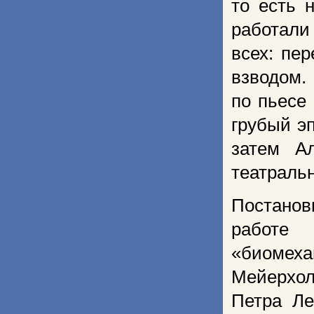
то есть 
работал
всех: пе
взводом.
по пьесе
грубый э
затем А
театральн
Постанов
работе
«биомех
Мейерхол
Петра Ле