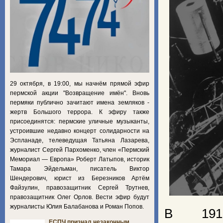
29 октября, в 19:00, мы начнём прямой эфир
пермской акции "Возвращение имён". Вновь
пермяки публично зачитают имена земляков -
жертв Большого террора. К эфиру также
присоединятся: пермские уличные музыканты,
устроившие недавно концерт солидарности на
Эспланаде, телеведущая Татьяна Лазарева,
журналист Сергей Пархоменко, член «Пермский
Мемориал — Европа» Роберт Латыпов, историк
Тамара Эйдельман, писатель Виктор
Шендерович, юрист из Березников Артём
Файзулин, правозащитник Сергей Трутнев,
правозащитник Олег Орлов. Вести эфир будут
журналисты Юлия Балабанова и Роман Попов.
В 1919
ЕСПЧ признал незаконным