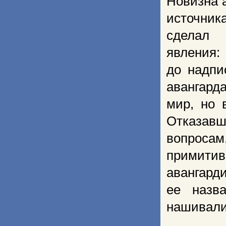
Новизна а
источник
сделал 
явления
до надпи
авангард
мир, но 
Отказавш
вопроса
примитив
авангард
ее назв
нашивали 