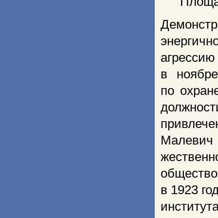
Площа
Демонстр
энергичн
агрессию
в ноябре
по охран
должност
привле­ч
Малевич 
жественн
общество
в 1923 го
института