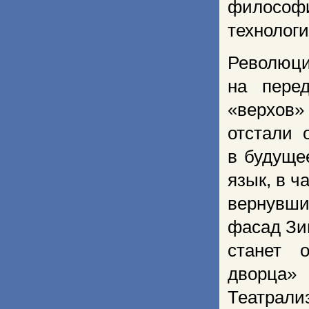
философ
технолог
Революци
на пере
«верхов»
отстали 
в будуще
язык, в ч
вернувши
фасад Зи
станет 
дворца»
Театрали