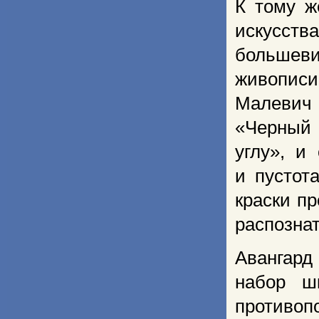
К тому ж
искусств
большев
живописи 
Малевич
«Черный 
углу», и
и пустот
краски пр
распознат
Авангард
набор ш
противо