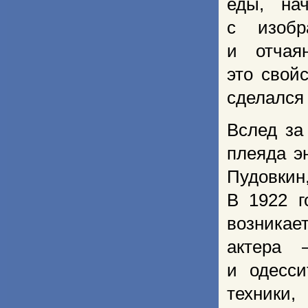
еды, нач
с изобр
и отчая
это свой
сделался 
Вслед за
плеяда эн
Пудовкин
В 1922 г
возника
актера 
и одесси
техники