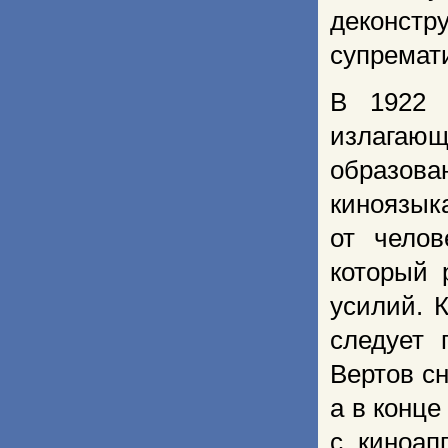
деконстр
супремат
В 1922 г
излагающ
образова
киноязык
от челов
который 
уси­лий. 
следует 
Вертов с
а в конце
с киноап