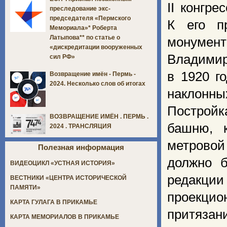
II конгр
преследование экс-
председателя «Пермского
К его п
Мемориала»* Роберта
Латыпова** по статье о
монумент
«дискредитации вооруженных
Владими
сил РФ»
в 1920 г
Возвращение имён - Пермь -
2024. Несколько слов об итогах
наклонны
Построй
ВОЗВРАЩЕНИЕ ИМЁН . ПЕРМЬ .
башню, 
2024 . ТРАНСЛЯЦИЯ
метровой
Полезная информация
должно б
ВИДЕОЦИКЛ «УСТНАЯ ИСТОРИЯ»
редакции
ВЕСТНИКИ «ЦЕНТРА ИСТОРИЧЕСКОЙ
ПАМЯТИ»
проекцио
КАРТА ГУЛАГА В ПРИКАМЬЕ
притяза
КАРТА МЕМОРИАЛОВ В ПРИКАМЬЕ