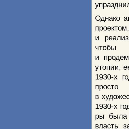
упразднил
Однако а
проектом
и реализ
чтобы 
и продем
утопии, 
1930-х г
просто 
в художе
1930-х го
ры была 
власть з