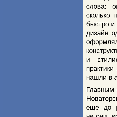
слова: 
сколько 
быстро и 
дизайн о
оформля
констр
и стили
практики
нашли в а
Главным 
Новаторс
еще до 
не они, 