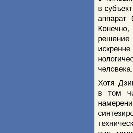
в субъек
аппарат 
Конечно,
решение 
искренне
нологиче
человека.
Хотя Дзи
в том ч
намерени
синтези
техниче