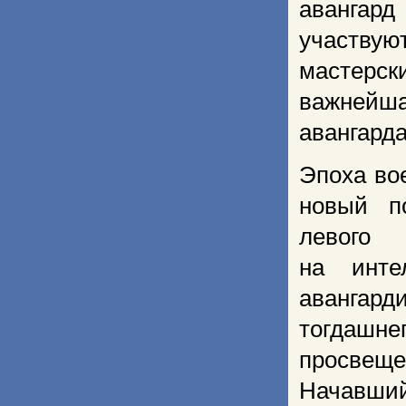
авангард
уча­ству
мастерск
важнейша
авангарда
Эпоха во
новый по
левого 
на инте
авангард
тогдашне
просвеще
Начавший