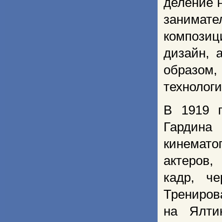
деление 
за­ни­мат
композиц
дизайн, 
образом,
технолог
В 1919 
Гардина
кинемат
актеров,
кадр, ч
Трениров
на Ялти