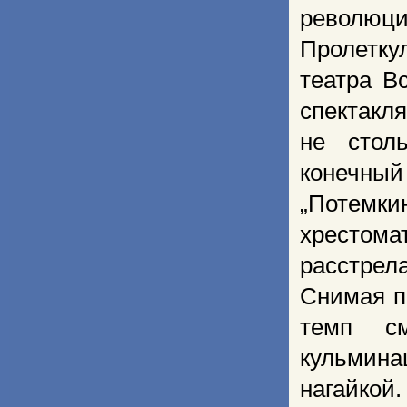
революци
Пролетку
театра В
спектак
не столь
конечный
„Потемки
хрестома
рас­стре
Снимая п
темп см
кульминац
нагайкой