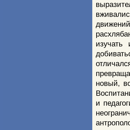
выразите
вживали
движен
расхляб
изучать 
добивать
отличалс
превраща
новый, в
Воспита
и педагог
неогран
антропо