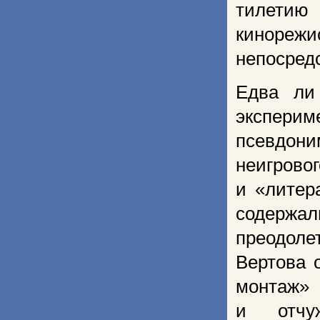
тилетию
кинорежи
непосред
Едва ли
эксперим
псевдон
неигрово
и «литер
содержал
преодоле
Вертова 
монтаж» 
и отчу