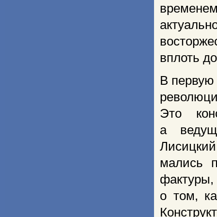
времене
актуал
восторже
вплоть до
В первую 
революци
Это кон
а ведущ
Лисицкий
мались п
фактуры,
о том, к
Конструк