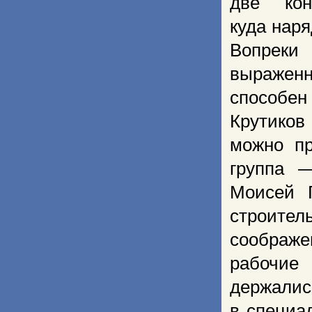
две кон
куда нар
Вопреки
выраженн
спосо­бе
Крутиков 
можно пр
группа —
Моисей 
строите
соображ
рабочие 
держалис
в специа