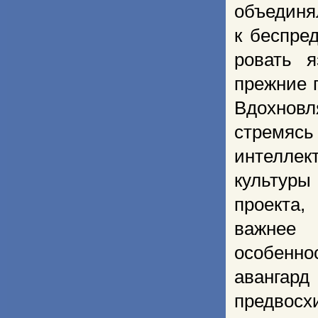
объединя
к беспре
ровать я
прежние п
Вдохновл
стремясь 
интеллек
культуры 
про­екта
важнее 
особенно
авангар
предвос