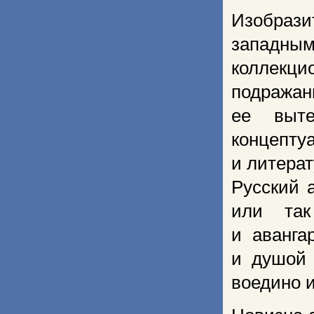
Изобраз
западным
коллекц
подража
ее выте
концепт
и литера
Русский 
или так
и аванга
и душой 
воедино и