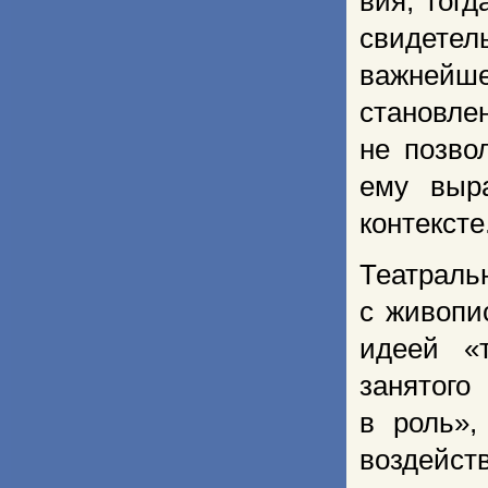
вия, тогд
свидете
важнейше
становле
не позво
ему выр
контексте
Театрал
с живопи
идеей «т
занятого
в роль»,
воздейс