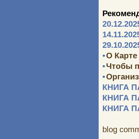
Рекомен
20.12.202
14.11.202
29.10.202
•
О Карте
•
Чтобы п
•
Организ
КНИГА 
КНИГА 
КНИГА 
blog com