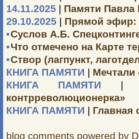
14.11.2025
|
Памяти Павла
29.10.2025
|
Прямой эфир: 
•
Суслов А.Б. Спецконтинг
•
Что отмечено на Карте т
•
Створ (лагпункт, лаготд
КНИГА ПАМЯТИ
|
Мечтали 
КНИГА ПАМЯТИ
|
«
контрреволюционерка»
КНИГА ПАМЯТИ
|
Главная 
blog comments powered by
D