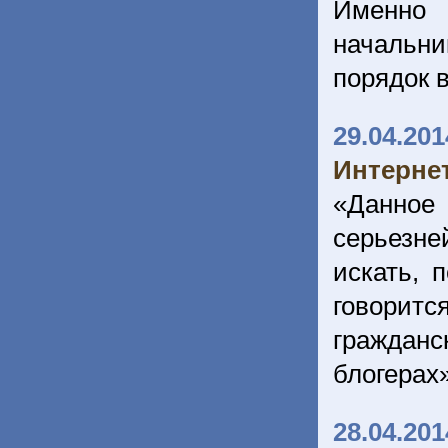
Именно 
начальни
порядок 
29.04.201
Интерне
«Данное 
серьезне
искать, 
говоритс
гражданс
блогерах
28.04.201