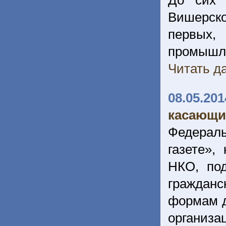
До сих 
Вишерско
первых,
промышл
Читать да
08.05.201
касающи
Федераль
газете»,
НКО, по
гражданс
формам д
организа