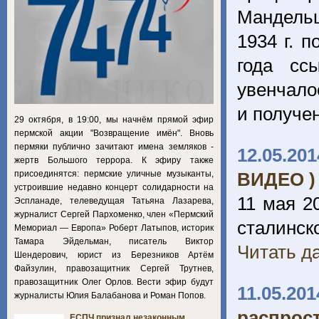
Мандельш
1934 г. 
года сс
увенчало
и получе
29 октября, в 19:00, мы начнём прямой эфир
пермской акции "Возвращение имён". Вновь
пермяки публично зачитают имена земляков -
12.05.201
жертв Большого террора. К эфиру также
присоединятся: пермские уличные музыканты,
ВИДЕО )
устроившие недавно концерт солидарности на
11 мая 2
Эспланаде, телеведущая Татьяна Лазарева,
журналист Сергей Пархоменко, член «Пермский
сталинск
Мемориал — Европа» Роберт Латыпов, историк
Тамара Эйдельман, писатель Виктор
Читать да
Шендерович, юрист из Березников Артём
Файзулин, правозащитник Сергей Трутнев,
правозащитник Олег Орлов. Вести эфир будут
11.05.201
журналисты Юлия Балабанова и Роман Попов.
распрос
ЕСПЧ признал незаконным