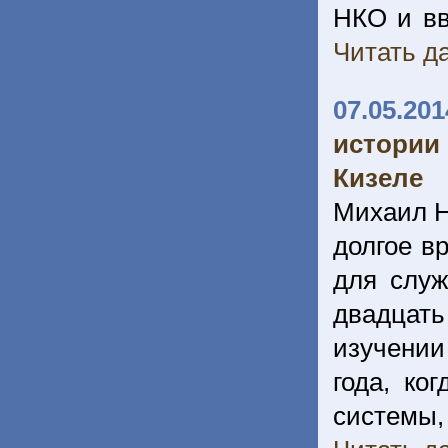
НКО и вв
Читать да
07.05.201
истории
Кизеле
Михаил Н
долгое в
для служ
двадцать
изучении
года, ко
системы