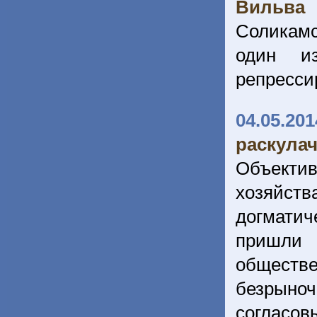
Вильва
Соликамс
один и
репресси
04.05.201
раскула
Объекти
хозяйств
догматич
пришли
обществе
безрын
соглас