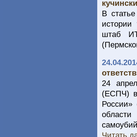
кучински
В статье
истории 
штаб ИТ
(Пермског
24.04.201
ответст
24 апре
(ЕСПЧ) в
России» 
области
самоуби
Читать да