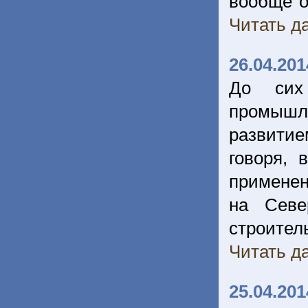
вообще о
Читать да
26.04.201
До сих
промышл
развитие
говоря,
применен
на Севе
строит
Читать да
25.04.201