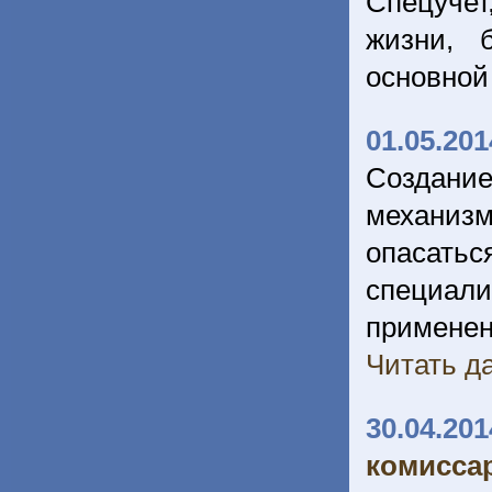
Спецучет
жизни, 
основной
01.05.201
Создани
механизм
опасатьс
специали
примен
Читать да
30.04.201
комиссар