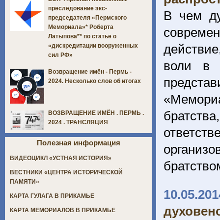
преследование экс-
В чем д
председателя «Пермского
Мемориала»* Роберта
совреме
Латыпова** по статье о
действие
«дискредитации вооруженных
сил РФ»
воли в 
Возвращение имён - Пермь -
предста
2024. Несколько слов об итогах
«Мемориа
братства
ВОЗВРАЩЕНИЕ ИМЁН . ПЕРМЬ .
2024 . ТРАНСЛЯЦИЯ
ответс
Полезная информация
организ
ВИДЕОЦИКЛ «УСТНАЯ ИСТОРИЯ»
братством
ВЕСТНИКИ «ЦЕНТРА ИСТОРИЧЕСКОЙ
ПАМЯТИ»
10.05.201
КАРТА ГУЛАГА В ПРИКАМЬЕ
духовен
КАРТА МЕМОРИАЛОВ В ПРИКАМЬЕ