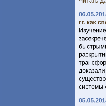
Читать да
06.05.201
гг. как 
Изучени
засекреч
быстрыми
раскры
трансфо
доказа
существ
системы 
05.05.201