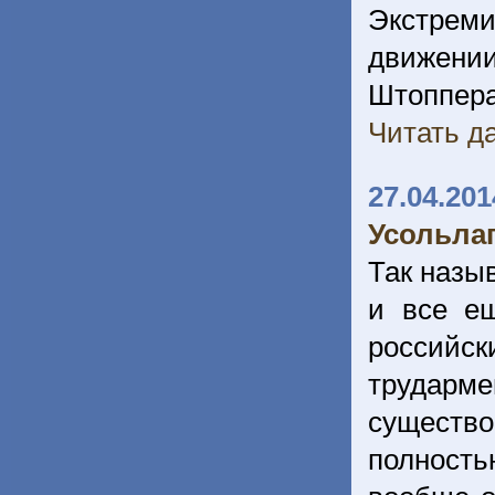
Экстрем
движени
Штоппера
Читать да
27.04.201
Усольла
Так назы
и все е
российск
трудар
существо
полность