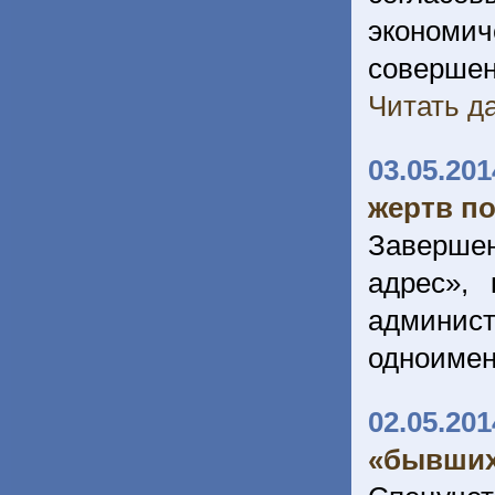
экономи
соверше
Читать да
03.05.201
жертв п
Заверше
адрес»,
админис
одноимен
02.05.201
«бывших