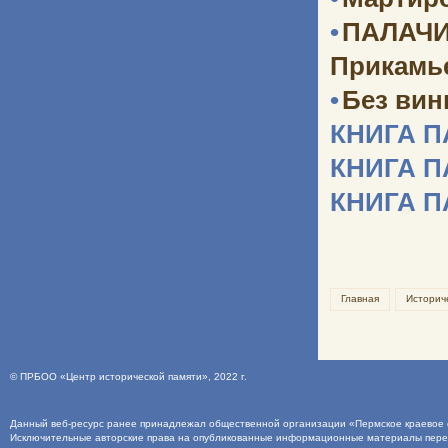
•
ПАЛАЧИ
Прикамь
•
Без ви
КНИГА 
КНИГА 
КНИГА 
Главная
Историч
©
ПРБОО «Центр исторической памяти»
, 2022 г.
Данный веб-ресурс ранее принадлежал общественной организации «Пермское краевое о
Исключительные авторские права на опубликованные информационные материалы пер