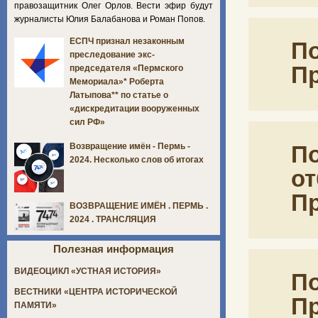
правозащитник Олег Орлов. Вести эфир будут
журналисты Юлия Балабанова и Роман Попов.
ЕСПЧ признал незаконным
По
преследование экс-
П
председателя «Пермского
Мемориала»* Роберта
Латыпова** по статье о
«дискредитации вооруженных
сил РФ»
По
Возвращение имён - Пермь -
2024. Несколько слов об итогах
от
П
ВОЗВРАЩЕНИЕ ИМЁН . ПЕРМЬ .
2024 . ТРАНСЛЯЦИЯ
Полезная информация
ВИДЕОЦИКЛ «УСТНАЯ ИСТОРИЯ»
По
ВЕСТНИКИ «ЦЕНТРА ИСТОРИЧЕСКОЙ
П
ПАМЯТИ»