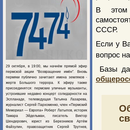
В этом 
самостоя
СССР.
Если у В
вопрос на
29 октября, в 19:00, мы начнём прямой эфир
Базы да
пермской акции "Возвращение имён". Вновь
общерос
пермяки публично зачитают имена земляков -
жертв Большого террора. К эфиру также
присоединятся: пермские уличные музыканты,
устроившие недавно концерт солидарности на
Эспланаде, телеведущая Татьяна Лазарева,
журналист Сергей Пархоменко, член «Пермский
Об
Мемориал — Европа» Роберт Латыпов, историк
св
Тамара Эйдельман, писатель Виктор
Шендерович, юрист из Березников Артём
Файзулин, правозащитник Сергей Трутнев,