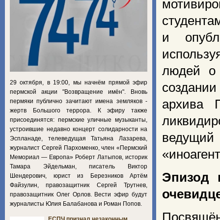
мотивир
студента
и опубл
использ
людей о
29 октября, в 19:00, мы начнём прямой эфир
создани
пермской акции "Возвращение имён". Вновь
архива 
пермяки публично зачитают имена земляков -
жертв Большого террора. К эфиру также
ликвидир
присоединятся: пермские уличные музыканты,
устроившие недавно концерт солидарности на
ведущий
Эспланаде, телеведущая Татьяна Лазарева,
журналист Сергей Пархоменко, член «Пермский
«иноагент
Мемориал — Европа» Роберт Латыпов, историк
Тамара Эйдельман, писатель Виктор
Эпизод 
Шендерович, юрист из Березников Артём
Файзулин, правозащитник Сергей Трутнев,
очевидце
правозащитник Олег Орлов. Вести эфир будут
журналисты Юлия Балабанова и Роман Попов.
Посвящё
ЕСПЧ признал незаконным