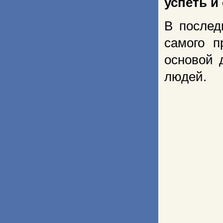
успеть и
В послед
самого п
основой 
людей.