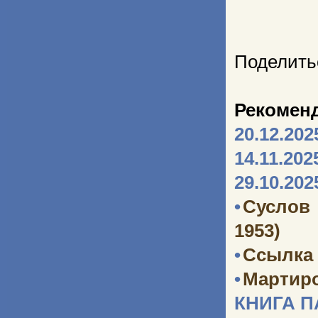
Поделить
Рекомен
20.12.202
14.11.202
29.10.202
•
Суслов
1953)
•
Ссылка 
•
Мартир
КНИГА 