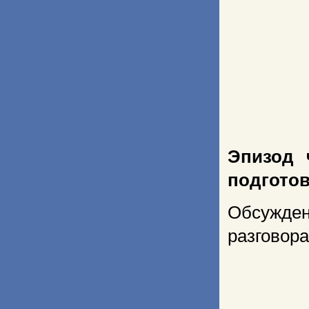
Эпизод 
подготов
Обсужден
разговора