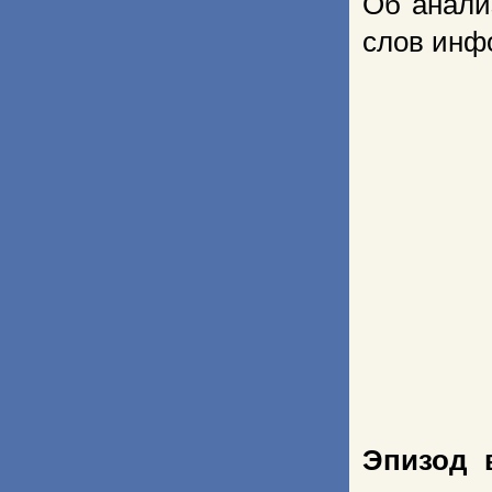
Об анали
слов инф
Эпизод 