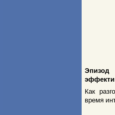
Эпизод 
эффекти
Как разг
время ин