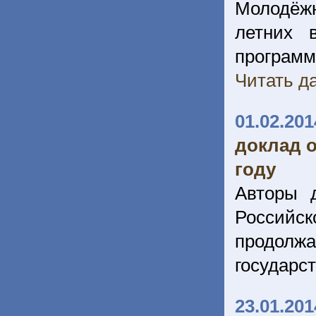
Молодёжн
летних 
программ
Читать да
01.02.201
доклад о
году
Авторы 
Российск
продолжа
государс
23.01.201