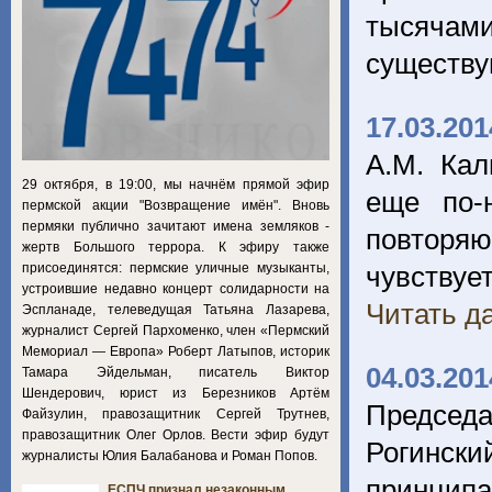
тысячам
существу
17.03.201
А.М. Кал
29 октября, в 19:00, мы начнём прямой эфир
еще по-
пермской акции "Возвращение имён". Вновь
пермяки публично зачитают имена земляков -
повторяю
жертв Большого террора. К эфиру также
присоединятся: пермские уличные музыканты,
чувствует
устроившие недавно концерт солидарности на
Читать да
Эспланаде, телеведущая Татьяна Лазарева,
журналист Сергей Пархоменко, член «Пермский
Мемориал — Европа» Роберт Латыпов, историк
04.03.201
Тамара Эйдельман, писатель Виктор
Шендерович, юрист из Березников Артём
Председ
Файзулин, правозащитник Сергей Трутнев,
правозащитник Олег Орлов. Вести эфир будут
Рогинск
журналисты Юлия Балабанова и Роман Попов.
принципа
ЕСПЧ признал незаконным