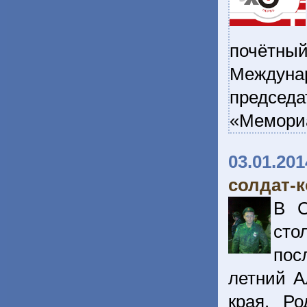
почётны
Междуна
председа
«Мемори
03.01.201
солдат-к
В С
сто
пос
летний А
края. Р