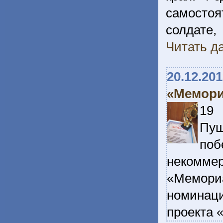
самосто
солдат
Читать да
20.12.20
«Мемори
19 
Пуш
поб
некомм
«Мемори
номинац
проекта 