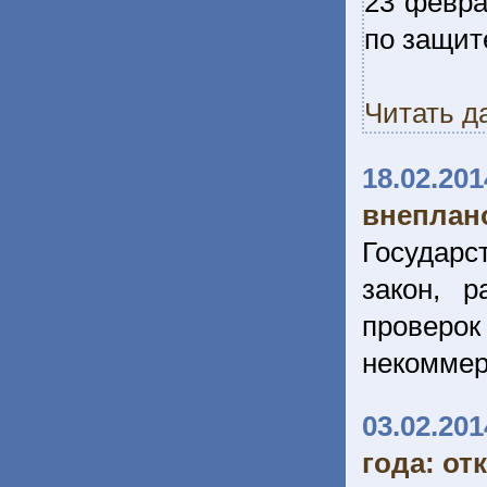
23 февра
по защит
Читать д
18.02.201
внеплан
Государс
закон, 
провер
некоммер
03.02.201
года: от