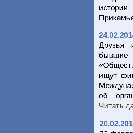
истории
Прикамь
24.02.201
Друзья 
бывшие 
«Обществ
ищут фин
Междуна
об орга
Читать да
20.02.20