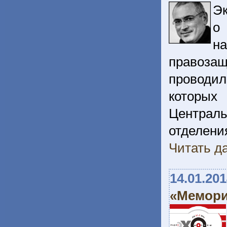
Эк
о
н
правоза
проводил
которых
Централ
отделен
Читать да
14.01.20
«Мемори