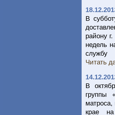
18.12.201
В суббот
доставле
району г.
недель н
службу
Читать да
14.12.201
В октяб
группы 
матроса,
крае на