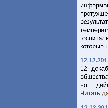
информа
протухш
результ
темпера
госпитал
которые 
12.12.201
12 дека
общества
но дейс
Читать да
12.12.20