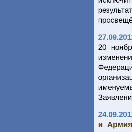
исключи
результа
просвещё
27.09.201
20 нояб
изменен
Федераци
организ
именуемы
Заявлен
24.09.201
и Армия