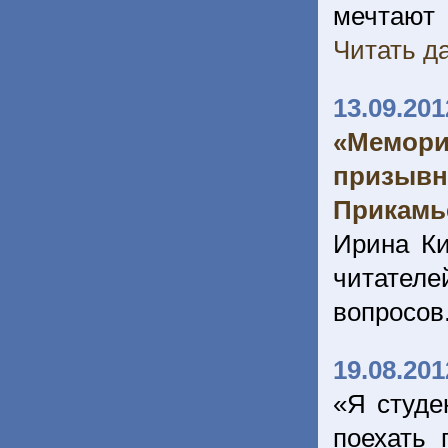
мечтают
Читать да
13.09.201
«Мемори
призывн
Прикамь
Ирина Ки
читателе
вопросов
19.08.201
«Я студе
поехать 