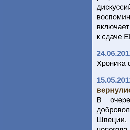
дискусси
воспоми
включает
к сдаче 
24.06.201
Хроника 
15.05.201
вернулис
В очере
добровол
Швеции, 
непогода