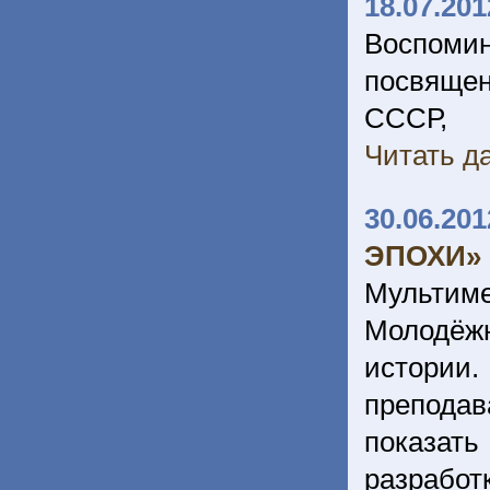
18.07.201
Воспоми
посвяще
СССР, 
Читать да
30.06.201
ЭПОХИ»
Мультиме
Молодёж
истории.
преподав
показат
разрабо