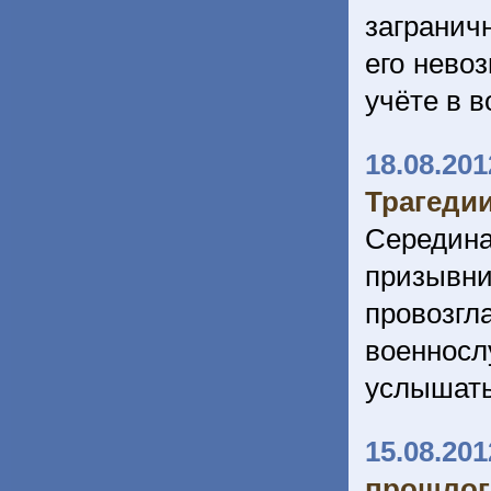
загранич
его невоз
учёте в в
18.08.201
Трагеди
Середин
призывн
провозг
военнос
услышать
15.08.201
прошлог