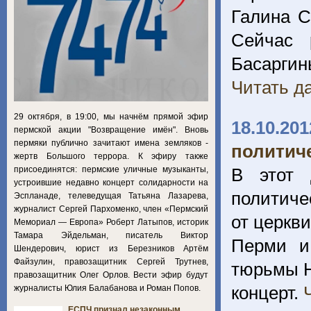
Галина С
Сейчас 
Басарги
Читать да
29 октября, в 19:00, мы начнём прямой эфир
18.10.201
пермской акции "Возвращение имён". Вновь
пермяки публично зачитают имена земляков -
политич
жертв Большого террора. К эфиру также
присоединятся: пермские уличные музыканты,
В этот 
устроившие недавно концерт солидарности на
политиче
Эспланаде, телеведущая Татьяна Лазарева,
журналист Сергей Пархоменко, член «Пермский
от церкв
Мемориал — Европа» Роберт Латыпов, историк
Тамара Эйдельман, писатель Виктор
Перми и
Шендерович, юрист из Березников Артём
Файзулин, правозащитник Сергей Трутнев,
тюрьмы Н
правозащитник Олег Орлов. Вести эфир будут
концерт.
журналисты Юлия Балабанова и Роман Попов.
ЕСПЧ признал незаконным