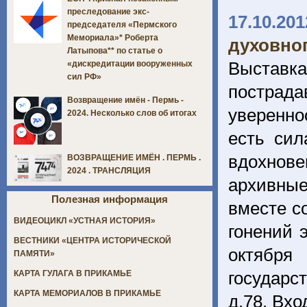
преследование экс-
17.10.201
председателя «Пермского
Мемориала»* Роберта
духовног
Латыпова** по статье о
Выставка
«дискредитации вооруженных
сил РФ»
пострад
Возвращение имён - Пермь -
уверенно
2024. Несколько слов об итогах
есть сил
вдохнов
ВОЗВРАЩЕНИЕ ИМЁН . ПЕРМЬ .
2024 . ТРАНСЛЯЦИЯ
архивные
Полезная информация
вместе с
ВИДЕОЦИКЛ «УСТНАЯ ИСТОРИЯ»
гонений 
ВЕСТНИКИ «ЦЕНТРА ИСТОРИЧЕСКОЙ
октября
ПАМЯТИ»
государс
КАРТА ГУЛАГА В ПРИКАМЬЕ
КАРТА МЕМОРИАЛОВ В ПРИКАМЬЕ
д.78. Вх