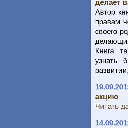
делает 
Автор кн
правам ч
своего р
делающих
Книга т
узнать 
развитии,
19.09.201
акцию
Читать да
14.09.201