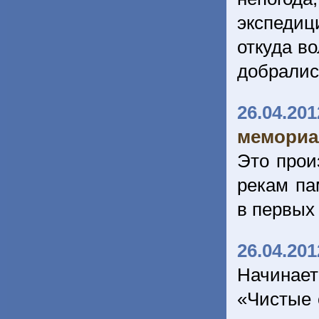
экспедиц
откуда в
добрались
26.04.201
мемориа
Это прои
рекам па
в первых
26.04.201
Начинае
«Чистые 