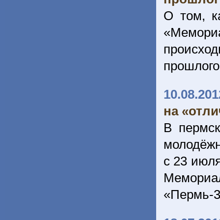
О том, к
«Мемори
происхо
прошлого
10.08.201
на «отл
В пермс
молодёжно
с 23 июля
Мемориа
«Пермь-3