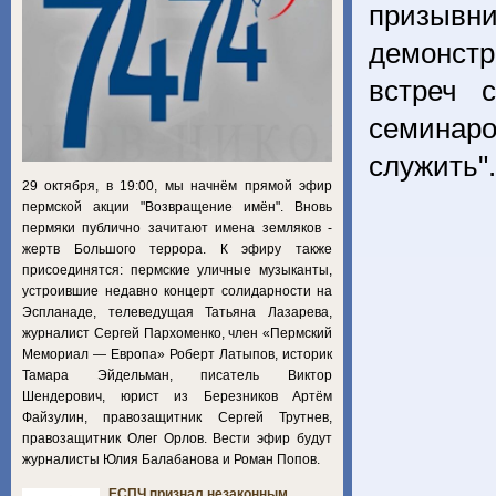
призывни
демонст
встреч 
семинаро
служить"
29 октября, в 19:00, мы начнём прямой эфир
пермской акции "Возвращение имён". Вновь
пермяки публично зачитают имена земляков -
жертв Большого террора. К эфиру также
присоединятся: пермские уличные музыканты,
устроившие недавно концерт солидарности на
Эспланаде, телеведущая Татьяна Лазарева,
журналист Сергей Пархоменко, член «Пермский
Мемориал — Европа» Роберт Латыпов, историк
Тамара Эйдельман, писатель Виктор
Шендерович, юрист из Березников Артём
Файзулин, правозащитник Сергей Трутнев,
правозащитник Олег Орлов. Вести эфир будут
журналисты Юлия Балабанова и Роман Попов.
ЕСПЧ признал незаконным