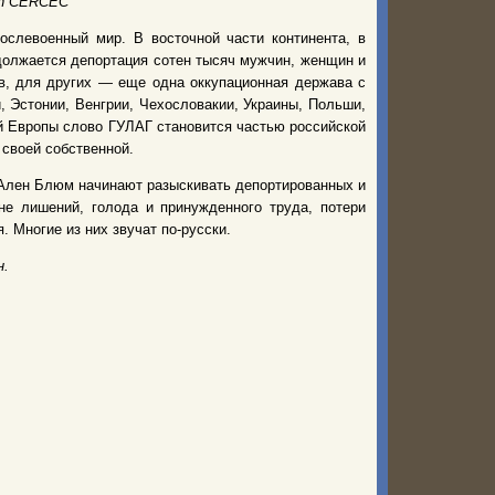
n
CERCEC
ослевоенный мир. В восточной части континента, в
должается депортация сотен тысяч мужчин, женщин и
в, для других — еще одна оккупационная держава с
и, Эстонии, Венгрии, Чехословакии, Украины, Польши,
й Европы слово ГУЛАГ становится частью российской
 своей собственной.
 Ален Блюм начинают разыскивать депортированных и
не лишений, голода и принужденного труда, потери
. Многие из них звучат по-русски.
н.