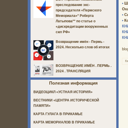
•
Ш
преследование экс-
Оха
председателя «Пермского
•
С
Мемориала»* Роберта
•
К
Латыпова** по статье о
КН
«дискредитации вооруженных
КН
сил РФ»
КН
Возвращение имён - Пермь -
2024. Несколько слов об итогах
blo
Г
ВОЗВРАЩЕНИЕ ИМЁН . ПЕРМЬ .
2024 . ТРАНСЛЯЦИЯ
Полезная информация
ВИДЕОЦИКЛ «УСТНАЯ ИСТОРИЯ»
ВЕСТНИКИ «ЦЕНТРА ИСТОРИЧЕСКОЙ
ПАМЯТИ»
КАРТА ГУЛАГА В ПРИКАМЬЕ
КАРТА МЕМОРИАЛОВ В ПРИКАМЬЕ