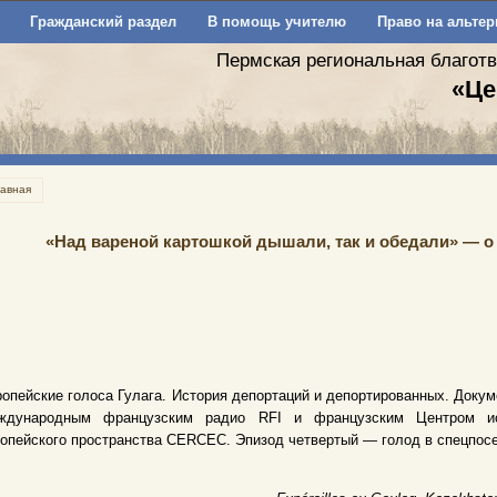
Гражданский раздел
В помощь учителю
Право на альтер
Пермская региональная благот
«Це
лавная
«Над вареной картошкой дышали, так и обедали» — о
опейские голоса Гулага. История депортаций и депортированных. Докум
ждународным французским радио RFI и французским Центром иссл
опейского пространства CERCEC. Эпизод четвертый — голод в спецпос