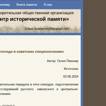
нативу
Книга памяти
О нас
ворительная общественная организация
нтр исторической памяти»
e-mail:
histmemory59@gmail.com
 голоде в советских спецпоселениях
Автор: Гелия Певзнер
Источник
03.08.2024
ентальная передача в пяти эпизодах, подготовленная
едований русского, кавказского и центрально-
елениях.