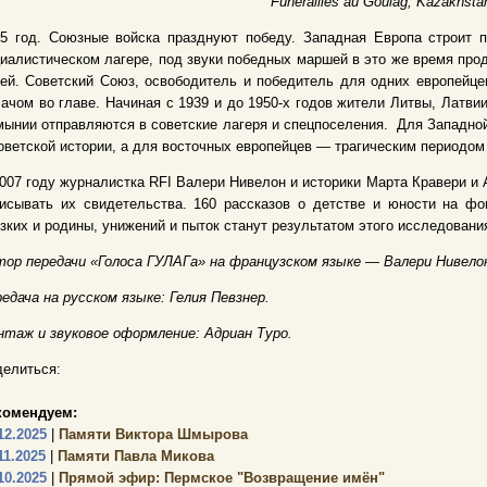
Funérailles au Goulag, Kazakhsta
5 год. Союзные войска празднуют победу. Западная Европа строит п
иалистическом лагере, под звуки победных маршей в это же время про
ей. Советский Союз, освободитель и победитель для одних европейце
ачом во главе. Начиная с 1939 и до 1950-х годов жители Литвы, Латви
ынии отправляются в советские лагеря и спецпоселения. Для Западно
оветской истории, а для восточных европейцев — трагическим периодом
007 году журналистка RFI Валери Нивелон и историки Марта Кравери и
исывать их свидетельства. 160 рассказов о детстве и юности на фо
зких и родины, унижений и пыток станут результатом этого исследования
ор передачи «Голоса ГУЛАГа» на французском языке — Валери Нивело
едача на русском языке: Гелия Певзнер.
таж и звуковое оформление: Адриан Туро.
елиться:
комендуем:
12.2025
|
Памяти Виктора Шмырова
11.2025
|
Памяти Павла Микова
10.2025
|
Прямой эфир: Пермское "Возвращение имён"