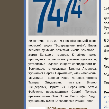
194
соц
дет
пал
Рум
и с
В 2
29 октября, в 19:00, мы начнём прямой эфир
пермской акции "Возвращение имён". Вновь
зап
пермяки публично зачитают имена земляков -
бли
жертв Большого террора. К эфиру также
Авт
присоединятся: пермские уличные музыканты,
устроившие недавно концерт солидарности на
Пер
Эспланаде, телеведущая Татьяна Лазарева,
журналист Сергей Пархоменко, член «Пермский
Мон
Мемориал — Европа» Роберт Латыпов, историк
Тамара Эйдельман, писатель Виктор
Под
Шендерович, юрист из Березников Артём
Файзулин, правозащитник Сергей Трутнев,
Ре
правозащитник Олег Орлов. Вести эфир будут
20.
журналисты Юлия Балабанова и Роман Попов.
14.
29.
ЕСПЧ признал незаконным