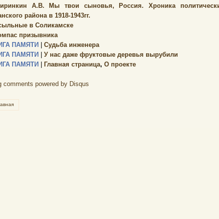
иринкин А.В. Мы твои сыновья, Россия. Хроника политически
нского района в 1918-1943гг.
сыльные в Соликамске
омпас призывника
ИГА ПАМЯТИ
|
Судьба инженера
ИГА ПАМЯТИ
|
У нас даже фруктовые деревья вырубили
ИГА ПАМЯТИ
|
Главная страница
,
О проекте
g comments powered by
Disqus
лавная