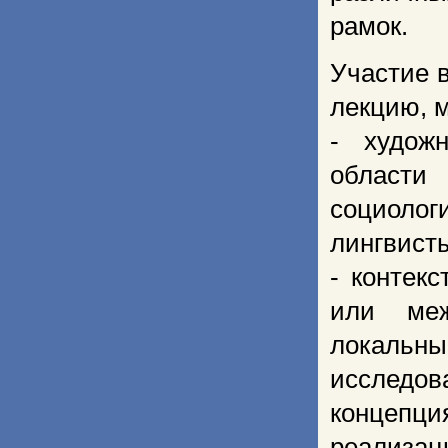
рамок.
Участие 
лекцию, 
- худож
области
социолог
лингвист
- контек
или меж
локальны
исследов
концепци
реализа