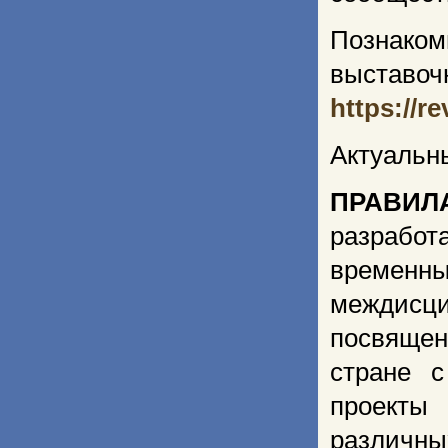
Познаком
выста
https://r
Актуальн
ПРАВИ
разработ
временны
междисци
посвяще
стране с
проекты
различны