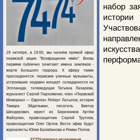
набор за
истории 
Участво
направле
искусст
29 октября, в 19:00, мы начнём прямой эфир
перформа
пермской акции "Возвращение имён". Вновь
пермяки публично зачитают имена земляков -
жертв Большого террора. К эфиру также
присоединятся: пермские уличные музыканты,
устроившие недавно концерт солидарности на
Эспланаде, телеведущая Татьяна Лазарева,
журналист Сергей Пархоменко, член «Пермский
Мемориал — Европа» Роберт Латыпов, историк
Тамара Эйдельман, писатель Виктор
Шендерович, юрист из Березников Артём
Файзулин, правозащитник Сергей Трутнев,
правозащитник Олег Орлов. Вести эфир будут
журналисты Юлия Балабанова и Роман Попов.
ЕСПЧ признал незаконным