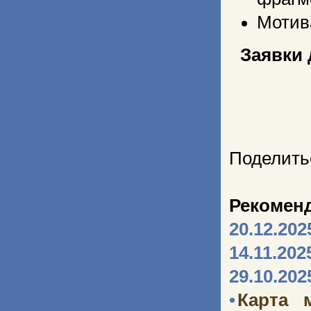
Мотив
Заявки 
Поделить
Рекомен
20.12.202
14.11.202
29.10.202
•
Карта 