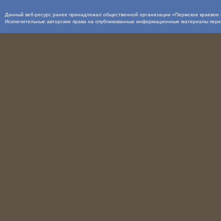
Данный веб-ресурс ранее принадлежал общественной организации «Пермское краевое о
Исключительные авторские права на опубликованные информационные материалы пер