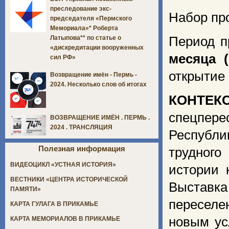
преследование экс-
Набор пр
председателя «Пермского
Мемориала»* Роберта
Период п
Латыпова** по статье о
«дискредитации вооруженных
месяца 
сил РФ»
открытие
Возвращение имён - Пермь -
2024. Несколько слов об итогах
КОНТЕ
спецпер
ВОЗВРАЩЕНИЕ ИМЁН . ПЕРМЬ .
2024 . ТРАНСЛЯЦИЯ
Республи
Полезная информация
трудного
ВИДЕОЦИКЛ «УСТНАЯ ИСТОРИЯ»
истории 
ВЕСТНИКИ «ЦЕНТРА ИСТОРИЧЕСКОЙ
Выставк
ПАМЯТИ»
переселе
КАРТА ГУЛАГА В ПРИКАМЬЕ
новым ус
КАРТА МЕМОРИАЛОВ В ПРИКАМЬЕ