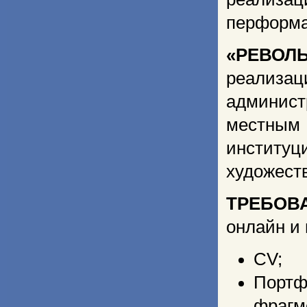
перформа
«РЕВОЛЬ
реализ
админист
местным
институ
художест
ТРЕБОВ
онлайн и 
CV;
Портф
фрагм