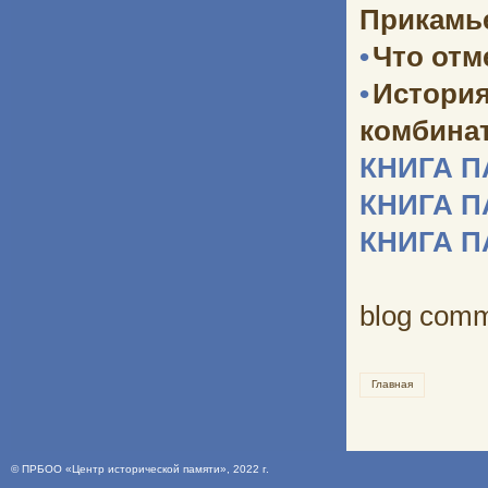
Прикамь
•
Что отм
•
Истори
комбината
КНИГА 
КНИГА 
КНИГА 
blog com
Главная
©
ПРБОО «Центр исторической памяти»
, 2022 г.